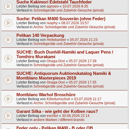
Suche Kakimori Edelstahl Tauchfeder
Letzter Beitrag von
agnoeo
«
10.07.2026 8:35
Verfasst in
Schreibgeräte und Zubehör-Gesuche (privat)
Suche: Pelikan M400 Souverän (ohne Feder)
Letzter Beitrag von
reaphy
«
08.07.2026 10:57
Verfasst in
Archiv: Schreibgeräte und Zubehör-Gesuche (privat)
Pelikan 140 Verpackung
Letzter Beitrag von
Hellebardier
«
05.07.2026 21:23
Verfasst in
Schreibgeräte und Zubehör-Gesuche (privat)
SUCHE: Buch Dunhill-Namiki and Laquer Pens /
Tomihiro Murakami
Letzter Beitrag von
Onaga-Dori
«
05.07.2026 17:39
Verfasst in
Schreibgeräte und Zubehör-Gesuche (privat)
SUCHE: Antiquorum Auktionskatalog Namiki &
Montblanc Masterpieces 2019
Letzter Beitrag von
Onaga-Dori
«
05.07.2026 17:35
Verfasst in
Schreibgeräte und Zubehör-Gesuche (privat)
Montblanc Warhol Broschüre
Letzter Beitrag von
Killerturnschuh
«
03.07.2026 11:17
Verfasst in
Archiv: Schreibgeräte und Zubehör-Gesuche (privat)
Garant Silka - wie geht der Kolben raus?
Letzter Beitrag von
escritor
«
30.06.2026 22:14
Verfasst in
andere Marken / different brands
Feder only - Pelikan M400 - B oder OB