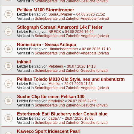
Verfasst in
Schreibgeräte und Zubehör-Gesuche (privat)
Pelikan M100 Stormtrooper
Letzter Beitrag von
SpurAufPapier
«
04.08.2026 21:52
Verfasst in
Schreibgeräte und Zubehör-Angebote (privat)
Stilograph Corsani Amarcord 14k F feder
Letzter Beitrag von
NBECK
«
04.08.2026 16:44
Verfasst in
Schreibgeräte und Zubehör-Angebote (privat)
Römerturm - Svecia Antiqua
Letzter Beitrag von
Himmelsschreiber
«
02.08.2026 17:10
Verfasst in
Schreibgeräte und Zubehör-Angebote (privat)
inkball
Letzter Beitrag von
Petobeni
«
30.07.2026 14:13
Verfasst in
Schreibgeräte und Zubehör-Gesuche (privat)
Pelikan Toledo M910 Old Style, neu und unbenutztn
Letzter Beitrag von
Monika
«
29.07.2026 11:53
Verfasst in
Schreibgeräte und Zubehör-Angebote (privat)
Suche Clip für einen Pelikan 140
Letzter Beitrag von
pradella2
«
26.07.2026 22:05
Verfasst in
Schreibgeräte und Zubehör-Gesuche (privat)
Esterbrook Esti Blueberry oder Cobalt blue
Letzter Beitrag von
dada77
«
26.07.2026 18:06
Verfasst in
Schreibgeräte und Zubehör-Gesuche (privat)
Kaweco Sport Iridescent Pearl