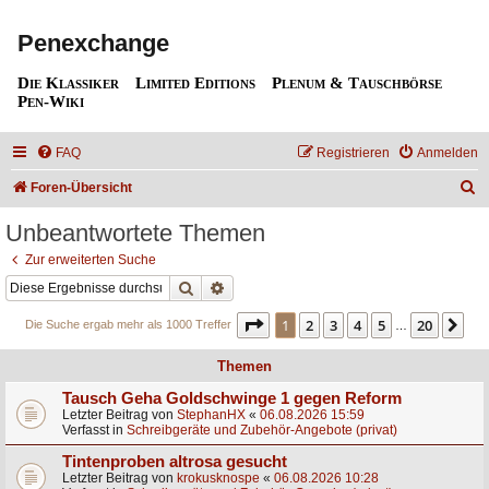
Penexchange
Die Klassiker
Limited Editions
Plenum & Tauschbörse
Pen-Wiki
FAQ
Registrieren
Anmelden
S
Foren-Übersicht
u
Unbeantwortete Themen
c
Zur erweiterten Suche
h
Suche
Erweiterte Suche
e
Seite
1
von
20
1
2
3
4
5
20
Nä
Die Suche ergab mehr als 1000 Treffer
…
Themen
Tausch Geha Goldschwinge 1 gegen Reform
Letzter Beitrag von
StephanHX
«
06.08.2026 15:59
Verfasst in
Schreibgeräte und Zubehör-Angebote (privat)
Tintenproben altrosa gesucht
Letzter Beitrag von
krokusknospe
«
06.08.2026 10:28