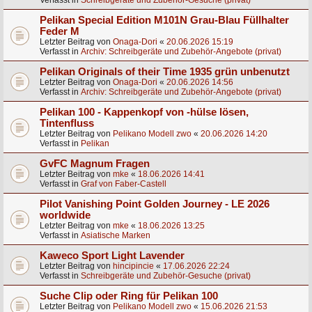
Verfasst in
Schreibgeräte und Zubehör-Gesuche (privat)
Pelikan Special Edition M101N Grau-Blau Füllhalter
Feder M
Letzter Beitrag von
Onaga-Dori
«
20.06.2026 15:19
Verfasst in
Archiv: Schreibgeräte und Zubehör-Angebote (privat)
Pelikan Originals of their Time 1935 grün unbenutzt
Letzter Beitrag von
Onaga-Dori
«
20.06.2026 14:56
Verfasst in
Archiv: Schreibgeräte und Zubehör-Angebote (privat)
Pelikan 100 - Kappenkopf von -hülse lösen,
Tintenfluss
Letzter Beitrag von
Pelikano Modell zwo
«
20.06.2026 14:20
Verfasst in
Pelikan
GvFC Magnum Fragen
Letzter Beitrag von
mke
«
18.06.2026 14:41
Verfasst in
Graf von Faber-Castell
Pilot Vanishing Point Golden Journey - LE 2026
worldwide
Letzter Beitrag von
mke
«
18.06.2026 13:25
Verfasst in
Asiatische Marken
Kaweco Sport Light Lavender
Letzter Beitrag von
hincipincie
«
17.06.2026 22:24
Verfasst in
Schreibgeräte und Zubehör-Gesuche (privat)
Suche Clip oder Ring für Pelikan 100
Letzter Beitrag von
Pelikano Modell zwo
«
15.06.2026 21:53