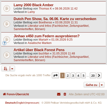
Lamy 2000 Black Amber
Letzter Beitrag von
Thomas K
«
08.06.2026 11:42
Verfasst in
Lamy
Dutch Pen Show, Sa. 06.06. Karte zu verschenken
Letzter Beitrag von
Boetheras
«
03.06.2026 11:31
Verfasst in
Literatur und Infos (Fachbücher, Zeitungsartikel,
Sammlertreffen, Börsen)
Jinhao x450 zum Federn ausprobieren?
Letzter Beitrag von
MariaH
«
01.06.2026 9:25
Verfasst in
Asiatische Marken
Artikel über Black Forest Pens
Letzter Beitrag von
buchfan
«
31.05.2026 11:48
Verfasst in
Literatur und Infos (Fachbücher, Zeitungsartikel,
Sammlertreffen, Börsen)
Seite
1
von
20
1
2
3
4
5
20
Nä
Die Suche ergab mehr als 1000 Treffer
…
Gehe zu
Foren-Übersicht
Alle Zeiten sind
UTC+02:00
Deutsch
|
English
|
Impressum
| © 2009 Pelikan Vertriebsgesellschaft mbH & Co. KG