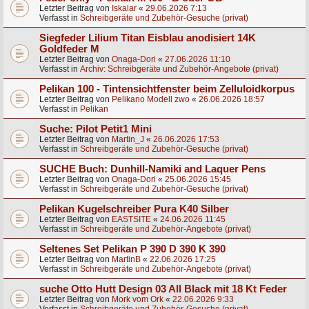
Letzter Beitrag von
Iskalar
«
29.06.2026 7:13
Verfasst in
Schreibgeräte und Zubehör-Gesuche (privat)
Siegfeder Lilium Titan Eisblau anodisiert 14K
Goldfeder M
Letzter Beitrag von
Onaga-Dori
«
27.06.2026 11:10
Verfasst in
Archiv: Schreibgeräte und Zubehör-Angebote (privat)
Pelikan 100 - Tintensichtfenster beim Zelluloidkorpus
Letzter Beitrag von
Pelikano Modell zwo
«
26.06.2026 18:57
Verfasst in
Pelikan
Suche: Pilot Petit1 Mini
Letzter Beitrag von
Martin_J
«
26.06.2026 17:53
Verfasst in
Schreibgeräte und Zubehör-Gesuche (privat)
SUCHE Buch: Dunhill-Namiki and Laquer Pens
Letzter Beitrag von
Onaga-Dori
«
25.06.2026 15:45
Verfasst in
Schreibgeräte und Zubehör-Gesuche (privat)
Pelikan Kugelschreiber Pura K40 Silber
Letzter Beitrag von
EASTSITE
«
24.06.2026 11:45
Verfasst in
Schreibgeräte und Zubehör-Angebote (privat)
Seltenes Set Pelikan P 390 D 390 K 390
Letzter Beitrag von
MartinB
«
22.06.2026 17:25
Verfasst in
Schreibgeräte und Zubehör-Angebote (privat)
suche Otto Hutt Design 03 All Black mit 18 Kt Feder
Letzter Beitrag von
Mork vom Ork
«
22.06.2026 9:33