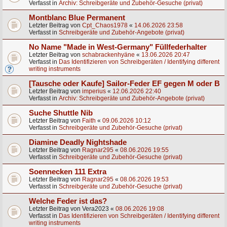
Verfasst in
Archiv: Schreibgeräte und Zubehör-Gesuche (privat)
Montblanc Blue Permanent
Letzter Beitrag von
Cpt_Chaos1978
«
14.06.2026 23:58
Verfasst in
Schreibgeräte und Zubehör-Angebote (privat)
No Name "Made in West-Germany" Füllfederhalter
Letzter Beitrag von
schabrackenhyäne
«
13.06.2026 20:47
Verfasst in
Das Identifizieren von Schreibgeräten / Identifying different
writing instruments
[Tausche oder Kaufe] Sailor-Feder EF gegen M oder B
Letzter Beitrag von
imperius
«
12.06.2026 22:40
Verfasst in
Archiv: Schreibgeräte und Zubehör-Angebote (privat)
Suche Shuttle Nib
Letzter Beitrag von
Faith
«
09.06.2026 10:12
Verfasst in
Schreibgeräte und Zubehör-Gesuche (privat)
Diamine Deadly Nightshade
Letzter Beitrag von
Ragnar295
«
08.06.2026 19:55
Verfasst in
Schreibgeräte und Zubehör-Gesuche (privat)
Soennecken 111 Extra
Letzter Beitrag von
Ragnar295
«
08.06.2026 19:53
Verfasst in
Schreibgeräte und Zubehör-Gesuche (privat)
Welche Feder ist das?
Letzter Beitrag von
Vera2023
«
08.06.2026 19:08
Verfasst in
Das Identifizieren von Schreibgeräten / Identifying different
writing instruments