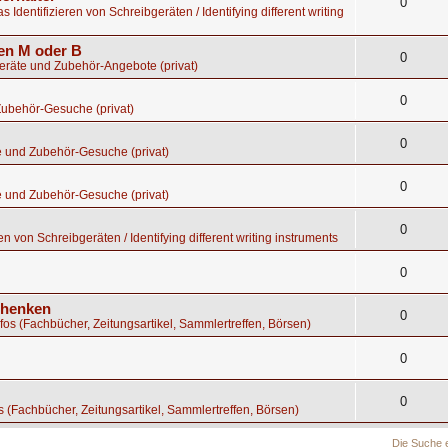
0
s Identifizieren von Schreibgeräten / Identifying different writing
gen M oder B
0
geräte und Zubehör-Angebote (privat)
0
Zubehör-Gesuche (privat)
0
e und Zubehör-Gesuche (privat)
0
e und Zubehör-Gesuche (privat)
0
en von Schreibgeräten / Identifying different writing instruments
0
chenken
0
nfos (Fachbücher, Zeitungsartikel, Sammlertreffen, Börsen)
0
0
os (Fachbücher, Zeitungsartikel, Sammlertreffen, Börsen)
Die Suche 