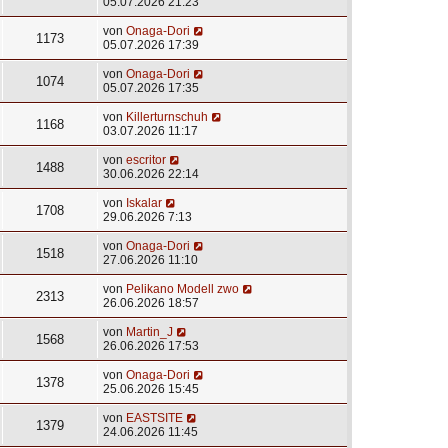
05.07.2026 21:23
von
Onaga-Dori
1173
05.07.2026 17:39
von
Onaga-Dori
1074
05.07.2026 17:35
von
Killerturnschuh
1168
03.07.2026 11:17
von
escritor
1488
30.06.2026 22:14
von
Iskalar
1708
29.06.2026 7:13
von
Onaga-Dori
1518
27.06.2026 11:10
von
Pelikano Modell zwo
2313
26.06.2026 18:57
von
Martin_J
1568
26.06.2026 17:53
von
Onaga-Dori
1378
25.06.2026 15:45
von
EASTSITE
1379
24.06.2026 11:45