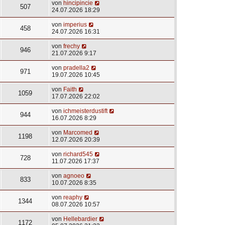
von
hincipincie
507
24.07.2026 18:29
von
imperius
458
24.07.2026 16:31
von
frechy
946
21.07.2026 9:17
von
pradella2
971
19.07.2026 10:45
von
Faith
1059
17.07.2026 22:02
von
ichmeisterdustift
944
16.07.2026 8:29
von
Marcomed
1198
12.07.2026 20:39
von
richard545
728
11.07.2026 17:37
von
agnoeo
833
10.07.2026 8:35
von
reaphy
1344
08.07.2026 10:57
von
Hellebardier
1172