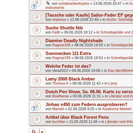
von
schabrackenhyäne
»
13.06.2026 20:47
» in
Da
instruments
[Tausche oder Kaufe] Sailor-Feder EF ge
von
imperius
»
12.06.2026 22:40
» in
Archiv: Schreib
Suche Shuttle Nib
von
Faith
»
09.06.2026 10:12
» in
Schreibgeräte und 
Diamine Deadly Nightshade
von
Ragnar295
»
08.06.2026 19:55
» in
Schreibgerät
Soennecken 111 Extra
von
Ragnar295
»
08.06.2026 19:53
» in
Schreibgerät
Welche Feder ist das?
von
Vera2023
»
08.06.2026 19:08
» in
Das Identifizier
Lamy 2000 Black Amber
von
Thomas K
»
08.06.2026 11:42
» in
Lamy
Dutch Pen Show, Sa. 06.06. Karte zu vers
von
Boetheras
»
03.06.2026 11:31
» in
Literatur und I
Jinhao x450 zum Federn ausprobieren?
von
MariaH
»
01.06.2026 9:25
» in
Asiatische Marken
Artikel über Black Forest Pens
von
buchfan
»
31.05.2026 11:48
» in
Literatur und Inf