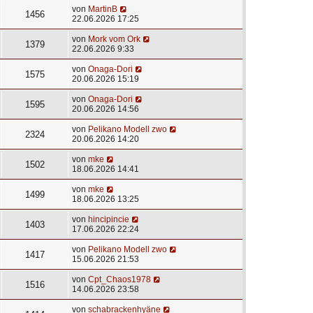
von
MartinB
1456
22.06.2026 17:25
von
Mork vom Ork
1379
22.06.2026 9:33
von
Onaga-Dori
1575
20.06.2026 15:19
von
Onaga-Dori
1595
20.06.2026 14:56
von
Pelikano Modell zwo
2324
20.06.2026 14:20
von
mke
1502
18.06.2026 14:41
von
mke
1499
18.06.2026 13:25
von
hincipincie
1403
17.06.2026 22:24
von
Pelikano Modell zwo
1417
15.06.2026 21:53
von
Cpt_Chaos1978
1516
14.06.2026 23:58
von
schabrackenhyäne