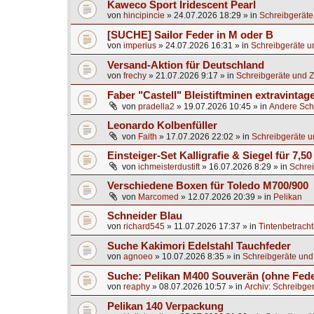
Kaweco Sport Iridescent Pearl
von
hincipincie
»
24.07.2026 18:29
» in
Schreibgeräte
[SUCHE] Sailor Feder in M oder B
von
imperius
»
24.07.2026 16:31
» in
Schreibgeräte u
Versand-Aktion für Deutschland
von
frechy
»
21.07.2026 9:17
» in
Schreibgeräte und Z
Faber "Castell" Bleistiftminen extravintag
von
pradella2
»
19.07.2026 10:45
» in
Andere Sch
Leonardo Kolbenfüller
von
Faith
»
17.07.2026 22:02
» in
Schreibgeräte u
Einsteiger-Set Kalligrafie & Siegel für 7,50
von
ichmeisterdustift
»
16.07.2026 8:29
» in
Schrei
Verschiedene Boxen für Toledo M700/900
von
Marcomed
»
12.07.2026 20:39
» in
Pelikan
Schneider Blau
von
richard545
»
11.07.2026 17:37
» in
Tintenbetrach
Suche Kakimori Edelstahl Tauchfeder
von
agnoeo
»
10.07.2026 8:35
» in
Schreibgeräte und
Suche: Pelikan M400 Souverän (ohne Fede
von
reaphy
»
08.07.2026 10:57
» in
Archiv: Schreibge
Pelikan 140 Verpackung