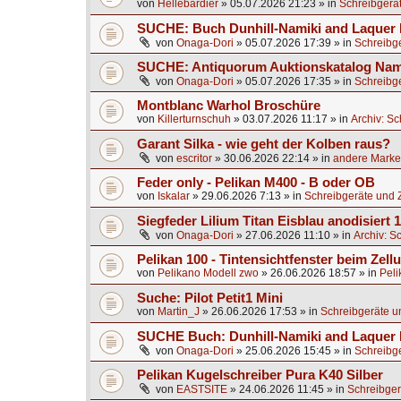
von
Hellebardier
»
05.07.2026 21:23
» in
Schreibgerä
SUCHE: Buch Dunhill-Namiki and Laquer 
von
Onaga-Dori
»
05.07.2026 17:39
» in
Schreibg
SUCHE: Antiquorum Auktionskatalog Nami
von
Onaga-Dori
»
05.07.2026 17:35
» in
Schreibg
Montblanc Warhol Broschüre
von
Killerturnschuh
»
03.07.2026 11:17
» in
Archiv: S
Garant Silka - wie geht der Kolben raus?
von
escritor
»
30.06.2026 22:14
» in
andere Marken
Feder only - Pelikan M400 - B oder OB
von
Iskalar
»
29.06.2026 7:13
» in
Schreibgeräte und 
Siegfeder Lilium Titan Eisblau anodisiert
von
Onaga-Dori
»
27.06.2026 11:10
» in
Archiv: S
Pelikan 100 - Tintensichtfenster beim Zell
von
Pelikano Modell zwo
»
26.06.2026 18:57
» in
Peli
Suche: Pilot Petit1 Mini
von
Martin_J
»
26.06.2026 17:53
» in
Schreibgeräte u
SUCHE Buch: Dunhill-Namiki and Laquer
von
Onaga-Dori
»
25.06.2026 15:45
» in
Schreibg
Pelikan Kugelschreiber Pura K40 Silber
von
EASTSITE
»
24.06.2026 11:45
» in
Schreibger