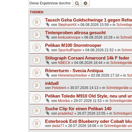
Suche
Erweiterte Suche
THEMEN
Tausch Geha Goldschwinge 1 gegen Ref
von
StephanHX
»
06.08.2026 15:59
» in
Schreibge
Tintenproben altrosa gesucht
von
krokusknospe
»
06.08.2026 10:28
» in
Schrei
Pelikan M100 Stormtrooper
von
SpurAufPapier
»
04.08.2026 21:52
» in
Schrei
Stilograph Corsani Amarcord 14k F feder
von
NBECK
»
04.08.2026 16:44
» in
Schreibgerät
Römerturm - Svecia Antiqua
von
Himmelsschreiber
»
02.08.2026 17:10
» in
Sc
inkball
von
Petobeni
»
30.07.2026 14:13
» in
Schreibgeräte u
Pelikan Toledo M910 Old Style, neu und u
von
Monika
»
29.07.2026 11:53
» in
Schreibgeräte
Suche Clip für einen Pelikan 140
von
pradella2
»
26.07.2026 22:05
» in
Schreibgerä
Esterbrook Esti Blueberry oder Cobalt blu
von
dada77
»
26.07.2026 18:06
» in
Schreibgeräte un