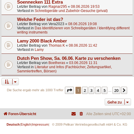
Soennecken 111 Extra
Letzter Beitrag von
Ragnar295
«
08.06.2026 19:53
Verfasst in
Schreibgeräte und Zubehör-Gesuche (privat)
Welche Feder ist das?
Letzter Beitrag von
Vera2023
«
08.06.2026 19:08
Verfasst in
Das Identifizieren von Schreibgeräten / Identifying different
writing instruments
Lamy 2000 Black Amber
Letzter Beitrag von
Thomas K
«
08.06.2026 11:42
Verfasst in
Lamy
Dutch Pen Show, Sa. 06.06. Karte zu verschenken
Letzter Beitrag von
Boetheras
«
03.06.2026 11:31
Verfasst in
Literatur und Infos (Fachbücher, Zeitungsartikel,
Sammlertreffen, Börsen)
Seite
1
von
20
1
2
3
4
5
20
Nä
Die Suche ergab mehr als 1000 Treffer
…
Gehe zu
Foren-Übersicht
Alle Zeiten sind
UTC+02:00
Deutsch
|
English
|
Impressum
| © 2009 Pelikan Vertriebsgesellschaft mbH & Co. KG