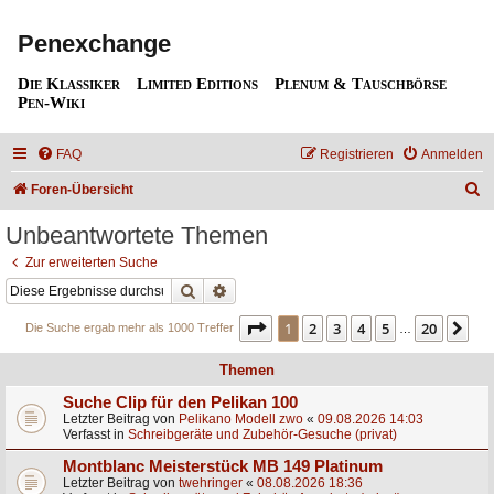
Penexchange
Die Klassiker
Limited Editions
Plenum & Tauschbörse
Pen-Wiki
FAQ
Registrieren
Anmelden
S
Foren-Übersicht
u
Unbeantwortete Themen
c
Zur erweiterten Suche
h
Suche
Erweiterte Suche
e
Seite
1
von
20
1
2
3
4
5
20
Nä
Die Suche ergab mehr als 1000 Treffer
…
Themen
Suche Clip für den Pelikan 100
Letzter Beitrag von
Pelikano Modell zwo
«
09.08.2026 14:03
Verfasst in
Schreibgeräte und Zubehör-Gesuche (privat)
Montblanc Meisterstück MB 149 Platinum
Letzter Beitrag von
twehringer
«
08.08.2026 18:36