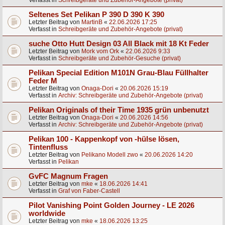
Verfasst in
Schreibgeräte und Zubehör-Angebote (privat)
Seltenes Set Pelikan P 390 D 390 K 390
Letzter Beitrag von
MartinB
«
22.06.2026 17:25
Verfasst in
Schreibgeräte und Zubehör-Angebote (privat)
suche Otto Hutt Design 03 All Black mit 18 Kt Feder
Letzter Beitrag von
Mork vom Ork
«
22.06.2026 9:33
Verfasst in
Schreibgeräte und Zubehör-Gesuche (privat)
Pelikan Special Edition M101N Grau-Blau Füllhalter
Feder M
Letzter Beitrag von
Onaga-Dori
«
20.06.2026 15:19
Verfasst in
Archiv: Schreibgeräte und Zubehör-Angebote (privat)
Pelikan Originals of their Time 1935 grün unbenutzt
Letzter Beitrag von
Onaga-Dori
«
20.06.2026 14:56
Verfasst in
Archiv: Schreibgeräte und Zubehör-Angebote (privat)
Pelikan 100 - Kappenkopf von -hülse lösen,
Tintenfluss
Letzter Beitrag von
Pelikano Modell zwo
«
20.06.2026 14:20
Verfasst in
Pelikan
GvFC Magnum Fragen
Letzter Beitrag von
mke
«
18.06.2026 14:41
Verfasst in
Graf von Faber-Castell
Pilot Vanishing Point Golden Journey - LE 2026
worldwide
Letzter Beitrag von
mke
«
18.06.2026 13:25