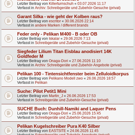
Letzter Beitrag von
Killerturnschuh
«
03.07.2026 11:17
Verfasst in
Archiv: Schreibgeräte und Zubehör-Gesuche (privat)
Garant Silka - wie geht der Kolben raus?
Letzter Beitrag von
escritor
«
30.06.2026 22:14
Verfasst in
andere Marken / different brands
Feder only - Pelikan M400 - B oder OB
Letzter Beitrag von
Iskalar
«
29.06.2026 7:13
Verfasst in
Schreibgeräte und Zubehör-Gesuche (privat)
Siegfeder Lilium Titan Eisblau anodisiert 14K
Goldfeder M
Letzter Beitrag von
Onaga-Dori
«
27.06.2026 11:10
Verfasst in
Archiv: Schreibgeräte und Zubehör-Angebote (privat)
Pelikan 100 - Tintensichtfenster beim Zelluloidkorpus
Letzter Beitrag von
Pelikano Modell zwo
«
26.06.2026 18:57
Verfasst in
Pelikan
Suche: Pilot Petit1 Mini
Letzter Beitrag von
Martin_J
«
26.06.2026 17:53
Verfasst in
Schreibgeräte und Zubehör-Gesuche (privat)
SUCHE Buch: Dunhill-Namiki and Laquer Pens
Letzter Beitrag von
Onaga-Dori
«
25.06.2026 15:45
Verfasst in
Schreibgeräte und Zubehör-Gesuche (privat)
Pelikan Kugelschreiber Pura K40 Silber
Letzter Beitrag von
EASTSITE
«
24.06.2026 11:45