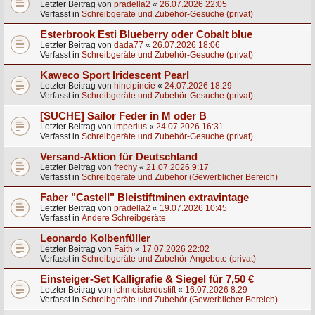
Letzter Beitrag von
pradella2
«
26.07.2026 22:05
Verfasst in
Schreibgeräte und Zubehör-Gesuche (privat)
Esterbrook Esti Blueberry oder Cobalt blue
Letzter Beitrag von
dada77
«
26.07.2026 18:06
Verfasst in
Schreibgeräte und Zubehör-Gesuche (privat)
Kaweco Sport Iridescent Pearl
Letzter Beitrag von
hincipincie
«
24.07.2026 18:29
Verfasst in
Schreibgeräte und Zubehör-Gesuche (privat)
[SUCHE] Sailor Feder in M oder B
Letzter Beitrag von
imperius
«
24.07.2026 16:31
Verfasst in
Schreibgeräte und Zubehör-Gesuche (privat)
Versand-Aktion für Deutschland
Letzter Beitrag von
frechy
«
21.07.2026 9:17
Verfasst in
Schreibgeräte und Zubehör (Gewerblicher Bereich)
Faber "Castell" Bleistiftminen extravintage
Letzter Beitrag von
pradella2
«
19.07.2026 10:45
Verfasst in
Andere Schreibgeräte
Leonardo Kolbenfüller
Letzter Beitrag von
Faith
«
17.07.2026 22:02
Verfasst in
Schreibgeräte und Zubehör-Angebote (privat)
Einsteiger-Set Kalligrafie & Siegel für 7,50 €
Letzter Beitrag von
ichmeisterdustift
«
16.07.2026 8:29
Verfasst in
Schreibgeräte und Zubehör (Gewerblicher Bereich)