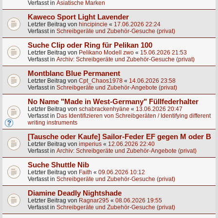
Verfasst in
Asiatische Marken
Kaweco Sport Light Lavender
Letzter Beitrag von
hincipincie
«
17.06.2026 22:24
Verfasst in
Schreibgeräte und Zubehör-Gesuche (privat)
Suche Clip oder Ring für Pelikan 100
Letzter Beitrag von
Pelikano Modell zwo
«
15.06.2026 21:53
Verfasst in
Archiv: Schreibgeräte und Zubehör-Gesuche (privat)
Montblanc Blue Permanent
Letzter Beitrag von
Cpt_Chaos1978
«
14.06.2026 23:58
Verfasst in
Schreibgeräte und Zubehör-Angebote (privat)
No Name "Made in West-Germany" Füllfederhalter
Letzter Beitrag von
schabrackenhyäne
«
13.06.2026 20:47
Verfasst in
Das Identifizieren von Schreibgeräten / Identifying different
writing instruments
[Tausche oder Kaufe] Sailor-Feder EF gegen M oder B
Letzter Beitrag von
imperius
«
12.06.2026 22:40
Verfasst in
Archiv: Schreibgeräte und Zubehör-Angebote (privat)
Suche Shuttle Nib
Letzter Beitrag von
Faith
«
09.06.2026 10:12
Verfasst in
Schreibgeräte und Zubehör-Gesuche (privat)
Diamine Deadly Nightshade
Letzter Beitrag von
Ragnar295
«
08.06.2026 19:55
Verfasst in
Schreibgeräte und Zubehör-Gesuche (privat)