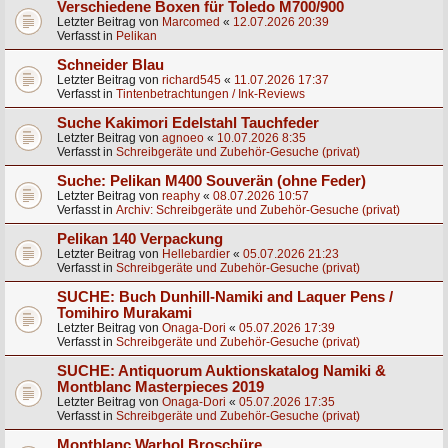
Verschiedene Boxen für Toledo M700/900
Letzter Beitrag von
Marcomed
«
12.07.2026 20:39
Verfasst in
Pelikan
Schneider Blau
Letzter Beitrag von
richard545
«
11.07.2026 17:37
Verfasst in
Tintenbetrachtungen / Ink-Reviews
Suche Kakimori Edelstahl Tauchfeder
Letzter Beitrag von
agnoeo
«
10.07.2026 8:35
Verfasst in
Schreibgeräte und Zubehör-Gesuche (privat)
Suche: Pelikan M400 Souverän (ohne Feder)
Letzter Beitrag von
reaphy
«
08.07.2026 10:57
Verfasst in
Archiv: Schreibgeräte und Zubehör-Gesuche (privat)
Pelikan 140 Verpackung
Letzter Beitrag von
Hellebardier
«
05.07.2026 21:23
Verfasst in
Schreibgeräte und Zubehör-Gesuche (privat)
SUCHE: Buch Dunhill-Namiki and Laquer Pens /
Tomihiro Murakami
Letzter Beitrag von
Onaga-Dori
«
05.07.2026 17:39
Verfasst in
Schreibgeräte und Zubehör-Gesuche (privat)
SUCHE: Antiquorum Auktionskatalog Namiki &
Montblanc Masterpieces 2019
Letzter Beitrag von
Onaga-Dori
«
05.07.2026 17:35
Verfasst in
Schreibgeräte und Zubehör-Gesuche (privat)
Montblanc Warhol Broschüre