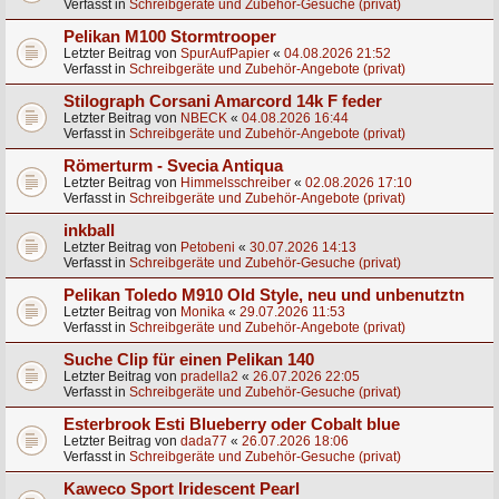
Verfasst in
Schreibgeräte und Zubehör-Gesuche (privat)
Pelikan M100 Stormtrooper
Letzter Beitrag von
SpurAufPapier
«
04.08.2026 21:52
Verfasst in
Schreibgeräte und Zubehör-Angebote (privat)
Stilograph Corsani Amarcord 14k F feder
Letzter Beitrag von
NBECK
«
04.08.2026 16:44
Verfasst in
Schreibgeräte und Zubehör-Angebote (privat)
Römerturm - Svecia Antiqua
Letzter Beitrag von
Himmelsschreiber
«
02.08.2026 17:10
Verfasst in
Schreibgeräte und Zubehör-Angebote (privat)
inkball
Letzter Beitrag von
Petobeni
«
30.07.2026 14:13
Verfasst in
Schreibgeräte und Zubehör-Gesuche (privat)
Pelikan Toledo M910 Old Style, neu und unbenutztn
Letzter Beitrag von
Monika
«
29.07.2026 11:53
Verfasst in
Schreibgeräte und Zubehör-Angebote (privat)
Suche Clip für einen Pelikan 140
Letzter Beitrag von
pradella2
«
26.07.2026 22:05
Verfasst in
Schreibgeräte und Zubehör-Gesuche (privat)
Esterbrook Esti Blueberry oder Cobalt blue
Letzter Beitrag von
dada77
«
26.07.2026 18:06
Verfasst in
Schreibgeräte und Zubehör-Gesuche (privat)
Kaweco Sport Iridescent Pearl