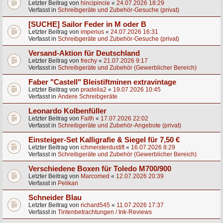
Letzter Beitrag von
hincipincie
«
24.07.2026 18:29
Verfasst in
Schreibgeräte und Zubehör-Gesuche (privat)
[SUCHE] Sailor Feder in M oder B
Letzter Beitrag von
imperius
«
24.07.2026 16:31
Verfasst in
Schreibgeräte und Zubehör-Gesuche (privat)
Versand-Aktion für Deutschland
Letzter Beitrag von
frechy
«
21.07.2026 9:17
Verfasst in
Schreibgeräte und Zubehör (Gewerblicher Bereich)
Faber "Castell" Bleistiftminen extravintage
Letzter Beitrag von
pradella2
«
19.07.2026 10:45
Verfasst in
Andere Schreibgeräte
Leonardo Kolbenfüller
Letzter Beitrag von
Faith
«
17.07.2026 22:02
Verfasst in
Schreibgeräte und Zubehör-Angebote (privat)
Einsteiger-Set Kalligrafie & Siegel für 7,50 €
Letzter Beitrag von
ichmeisterdustift
«
16.07.2026 8:29
Verfasst in
Schreibgeräte und Zubehör (Gewerblicher Bereich)
Verschiedene Boxen für Toledo M700/900
Letzter Beitrag von
Marcomed
«
12.07.2026 20:39
Verfasst in
Pelikan
Schneider Blau
Letzter Beitrag von
richard545
«
11.07.2026 17:37
Verfasst in
Tintenbetrachtungen / Ink-Reviews