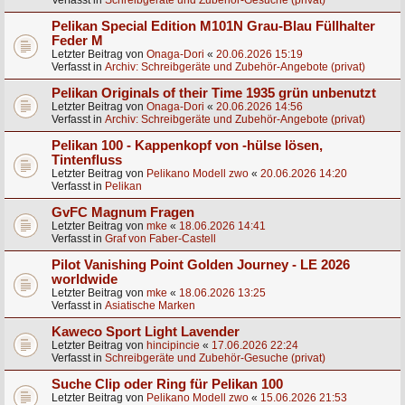
Verfasst in
Schreibgeräte und Zubehör-Gesuche (privat)
Pelikan Special Edition M101N Grau-Blau Füllhalter
Feder M
Letzter Beitrag von
Onaga-Dori
«
20.06.2026 15:19
Verfasst in
Archiv: Schreibgeräte und Zubehör-Angebote (privat)
Pelikan Originals of their Time 1935 grün unbenutzt
Letzter Beitrag von
Onaga-Dori
«
20.06.2026 14:56
Verfasst in
Archiv: Schreibgeräte und Zubehör-Angebote (privat)
Pelikan 100 - Kappenkopf von -hülse lösen,
Tintenfluss
Letzter Beitrag von
Pelikano Modell zwo
«
20.06.2026 14:20
Verfasst in
Pelikan
GvFC Magnum Fragen
Letzter Beitrag von
mke
«
18.06.2026 14:41
Verfasst in
Graf von Faber-Castell
Pilot Vanishing Point Golden Journey - LE 2026
worldwide
Letzter Beitrag von
mke
«
18.06.2026 13:25
Verfasst in
Asiatische Marken
Kaweco Sport Light Lavender
Letzter Beitrag von
hincipincie
«
17.06.2026 22:24
Verfasst in
Schreibgeräte und Zubehör-Gesuche (privat)
Suche Clip oder Ring für Pelikan 100
Letzter Beitrag von
Pelikano Modell zwo
«
15.06.2026 21:53