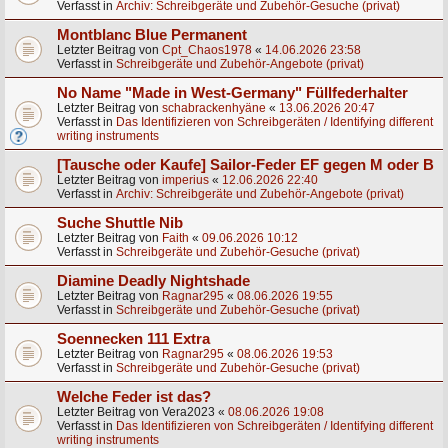
Verfasst in
Archiv: Schreibgeräte und Zubehör-Gesuche (privat)
Montblanc Blue Permanent
Letzter Beitrag von
Cpt_Chaos1978
«
14.06.2026 23:58
Verfasst in
Schreibgeräte und Zubehör-Angebote (privat)
No Name "Made in West-Germany" Füllfederhalter
Letzter Beitrag von
schabrackenhyäne
«
13.06.2026 20:47
Verfasst in
Das Identifizieren von Schreibgeräten / Identifying different
writing instruments
[Tausche oder Kaufe] Sailor-Feder EF gegen M oder B
Letzter Beitrag von
imperius
«
12.06.2026 22:40
Verfasst in
Archiv: Schreibgeräte und Zubehör-Angebote (privat)
Suche Shuttle Nib
Letzter Beitrag von
Faith
«
09.06.2026 10:12
Verfasst in
Schreibgeräte und Zubehör-Gesuche (privat)
Diamine Deadly Nightshade
Letzter Beitrag von
Ragnar295
«
08.06.2026 19:55
Verfasst in
Schreibgeräte und Zubehör-Gesuche (privat)
Soennecken 111 Extra
Letzter Beitrag von
Ragnar295
«
08.06.2026 19:53
Verfasst in
Schreibgeräte und Zubehör-Gesuche (privat)
Welche Feder ist das?
Letzter Beitrag von
Vera2023
«
08.06.2026 19:08
Verfasst in
Das Identifizieren von Schreibgeräten / Identifying different
writing instruments