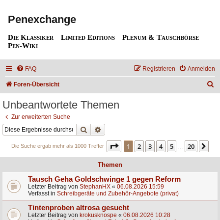
Penexchange
Die Klassiker
Limited Editions
Plenum & Tauschbörse
Pen-Wiki
FAQ
Registrieren
Anmelden
S
Foren-Übersicht
u
Unbeantwortete Themen
c
Zur erweiterten Suche
h
Suche
Erweiterte Suche
e
Seite
1
von
20
1
2
3
4
5
20
Nä
Die Suche ergab mehr als 1000 Treffer
…
Themen
Tausch Geha Goldschwinge 1 gegen Reform
Letzter Beitrag von
StephanHX
«
06.08.2026 15:59
Verfasst in
Schreibgeräte und Zubehör-Angebote (privat)
Tintenproben altrosa gesucht
Letzter Beitrag von
krokusknospe
«
06.08.2026 10:28