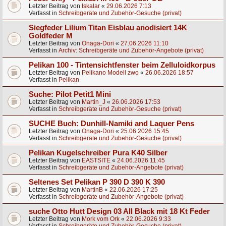
Letzter Beitrag von
Iskalar
«
29.06.2026 7:13
Verfasst in
Schreibgeräte und Zubehör-Gesuche (privat)
Siegfeder Lilium Titan Eisblau anodisiert 14K
Goldfeder M
Letzter Beitrag von
Onaga-Dori
«
27.06.2026 11:10
Verfasst in
Archiv: Schreibgeräte und Zubehör-Angebote (privat)
Pelikan 100 - Tintensichtfenster beim Zelluloidkorpus
Letzter Beitrag von
Pelikano Modell zwo
«
26.06.2026 18:57
Verfasst in
Pelikan
Suche: Pilot Petit1 Mini
Letzter Beitrag von
Martin_J
«
26.06.2026 17:53
Verfasst in
Schreibgeräte und Zubehör-Gesuche (privat)
SUCHE Buch: Dunhill-Namiki and Laquer Pens
Letzter Beitrag von
Onaga-Dori
«
25.06.2026 15:45
Verfasst in
Schreibgeräte und Zubehör-Gesuche (privat)
Pelikan Kugelschreiber Pura K40 Silber
Letzter Beitrag von
EASTSITE
«
24.06.2026 11:45
Verfasst in
Schreibgeräte und Zubehör-Angebote (privat)
Seltenes Set Pelikan P 390 D 390 K 390
Letzter Beitrag von
MartinB
«
22.06.2026 17:25
Verfasst in
Schreibgeräte und Zubehör-Angebote (privat)
suche Otto Hutt Design 03 All Black mit 18 Kt Feder
Letzter Beitrag von
Mork vom Ork
«
22.06.2026 9:33