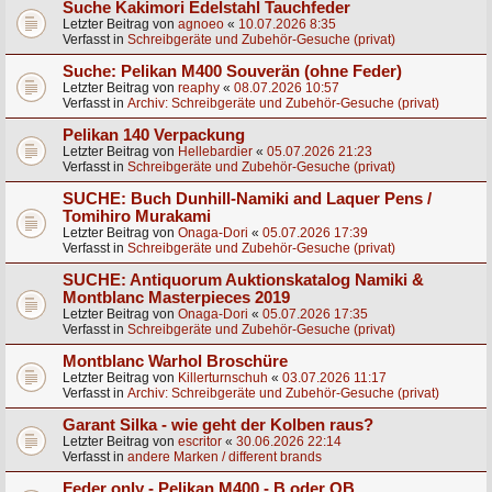
Suche Kakimori Edelstahl Tauchfeder
Letzter Beitrag von
agnoeo
«
10.07.2026 8:35
Verfasst in
Schreibgeräte und Zubehör-Gesuche (privat)
Suche: Pelikan M400 Souverän (ohne Feder)
Letzter Beitrag von
reaphy
«
08.07.2026 10:57
Verfasst in
Archiv: Schreibgeräte und Zubehör-Gesuche (privat)
Pelikan 140 Verpackung
Letzter Beitrag von
Hellebardier
«
05.07.2026 21:23
Verfasst in
Schreibgeräte und Zubehör-Gesuche (privat)
SUCHE: Buch Dunhill-Namiki and Laquer Pens /
Tomihiro Murakami
Letzter Beitrag von
Onaga-Dori
«
05.07.2026 17:39
Verfasst in
Schreibgeräte und Zubehör-Gesuche (privat)
SUCHE: Antiquorum Auktionskatalog Namiki &
Montblanc Masterpieces 2019
Letzter Beitrag von
Onaga-Dori
«
05.07.2026 17:35
Verfasst in
Schreibgeräte und Zubehör-Gesuche (privat)
Montblanc Warhol Broschüre
Letzter Beitrag von
Killerturnschuh
«
03.07.2026 11:17
Verfasst in
Archiv: Schreibgeräte und Zubehör-Gesuche (privat)
Garant Silka - wie geht der Kolben raus?
Letzter Beitrag von
escritor
«
30.06.2026 22:14
Verfasst in
andere Marken / different brands
Feder only - Pelikan M400 - B oder OB