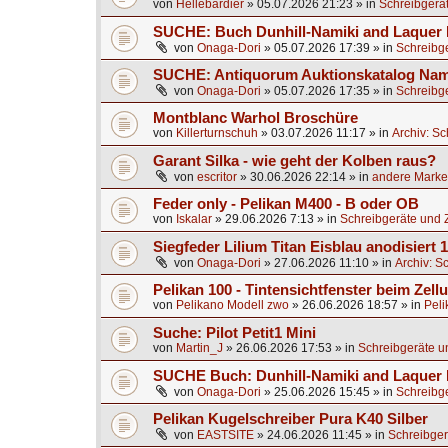
von
Hellebardier
»
05.07.2026 21:23
» in
Schreibgerä
SUCHE: Buch Dunhill-Namiki and Laquer 
von
Onaga-Dori
»
05.07.2026 17:39
» in
Schreibg
SUCHE: Antiquorum Auktionskatalog Nami
von
Onaga-Dori
»
05.07.2026 17:35
» in
Schreibg
Montblanc Warhol Broschüre
von
Killerturnschuh
»
03.07.2026 11:17
» in
Archiv: S
Garant Silka - wie geht der Kolben raus?
von
escritor
»
30.06.2026 22:14
» in
andere Marken
Feder only - Pelikan M400 - B oder OB
von
Iskalar
»
29.06.2026 7:13
» in
Schreibgeräte und 
Siegfeder Lilium Titan Eisblau anodisiert
von
Onaga-Dori
»
27.06.2026 11:10
» in
Archiv: S
Pelikan 100 - Tintensichtfenster beim Zell
von
Pelikano Modell zwo
»
26.06.2026 18:57
» in
Peli
Suche: Pilot Petit1 Mini
von
Martin_J
»
26.06.2026 17:53
» in
Schreibgeräte u
SUCHE Buch: Dunhill-Namiki and Laquer
von
Onaga-Dori
»
25.06.2026 15:45
» in
Schreibg
Pelikan Kugelschreiber Pura K40 Silber
von
EASTSITE
»
24.06.2026 11:45
» in
Schreibger