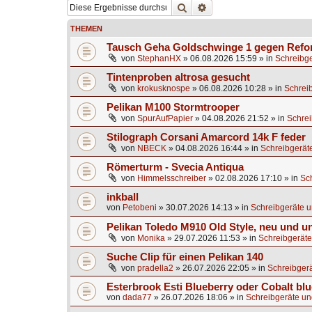
Suche
Erweiterte Suche
THEMEN
Tausch Geha Goldschwinge 1 gegen Ref
von
StephanHX
»
06.08.2026 15:59
» in
Schreibge
Tintenproben altrosa gesucht
von
krokusknospe
»
06.08.2026 10:28
» in
Schrei
Pelikan M100 Stormtrooper
von
SpurAufPapier
»
04.08.2026 21:52
» in
Schrei
Stilograph Corsani Amarcord 14k F feder
von
NBECK
»
04.08.2026 16:44
» in
Schreibgerät
Römerturm - Svecia Antiqua
von
Himmelsschreiber
»
02.08.2026 17:10
» in
Sc
inkball
von
Petobeni
»
30.07.2026 14:13
» in
Schreibgeräte u
Pelikan Toledo M910 Old Style, neu und u
von
Monika
»
29.07.2026 11:53
» in
Schreibgeräte
Suche Clip für einen Pelikan 140
von
pradella2
»
26.07.2026 22:05
» in
Schreibgerä
Esterbrook Esti Blueberry oder Cobalt blu
von
dada77
»
26.07.2026 18:06
» in
Schreibgeräte un