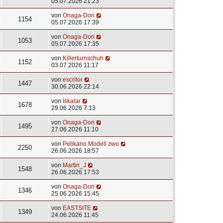
05.07.2026 21:23
von
Onaga-Dori
1154
05.07.2026 17:39
von
Onaga-Dori
1053
05.07.2026 17:35
von
Killerturnschuh
1152
03.07.2026 11:17
von
escritor
1447
30.06.2026 22:14
von
Iskalar
1678
29.06.2026 7:13
von
Onaga-Dori
1495
27.06.2026 11:10
von
Pelikano Modell zwo
2250
26.06.2026 18:57
von
Martin_J
1548
26.06.2026 17:53
von
Onaga-Dori
1346
25.06.2026 15:45
von
EASTSITE
1349
24.06.2026 11:45