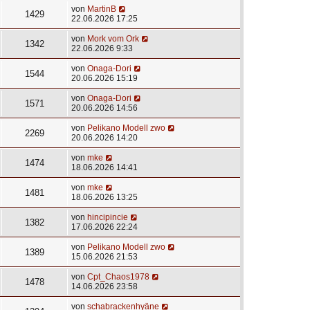
von
MartinB
1429
22.06.2026 17:25
von
Mork vom Ork
1342
22.06.2026 9:33
von
Onaga-Dori
1544
20.06.2026 15:19
von
Onaga-Dori
1571
20.06.2026 14:56
von
Pelikano Modell zwo
2269
20.06.2026 14:20
von
mke
1474
18.06.2026 14:41
von
mke
1481
18.06.2026 13:25
von
hincipincie
1382
17.06.2026 22:24
von
Pelikano Modell zwo
1389
15.06.2026 21:53
von
Cpt_Chaos1978
1478
14.06.2026 23:58
von
schabrackenhyäne