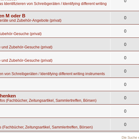
0
s Identifizieren von Schreibgeräten / Identifying different writing
gen M oder B
0
geräte und Zubehör-Angebote (privat)
0
Zubehör-Gesuche (privat)
0
e und Zubehör-Gesuche (privat)
0
e und Zubehör-Gesuche (privat)
0
en von Schreibgeräten / Identifying different writing instruments
0
chenken
0
nfos (Fachbücher, Zeitungsartikel, Sammlertreffen, Börsen)
0
0
os (Fachbücher, Zeitungsartikel, Sammlertreffen, Börsen)
Die Suche 