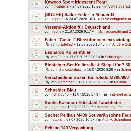
Kaweco Sport Iridescent Pearl
von
hincipincie
»
24.07.2026 18:29
» in
Schreibgeräte
[SUCHE] Sailor Feder in M oder B
von
imperius
»
24.07.2026 16:31
» in
Schreibgeräte u
Versand-Aktion für Deutschland
von
frechy
»
21.07.2026 9:17
» in
Schreibgeräte und Z
Faber "Castell" Bleistiftminen extravintag
von
pradella2
»
19.07.2026 10:45
» in
Andere Sch
Leonardo Kolbenfüller
von
Faith
»
17.07.2026 22:02
» in
Schreibgeräte u
Einsteiger-Set Kalligrafie & Siegel für 7,50
von
ichmeisterdustift
»
16.07.2026 8:29
» in
Schrei
Verschiedene Boxen für Toledo M700/900
von
Marcomed
»
12.07.2026 20:39
» in
Pelikan
Schneider Blau
von
richard545
»
11.07.2026 17:37
» in
Tintenbetrach
Suche Kakimori Edelstahl Tauchfeder
von
agnoeo
»
10.07.2026 8:35
» in
Schreibgeräte und
Suche: Pelikan M400 Souverän (ohne Fede
von
reaphy
»
08.07.2026 10:57
» in
Archiv: Schreibge
Pelikan 140 Verpackung