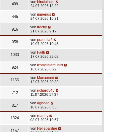
von
hincipincie
499
24.07.2026 18:29
von
imperius
445
24.07.2026 16:31
von
frechy
916
21.07.2026 9:17
von
pradella2
958
19.07.2026 10:45
von
Faith
1033
17.07.2026 22:02
von
ichmeisterdustift
924
16.07.2026 8:29
von
Marcomed
1166
12.07.2026 20:39
von
richard545
712
11.07.2026 17:37
von
agnoeo
817
10.07.2026 8:35
von
reaphy
1324
08.07.2026 10:57
von
Hellebardier
1157