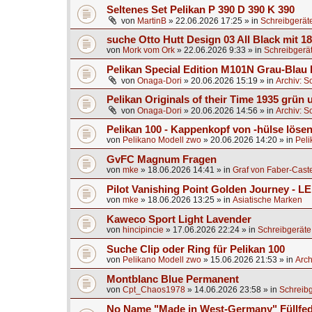
Seltenes Set Pelikan P 390 D 390 K 390
von
MartinB
»
22.06.2026 17:25
» in
Schreibgerät
suche Otto Hutt Design 03 All Black mit 1
von
Mork vom Ork
»
22.06.2026 9:33
» in
Schreibgerä
Pelikan Special Edition M101N Grau-Blau 
von
Onaga-Dori
»
20.06.2026 15:19
» in
Archiv: S
Pelikan Originals of their Time 1935 grün
von
Onaga-Dori
»
20.06.2026 14:56
» in
Archiv: S
Pelikan 100 - Kappenkopf von -hülse lösen
von
Pelikano Modell zwo
»
20.06.2026 14:20
» in
Peli
GvFC Magnum Fragen
von
mke
»
18.06.2026 14:41
» in
Graf von Faber-Caste
Pilot Vanishing Point Golden Journey - L
von
mke
»
18.06.2026 13:25
» in
Asiatische Marken
Kaweco Sport Light Lavender
von
hincipincie
»
17.06.2026 22:24
» in
Schreibgeräte
Suche Clip oder Ring für Pelikan 100
von
Pelikano Modell zwo
»
15.06.2026 21:53
» in
Arch
Montblanc Blue Permanent
von
Cpt_Chaos1978
»
14.06.2026 23:58
» in
Schreibg
No Name "Made in West-Germany" Füllfed