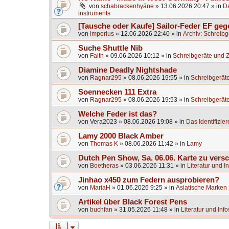
von
schabrackenhyäne
»
13.06.2026 20:47
» in
Da
instruments
[Tausche oder Kaufe] Sailor-Feder EF ge
von
imperius
»
12.06.2026 22:40
» in
Archiv: Schreib
Suche Shuttle Nib
von
Faith
»
09.06.2026 10:12
» in
Schreibgeräte und 
Diamine Deadly Nightshade
von
Ragnar295
»
08.06.2026 19:55
» in
Schreibgerät
Soennecken 111 Extra
von
Ragnar295
»
08.06.2026 19:53
» in
Schreibgerät
Welche Feder ist das?
von
Vera2023
»
08.06.2026 19:08
» in
Das Identifizier
Lamy 2000 Black Amber
von
Thomas K
»
08.06.2026 11:42
» in
Lamy
Dutch Pen Show, Sa. 06.06. Karte zu vers
von
Boetheras
»
03.06.2026 11:31
» in
Literatur und I
Jinhao x450 zum Federn ausprobieren?
von
MariaH
»
01.06.2026 9:25
» in
Asiatische Marken
Artikel über Black Forest Pens
von
buchfan
»
31.05.2026 11:48
» in
Literatur und Inf