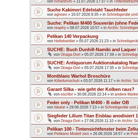
von
richard545
»
11.07.2026 17:37
» in
Tintenbetrach
Suche Kakimori Edelstahl Tauchfeder
von
agnoeo
»
10.07.2026 8:35
» in
Schreibgeräte und
Suche: Pelikan M400 Souverän (ohne Fede
von
reaphy
»
08.07.2026 10:57
» in
Archiv: Schreibge
Pelikan 140 Verpackung
von
Hellebardier
»
05.07.2026 21:23
» in
Schreibgerä
SUCHE: Buch Dunhill-Namiki and Laquer 
von
Onaga-Dori
»
05.07.2026 17:39
» in
Schreibg
SUCHE: Antiquorum Auktionskatalog Nami
von
Onaga-Dori
»
05.07.2026 17:35
» in
Schreibg
Montblanc Warhol Broschüre
von
Killerturnschuh
»
03.07.2026 11:17
» in
Archiv: S
Garant Silka - wie geht der Kolben raus?
von
escritor
»
30.06.2026 22:14
» in
andere Marken
Feder only - Pelikan M400 - B oder OB
von
Iskalar
»
29.06.2026 7:13
» in
Schreibgeräte und 
Siegfeder Lilium Titan Eisblau anodisiert
von
Onaga-Dori
»
27.06.2026 11:10
» in
Archiv: S
Pelikan 100 - Tintensichtfenster beim Zell
von
Pelikano Modell zwo
»
26.06.2026 18:57
» in
Peli