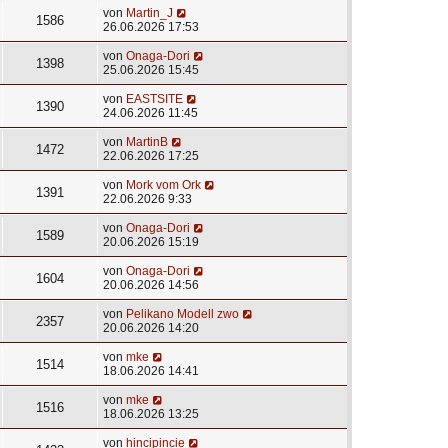
von
Martin_J
1586
26.06.2026 17:53
von
Onaga-Dori
1398
25.06.2026 15:45
von
EASTSITE
1390
24.06.2026 11:45
von
MartinB
1472
22.06.2026 17:25
von
Mork vom Ork
1391
22.06.2026 9:33
von
Onaga-Dori
1589
20.06.2026 15:19
von
Onaga-Dori
1604
20.06.2026 14:56
von
Pelikano Modell zwo
2357
20.06.2026 14:20
von
mke
1514
18.06.2026 14:41
von
mke
1516
18.06.2026 13:25
von
hincipincie