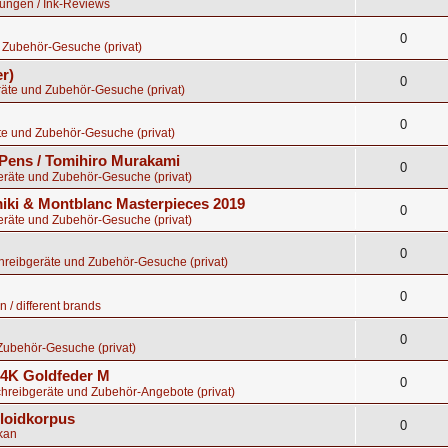
tungen / Ink-Reviews
0
 Zubehör-Gesuche (privat)
r)
0
räte und Zubehör-Gesuche (privat)
0
te und Zubehör-Gesuche (privat)
Pens / Tomihiro Murakami
0
eräte und Zubehör-Gesuche (privat)
ki & Montblanc Masterpieces 2019
0
eräte und Zubehör-Gesuche (privat)
0
chreibgeräte und Zubehör-Gesuche (privat)
0
 / different brands
0
Zubehör-Gesuche (privat)
 14K Goldfeder M
0
chreibgeräte und Zubehör-Angebote (privat)
uloidkorpus
0
kan