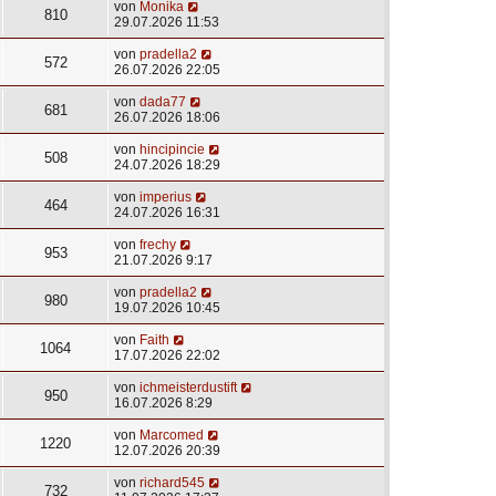
von
Monika
810
29.07.2026 11:53
von
pradella2
572
26.07.2026 22:05
von
dada77
681
26.07.2026 18:06
von
hincipincie
508
24.07.2026 18:29
von
imperius
464
24.07.2026 16:31
von
frechy
953
21.07.2026 9:17
von
pradella2
980
19.07.2026 10:45
von
Faith
1064
17.07.2026 22:02
von
ichmeisterdustift
950
16.07.2026 8:29
von
Marcomed
1220
12.07.2026 20:39
von
richard545
732