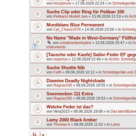
von
hincipincie
»
17.06.2026 22:24
» in
Schreibgeräte
Suche Clip oder Ring für Pelikan 100
von
Pelikano Modell zwo
»
15.06.2026 21:53
» in
Arch
Montblanc Blue Permanent
von
Cpt_Chaos1978
»
14.06.2026 23:58
» in
Schreibg
No Name "Made in West-Germany" Füllfed
von
schabrackenhyäne
»
13.06.2026 20:47
» in
Da
instruments
[Tausche oder Kaufe] Sailor-Feder EF ge
von
imperius
»
12.06.2026 22:40
» in
Archiv: Schreib
Suche Shuttle Nib
von
Faith
»
09.06.2026 10:12
» in
Schreibgeräte und 
Diamine Deadly Nightshade
von
Ragnar295
»
08.06.2026 19:55
» in
Schreibgerät
Soennecken 111 Extra
von
Ragnar295
»
08.06.2026 19:53
» in
Schreibgerät
Welche Feder ist das?
von
Vera2023
»
08.06.2026 19:08
» in
Das Identifizier
Lamy 2000 Black Amber
von
Thomas K
»
08.06.2026 11:42
» in
Lamy