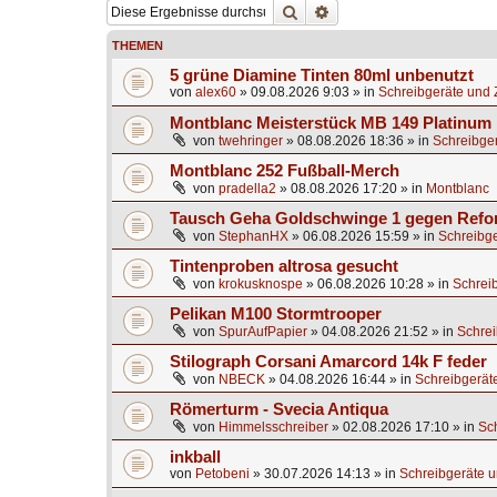
Suche
Erweiterte Suche
THEMEN
5 grüne Diamine Tinten 80ml unbenutzt
von
alex60
»
09.08.2026 9:03
» in
Schreibgeräte und 
Montblanc Meisterstück MB 149 Platinum
von
twehringer
»
08.08.2026 18:36
» in
Schreibger
Montblanc 252 Fußball-Merch
von
pradella2
»
08.08.2026 17:20
» in
Montblanc
Tausch Geha Goldschwinge 1 gegen Ref
von
StephanHX
»
06.08.2026 15:59
» in
Schreibge
Tintenproben altrosa gesucht
von
krokusknospe
»
06.08.2026 10:28
» in
Schrei
Pelikan M100 Stormtrooper
von
SpurAufPapier
»
04.08.2026 21:52
» in
Schrei
Stilograph Corsani Amarcord 14k F feder
von
NBECK
»
04.08.2026 16:44
» in
Schreibgerät
Römerturm - Svecia Antiqua
von
Himmelsschreiber
»
02.08.2026 17:10
» in
Sc
inkball
von
Petobeni
»
30.07.2026 14:13
» in
Schreibgeräte u