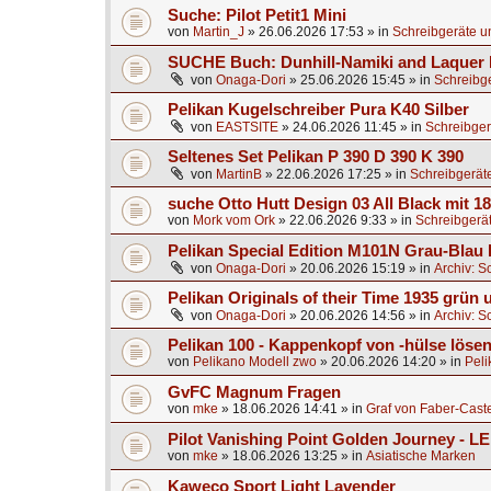
Suche: Pilot Petit1 Mini
von
Martin_J
»
26.06.2026 17:53
» in
Schreibgeräte u
SUCHE Buch: Dunhill-Namiki and Laquer
von
Onaga-Dori
»
25.06.2026 15:45
» in
Schreibg
Pelikan Kugelschreiber Pura K40 Silber
von
EASTSITE
»
24.06.2026 11:45
» in
Schreibger
Seltenes Set Pelikan P 390 D 390 K 390
von
MartinB
»
22.06.2026 17:25
» in
Schreibgerät
suche Otto Hutt Design 03 All Black mit 1
von
Mork vom Ork
»
22.06.2026 9:33
» in
Schreibgerä
Pelikan Special Edition M101N Grau-Blau 
von
Onaga-Dori
»
20.06.2026 15:19
» in
Archiv: S
Pelikan Originals of their Time 1935 grün
von
Onaga-Dori
»
20.06.2026 14:56
» in
Archiv: S
Pelikan 100 - Kappenkopf von -hülse lösen
von
Pelikano Modell zwo
»
20.06.2026 14:20
» in
Peli
GvFC Magnum Fragen
von
mke
»
18.06.2026 14:41
» in
Graf von Faber-Caste
Pilot Vanishing Point Golden Journey - L
von
mke
»
18.06.2026 13:25
» in
Asiatische Marken
Kaweco Sport Light Lavender