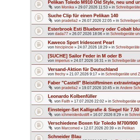
Pelikan Toledo M910 Old Style, neu und u
von
Monika
»
29.07.2026 11:53
» in
Schreibgeräte
Suche Clip für einen Pelikan 140
von
pradella2
»
26.07.2026 22:05
» in
Schreibgerä
Esterbrook Esti Blueberry oder Cobalt blu
von
dada77
»
26.07.2026 18:06
» in
Schreibgeräte un
Kaweco Sport Iridescent Pearl
von
hincipincie
»
24.07.2026 18:29
» in
Schreibgeräte
[SUCHE] Sailor Feder in M oder B
von
imperius
»
24.07.2026 16:31
» in
Schreibgeräte u
Versand-Aktion für Deutschland
von
frechy
»
21.07.2026 9:17
» in
Schreibgeräte und Z
Faber "Castell" Bleistiftminen extravintag
von
pradella2
»
19.07.2026 10:45
» in
Andere Sch
Leonardo Kolbenfüller
von
Faith
»
17.07.2026 22:02
» in
Schreibgeräte u
Einsteiger-Set Kalligrafie & Siegel für 7,50
von
ichmeisterdustift
»
16.07.2026 8:29
» in
Schrei
Verschiedene Boxen für Toledo M700/900
von
Marcomed
»
12.07.2026 20:39
» in
Pelikan
Schneider Blau