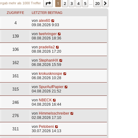
Seite
1
von
20
1
2
3
4
5
20
Nächste
ergab mehr als 1000 Treffer
…
ZUGRIFFE
LETZTER BEITRAG
von
alex60
4
09.08.2026 9:03
von
twehringer
139
08.08.2026 18:36
von
pradella2
106
08.08.2026 17:20
von
StephanHX
162
06.08.2026 15:59
von
krokusknospe
161
06.08.2026 10:28
von
SpurAufPapier
315
04.08.2026 21:52
von
NBECK
246
04.08.2026 16:44
von
Himmelsschreiber
276
02.08.2026 17:10
von
Petobeni
311
30.07.2026 14:13