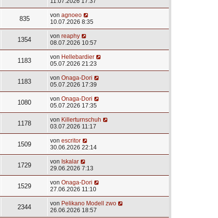
11.07.2026 17:37
von
agnoeo
835
10.07.2026 8:35
von
reaphy
1354
08.07.2026 10:57
von
Hellebardier
1183
05.07.2026 21:23
von
Onaga-Dori
1183
05.07.2026 17:39
von
Onaga-Dori
1080
05.07.2026 17:35
von
Killerturnschuh
1178
03.07.2026 11:17
von
escritor
1509
30.06.2026 22:14
von
Iskalar
1729
29.06.2026 7:13
von
Onaga-Dori
1529
27.06.2026 11:10
von
Pelikano Modell zwo
2344
26.06.2026 18:57