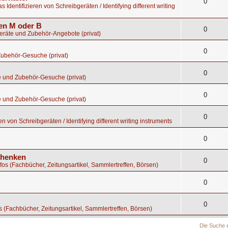
0
s Identifizieren von Schreibgeräten / Identifying different writing
gen M oder B
0
geräte und Zubehör-Angebote (privat)
0
Zubehör-Gesuche (privat)
0
e und Zubehör-Gesuche (privat)
0
e und Zubehör-Gesuche (privat)
0
en von Schreibgeräten / Identifying different writing instruments
0
chenken
0
nfos (Fachbücher, Zeitungsartikel, Sammlertreffen, Börsen)
0
0
os (Fachbücher, Zeitungsartikel, Sammlertreffen, Börsen)
Die Suche 