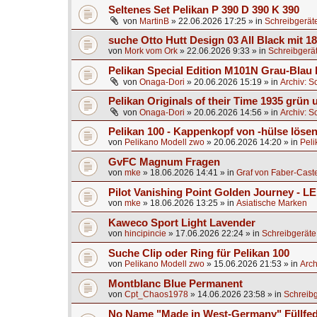
Seltenes Set Pelikan P 390 D 390 K 390
von
MartinB
»
22.06.2026 17:25
» in
Schreibgerät
suche Otto Hutt Design 03 All Black mit 1
von
Mork vom Ork
»
22.06.2026 9:33
» in
Schreibgerä
Pelikan Special Edition M101N Grau-Blau 
von
Onaga-Dori
»
20.06.2026 15:19
» in
Archiv: S
Pelikan Originals of their Time 1935 grün
von
Onaga-Dori
»
20.06.2026 14:56
» in
Archiv: S
Pelikan 100 - Kappenkopf von -hülse lösen
von
Pelikano Modell zwo
»
20.06.2026 14:20
» in
Peli
GvFC Magnum Fragen
von
mke
»
18.06.2026 14:41
» in
Graf von Faber-Caste
Pilot Vanishing Point Golden Journey - L
von
mke
»
18.06.2026 13:25
» in
Asiatische Marken
Kaweco Sport Light Lavender
von
hincipincie
»
17.06.2026 22:24
» in
Schreibgeräte
Suche Clip oder Ring für Pelikan 100
von
Pelikano Modell zwo
»
15.06.2026 21:53
» in
Arch
Montblanc Blue Permanent
von
Cpt_Chaos1978
»
14.06.2026 23:58
» in
Schreibg
No Name "Made in West-Germany" Füllfed