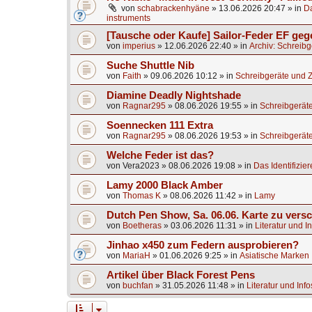
von
schabrackenhyäne
»
13.06.2026 20:47
» in
Da
instruments
[Tausche oder Kaufe] Sailor-Feder EF ge
von
imperius
»
12.06.2026 22:40
» in
Archiv: Schreib
Suche Shuttle Nib
von
Faith
»
09.06.2026 10:12
» in
Schreibgeräte und 
Diamine Deadly Nightshade
von
Ragnar295
»
08.06.2026 19:55
» in
Schreibgerät
Soennecken 111 Extra
von
Ragnar295
»
08.06.2026 19:53
» in
Schreibgerät
Welche Feder ist das?
von
Vera2023
»
08.06.2026 19:08
» in
Das Identifizier
Lamy 2000 Black Amber
von
Thomas K
»
08.06.2026 11:42
» in
Lamy
Dutch Pen Show, Sa. 06.06. Karte zu vers
von
Boetheras
»
03.06.2026 11:31
» in
Literatur und I
Jinhao x450 zum Federn ausprobieren?
von
MariaH
»
01.06.2026 9:25
» in
Asiatische Marken
Artikel über Black Forest Pens
von
buchfan
»
31.05.2026 11:48
» in
Literatur und Inf