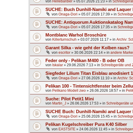
von
Hellebardier
»
05.07.2026 21:23
» in
Schreibgerä
SUCHE: Buch Dunhill-Namiki and Laquer 
von
Onaga-Dori
»
05.07.2026 17:39
» in
Schreibg
SUCHE: Antiquorum Auktionskatalog Nami
von
Onaga-Dori
»
05.07.2026 17:35
» in
Schreibg
Montblanc Warhol Broschüre
von
Killerturnschuh
»
03.07.2026 11:17
» in
Archiv: S
Garant Silka - wie geht der Kolben raus?
von
escritor
»
30.06.2026 22:14
» in
andere Marken
Feder only - Pelikan M400 - B oder OB
von
Iskalar
»
29.06.2026 7:13
» in
Schreibgeräte und 
Siegfeder Lilium Titan Eisblau anodisiert
von
Onaga-Dori
»
27.06.2026 11:10
» in
Archiv: S
Pelikan 100 - Tintensichtfenster beim Zell
von
Pelikano Modell zwo
»
26.06.2026 18:57
» in
Peli
Suche: Pilot Petit1 Mini
von
Martin_J
»
26.06.2026 17:53
» in
Schreibgeräte u
SUCHE Buch: Dunhill-Namiki and Laquer
von
Onaga-Dori
»
25.06.2026 15:45
» in
Schreibg
Pelikan Kugelschreiber Pura K40 Silber
von
EASTSITE
»
24.06.2026 11:45
» in
Schreibger