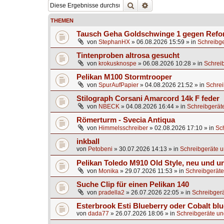
Suche
Erweiterte Suche
THEMEN
Tausch Geha Goldschwinge 1 gegen Ref
von
StephanHX
»
06.08.2026 15:59
» in
Schreibge
Tintenproben altrosa gesucht
von
krokusknospe
»
06.08.2026 10:28
» in
Schrei
Pelikan M100 Stormtrooper
von
SpurAufPapier
»
04.08.2026 21:52
» in
Schrei
Stilograph Corsani Amarcord 14k F feder
von
NBECK
»
04.08.2026 16:44
» in
Schreibgerät
Römerturm - Svecia Antiqua
von
Himmelsschreiber
»
02.08.2026 17:10
» in
Sc
inkball
von
Petobeni
»
30.07.2026 14:13
» in
Schreibgeräte u
Pelikan Toledo M910 Old Style, neu und u
von
Monika
»
29.07.2026 11:53
» in
Schreibgeräte
Suche Clip für einen Pelikan 140
von
pradella2
»
26.07.2026 22:05
» in
Schreibgerä
Esterbrook Esti Blueberry oder Cobalt blu
von
dada77
»
26.07.2026 18:06
» in
Schreibgeräte un