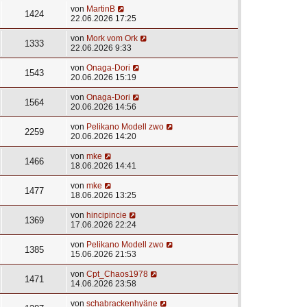
von
MartinB
1424
22.06.2026 17:25
von
Mork vom Ork
1333
22.06.2026 9:33
von
Onaga-Dori
1543
20.06.2026 15:19
von
Onaga-Dori
1564
20.06.2026 14:56
von
Pelikano Modell zwo
2259
20.06.2026 14:20
von
mke
1466
18.06.2026 14:41
von
mke
1477
18.06.2026 13:25
von
hincipincie
1369
17.06.2026 22:24
von
Pelikano Modell zwo
1385
15.06.2026 21:53
von
Cpt_Chaos1978
1471
14.06.2026 23:58
von
schabrackenhyäne