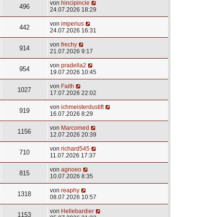
von
hincipincie
496
24.07.2026 18:29
von
imperius
442
24.07.2026 16:31
von
frechy
914
21.07.2026 9:17
von
pradella2
954
19.07.2026 10:45
von
Faith
1027
17.07.2026 22:02
von
ichmeisterdustift
919
16.07.2026 8:29
von
Marcomed
1156
12.07.2026 20:39
von
richard545
710
11.07.2026 17:37
von
agnoeo
815
10.07.2026 8:35
von
reaphy
1318
08.07.2026 10:57
von
Hellebardier
1153