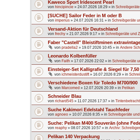
Kaweco Sport Iridescent Pearl
von
hincipincie
»
24.07.2026 18:29
» in
Schreibgeräte
[SUCHE] Sailor Feder in M oder B
von
imperius
»
24.07.2026 16:31
» in
Schreibgeräte u
Versand-Aktion für Deutschland
von
frechy
»
21.07.2026 9:17
» in
Schreibgeräte und Z
Faber "Castell" Bleistiftminen extravintag
von
pradella2
»
19.07.2026 10:45
» in
Andere Sch
Leonardo Kolbenfüller
von
Faith
»
17.07.2026 22:02
» in
Schreibgeräte u
Einsteiger-Set Kalligrafie & Siegel für 7,50
von
ichmeisterdustift
»
16.07.2026 8:29
» in
Schrei
Verschiedene Boxen für Toledo M700/900
von
Marcomed
»
12.07.2026 20:39
» in
Pelikan
Schneider Blau
von
richard545
»
11.07.2026 17:37
» in
Tintenbetrach
Suche Kakimori Edelstahl Tauchfeder
von
agnoeo
»
10.07.2026 8:35
» in
Schreibgeräte und
Suche: Pelikan M400 Souverän (ohne Fede
von
reaphy
»
08.07.2026 10:57
» in
Archiv: Schreibge
Pelikan 140 Verpackung