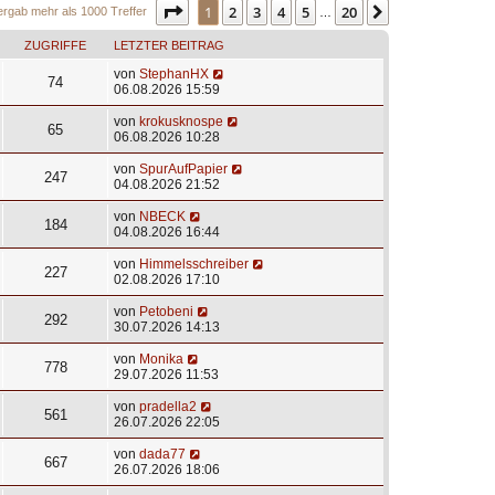
Seite
1
von
20
1
2
3
4
5
20
Nächste
ergab mehr als 1000 Treffer
…
ZUGRIFFE
LETZTER BEITRAG
von
StephanHX
74
06.08.2026 15:59
von
krokusknospe
65
06.08.2026 10:28
von
SpurAufPapier
247
04.08.2026 21:52
von
NBECK
184
04.08.2026 16:44
von
Himmelsschreiber
227
02.08.2026 17:10
von
Petobeni
292
30.07.2026 14:13
von
Monika
778
29.07.2026 11:53
von
pradella2
561
26.07.2026 22:05
von
dada77
667
26.07.2026 18:06