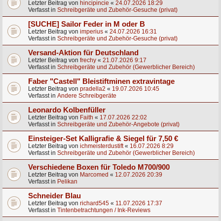
Letzter Beitrag von
hincipincie
«
24.07.2026 18:29
Verfasst in
Schreibgeräte und Zubehör-Gesuche (privat)
[SUCHE] Sailor Feder in M oder B
Letzter Beitrag von
imperius
«
24.07.2026 16:31
Verfasst in
Schreibgeräte und Zubehör-Gesuche (privat)
Versand-Aktion für Deutschland
Letzter Beitrag von
frechy
«
21.07.2026 9:17
Verfasst in
Schreibgeräte und Zubehör (Gewerblicher Bereich)
Faber "Castell" Bleistiftminen extravintage
Letzter Beitrag von
pradella2
«
19.07.2026 10:45
Verfasst in
Andere Schreibgeräte
Leonardo Kolbenfüller
Letzter Beitrag von
Faith
«
17.07.2026 22:02
Verfasst in
Schreibgeräte und Zubehör-Angebote (privat)
Einsteiger-Set Kalligrafie & Siegel für 7,50 €
Letzter Beitrag von
ichmeisterdustift
«
16.07.2026 8:29
Verfasst in
Schreibgeräte und Zubehör (Gewerblicher Bereich)
Verschiedene Boxen für Toledo M700/900
Letzter Beitrag von
Marcomed
«
12.07.2026 20:39
Verfasst in
Pelikan
Schneider Blau
Letzter Beitrag von
richard545
«
11.07.2026 17:37
Verfasst in
Tintenbetrachtungen / Ink-Reviews