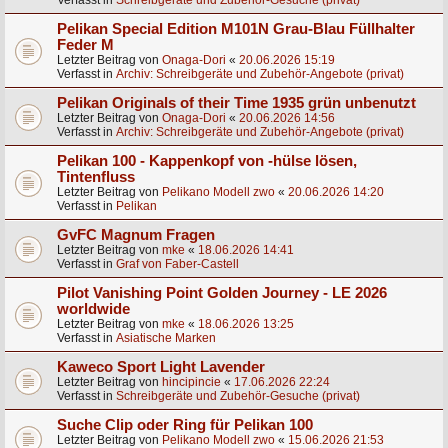
Verfasst in
Schreibgeräte und Zubehör-Gesuche (privat)
Pelikan Special Edition M101N Grau-Blau Füllhalter
Feder M
Letzter Beitrag von
Onaga-Dori
«
20.06.2026 15:19
Verfasst in
Archiv: Schreibgeräte und Zubehör-Angebote (privat)
Pelikan Originals of their Time 1935 grün unbenutzt
Letzter Beitrag von
Onaga-Dori
«
20.06.2026 14:56
Verfasst in
Archiv: Schreibgeräte und Zubehör-Angebote (privat)
Pelikan 100 - Kappenkopf von -hülse lösen,
Tintenfluss
Letzter Beitrag von
Pelikano Modell zwo
«
20.06.2026 14:20
Verfasst in
Pelikan
GvFC Magnum Fragen
Letzter Beitrag von
mke
«
18.06.2026 14:41
Verfasst in
Graf von Faber-Castell
Pilot Vanishing Point Golden Journey - LE 2026
worldwide
Letzter Beitrag von
mke
«
18.06.2026 13:25
Verfasst in
Asiatische Marken
Kaweco Sport Light Lavender
Letzter Beitrag von
hincipincie
«
17.06.2026 22:24
Verfasst in
Schreibgeräte und Zubehör-Gesuche (privat)
Suche Clip oder Ring für Pelikan 100
Letzter Beitrag von
Pelikano Modell zwo
«
15.06.2026 21:53