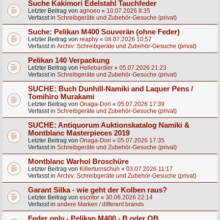
Suche Kakimori Edelstahl Tauchfeder
Letzter Beitrag von
agnoeo
«
10.07.2026 8:35
Verfasst in
Schreibgeräte und Zubehör-Gesuche (privat)
Suche: Pelikan M400 Souverän (ohne Feder)
Letzter Beitrag von
reaphy
«
08.07.2026 10:57
Verfasst in
Archiv: Schreibgeräte und Zubehör-Gesuche (privat)
Pelikan 140 Verpackung
Letzter Beitrag von
Hellebardier
«
05.07.2026 21:23
Verfasst in
Schreibgeräte und Zubehör-Gesuche (privat)
SUCHE: Buch Dunhill-Namiki and Laquer Pens /
Tomihiro Murakami
Letzter Beitrag von
Onaga-Dori
«
05.07.2026 17:39
Verfasst in
Schreibgeräte und Zubehör-Gesuche (privat)
SUCHE: Antiquorum Auktionskatalog Namiki &
Montblanc Masterpieces 2019
Letzter Beitrag von
Onaga-Dori
«
05.07.2026 17:35
Verfasst in
Schreibgeräte und Zubehör-Gesuche (privat)
Montblanc Warhol Broschüre
Letzter Beitrag von
Killerturnschuh
«
03.07.2026 11:17
Verfasst in
Archiv: Schreibgeräte und Zubehör-Gesuche (privat)
Garant Silka - wie geht der Kolben raus?
Letzter Beitrag von
escritor
«
30.06.2026 22:14
Verfasst in
andere Marken / different brands
Feder only - Pelikan M400 - B oder OB