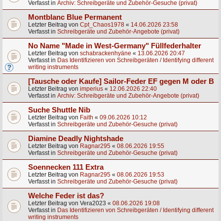
Verfasst in
Archiv: Schreibgeräte und Zubehör-Gesuche (privat)
Montblanc Blue Permanent
Letzter Beitrag von
Cpt_Chaos1978
«
14.06.2026 23:58
Verfasst in
Schreibgeräte und Zubehör-Angebote (privat)
No Name "Made in West-Germany" Füllfederhalter
Letzter Beitrag von
schabrackenhyäne
«
13.06.2026 20:47
Verfasst in
Das Identifizieren von Schreibgeräten / Identifying different
writing instruments
[Tausche oder Kaufe] Sailor-Feder EF gegen M oder B
Letzter Beitrag von
imperius
«
12.06.2026 22:40
Verfasst in
Archiv: Schreibgeräte und Zubehör-Angebote (privat)
Suche Shuttle Nib
Letzter Beitrag von
Faith
«
09.06.2026 10:12
Verfasst in
Schreibgeräte und Zubehör-Gesuche (privat)
Diamine Deadly Nightshade
Letzter Beitrag von
Ragnar295
«
08.06.2026 19:55
Verfasst in
Schreibgeräte und Zubehör-Gesuche (privat)
Soennecken 111 Extra
Letzter Beitrag von
Ragnar295
«
08.06.2026 19:53
Verfasst in
Schreibgeräte und Zubehör-Gesuche (privat)
Welche Feder ist das?
Letzter Beitrag von
Vera2023
«
08.06.2026 19:08
Verfasst in
Das Identifizieren von Schreibgeräten / Identifying different
writing instruments