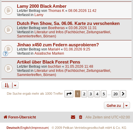
Lamy 2000 Black Amber
Letzter Beitrag von
Thomas K
«
08.06.2026 11:42
Verfasst in
Lamy
Dutch Pen Show, Sa. 06.06. Karte zu verschenken
Letzter Beitrag von
Boetheras
«
03.06.2026 11:31
Verfasst in
Literatur und Infos (Fachbücher, Zeitungsartikel,
Sammlertreffen, Börsen)
Jinhao x450 zum Federn ausprobieren?
Letzter Beitrag von
MariaH
«
01.06.2026 9:25
Verfasst in
Asiatische Marken
Artikel über Black Forest Pens
Letzter Beitrag von
buchfan
«
31.05.2026 11:48
Verfasst in
Literatur und Infos (Fachbücher, Zeitungsartikel,
Sammlertreffen, Börsen)
Seite
1
von
20
1
2
3
4
5
20
Nä
Die Suche ergab mehr als 1000 Treffer
…
Gehe zu
Foren-Übersicht
Alle Zeiten sind
UTC+02:00
Deutsch
|
English
|
Impressum
| © 2009 Pelikan Vertriebsgesellschaft mbH & Co. KG