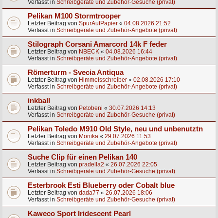
Verfasst in
Schreibgeräte und Zubehör-Gesuche (privat)
Pelikan M100 Stormtrooper
Letzter Beitrag von
SpurAufPapier
«
04.08.2026 21:52
Verfasst in
Schreibgeräte und Zubehör-Angebote (privat)
Stilograph Corsani Amarcord 14k F feder
Letzter Beitrag von
NBECK
«
04.08.2026 16:44
Verfasst in
Schreibgeräte und Zubehör-Angebote (privat)
Römerturm - Svecia Antiqua
Letzter Beitrag von
Himmelsschreiber
«
02.08.2026 17:10
Verfasst in
Schreibgeräte und Zubehör-Angebote (privat)
inkball
Letzter Beitrag von
Petobeni
«
30.07.2026 14:13
Verfasst in
Schreibgeräte und Zubehör-Gesuche (privat)
Pelikan Toledo M910 Old Style, neu und unbenutztn
Letzter Beitrag von
Monika
«
29.07.2026 11:53
Verfasst in
Schreibgeräte und Zubehör-Angebote (privat)
Suche Clip für einen Pelikan 140
Letzter Beitrag von
pradella2
«
26.07.2026 22:05
Verfasst in
Schreibgeräte und Zubehör-Gesuche (privat)
Esterbrook Esti Blueberry oder Cobalt blue
Letzter Beitrag von
dada77
«
26.07.2026 18:06
Verfasst in
Schreibgeräte und Zubehör-Gesuche (privat)
Kaweco Sport Iridescent Pearl