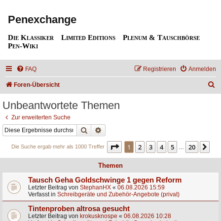
Penexchange
Die Klassiker
Limited Editions
Plenum & Tauschbörse
Pen-Wiki
FAQ
Registrieren
Anmelden
S
Foren-Übersicht
u
Unbeantwortete Themen
c
Zur erweiterten Suche
h
Suche
Erweiterte Suche
e
Seite
1
von
20
1
2
3
4
5
20
Nä
Die Suche ergab mehr als 1000 Treffer
…
Themen
Tausch Geha Goldschwinge 1 gegen Reform
Letzter Beitrag von
StephanHX
«
06.08.2026 15:59
Verfasst in
Schreibgeräte und Zubehör-Angebote (privat)
Tintenproben altrosa gesucht
Letzter Beitrag von
krokusknospe
«
06.08.2026 10:28