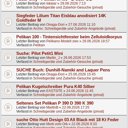
Letzter Beitrag von
Iskalar
«
29.06.2026 7:13
Verfasst in
Schreibgeräte und Zubehör-Gesuche (privat)
Siegfeder Lilium Titan Eisblau anodisiert 14K
Goldfeder M
Letzter Beitrag von
Onaga-Dori
«
27.06.2026 11:10
Verfasst in
Archiv: Schreibgeräte und Zubehör-Angebote (privat)
Pelikan 100 - Tintensichtfenster beim Zelluloidkorpus
Letzter Beitrag von
Pelikano Modell zwo
«
26.06.2026 18:57
Verfasst in
Pelikan
Suche: Pilot Petit1 Mini
Letzter Beitrag von
Martin_J
«
26.06.2026 17:53
Verfasst in
Schreibgeräte und Zubehör-Gesuche (privat)
SUCHE Buch: Dunhill-Namiki and Laquer Pens
Letzter Beitrag von
Onaga-Dori
«
25.06.2026 15:45
Verfasst in
Schreibgeräte und Zubehör-Gesuche (privat)
Pelikan Kugelschreiber Pura K40 Silber
Letzter Beitrag von
EASTSITE
«
24.06.2026 11:45
Verfasst in
Schreibgeräte und Zubehör-Angebote (privat)
Seltenes Set Pelikan P 390 D 390 K 390
Letzter Beitrag von
MartinB
«
22.06.2026 17:25
Verfasst in
Schreibgeräte und Zubehör-Angebote (privat)
suche Otto Hutt Design 03 All Black mit 18 Kt Feder
Letzter Beitrag von
Mork vom Ork
«
22.06.2026 9:33