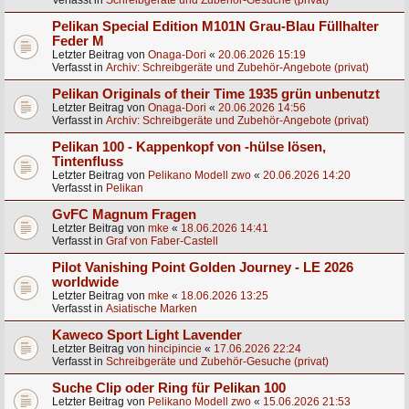
Verfasst in
Schreibgeräte und Zubehör-Gesuche (privat)
Pelikan Special Edition M101N Grau-Blau Füllhalter
Feder M
Letzter Beitrag von
Onaga-Dori
«
20.06.2026 15:19
Verfasst in
Archiv: Schreibgeräte und Zubehör-Angebote (privat)
Pelikan Originals of their Time 1935 grün unbenutzt
Letzter Beitrag von
Onaga-Dori
«
20.06.2026 14:56
Verfasst in
Archiv: Schreibgeräte und Zubehör-Angebote (privat)
Pelikan 100 - Kappenkopf von -hülse lösen,
Tintenfluss
Letzter Beitrag von
Pelikano Modell zwo
«
20.06.2026 14:20
Verfasst in
Pelikan
GvFC Magnum Fragen
Letzter Beitrag von
mke
«
18.06.2026 14:41
Verfasst in
Graf von Faber-Castell
Pilot Vanishing Point Golden Journey - LE 2026
worldwide
Letzter Beitrag von
mke
«
18.06.2026 13:25
Verfasst in
Asiatische Marken
Kaweco Sport Light Lavender
Letzter Beitrag von
hincipincie
«
17.06.2026 22:24
Verfasst in
Schreibgeräte und Zubehör-Gesuche (privat)
Suche Clip oder Ring für Pelikan 100
Letzter Beitrag von
Pelikano Modell zwo
«
15.06.2026 21:53