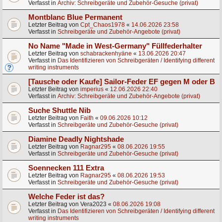
Verfasst in
Archiv: Schreibgeräte und Zubehör-Gesuche (privat)
Montblanc Blue Permanent
Letzter Beitrag von
Cpt_Chaos1978
«
14.06.2026 23:58
Verfasst in
Schreibgeräte und Zubehör-Angebote (privat)
No Name "Made in West-Germany" Füllfederhalter
Letzter Beitrag von
schabrackenhyäne
«
13.06.2026 20:47
Verfasst in
Das Identifizieren von Schreibgeräten / Identifying different
writing instruments
[Tausche oder Kaufe] Sailor-Feder EF gegen M oder B
Letzter Beitrag von
imperius
«
12.06.2026 22:40
Verfasst in
Archiv: Schreibgeräte und Zubehör-Angebote (privat)
Suche Shuttle Nib
Letzter Beitrag von
Faith
«
09.06.2026 10:12
Verfasst in
Schreibgeräte und Zubehör-Gesuche (privat)
Diamine Deadly Nightshade
Letzter Beitrag von
Ragnar295
«
08.06.2026 19:55
Verfasst in
Schreibgeräte und Zubehör-Gesuche (privat)
Soennecken 111 Extra
Letzter Beitrag von
Ragnar295
«
08.06.2026 19:53
Verfasst in
Schreibgeräte und Zubehör-Gesuche (privat)
Welche Feder ist das?
Letzter Beitrag von
Vera2023
«
08.06.2026 19:08
Verfasst in
Das Identifizieren von Schreibgeräten / Identifying different
writing instruments