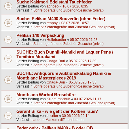
Suche Kakimori Edelstahl Tauchfeder
Letzter Beitrag von
agnoeo
«
10.07.2026 8:35
Verfasst in
Schreibgeräte und Zubehör-Gesuche (privat)
Suche: Pelikan M400 Souverän (ohne Feder)
Letzter Beitrag von
reaphy
«
08.07.2026 10:57
Verfasst in
Archiv: Schreibgeräte und Zubehör-Gesuche (privat)
Pelikan 140 Verpackung
Letzter Beitrag von
Hellebardier
«
05.07.2026 21:23
Verfasst in
Schreibgeräte und Zubehör-Gesuche (privat)
SUCHE: Buch Dunhill-Namiki and Laquer Pens /
Tomihiro Murakami
Letzter Beitrag von
Onaga-Dori
«
05.07.2026 17:39
Verfasst in
Schreibgeräte und Zubehör-Gesuche (privat)
SUCHE: Antiquorum Auktionskatalog Namiki &
Montblanc Masterpieces 2019
Letzter Beitrag von
Onaga-Dori
«
05.07.2026 17:35
Verfasst in
Schreibgeräte und Zubehör-Gesuche (privat)
Montblanc Warhol Broschüre
Letzter Beitrag von
Killerturnschuh
«
03.07.2026 11:17
Verfasst in
Archiv: Schreibgeräte und Zubehör-Gesuche (privat)
Garant Silka - wie geht der Kolben raus?
Letzter Beitrag von
escritor
«
30.06.2026 22:14
Verfasst in
andere Marken / different brands
Feder only - Pelikan M400 - B oder OB