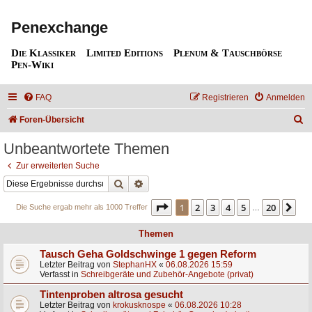
Penexchange
Die Klassiker
Limited Editions
Plenum & Tauschbörse
Pen-Wiki
FAQ
Registrieren
Anmelden
S
Foren-Übersicht
u
Unbeantwortete Themen
c
Zur erweiterten Suche
h
Suche
Erweiterte Suche
e
Seite
1
von
20
1
2
3
4
5
20
Nä
Die Suche ergab mehr als 1000 Treffer
…
Themen
Tausch Geha Goldschwinge 1 gegen Reform
Letzter Beitrag von
StephanHX
«
06.08.2026 15:59
Verfasst in
Schreibgeräte und Zubehör-Angebote (privat)
Tintenproben altrosa gesucht
Letzter Beitrag von
krokusknospe
«
06.08.2026 10:28