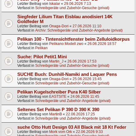
Letzter Beitrag von
Iskalar
«
29.06.2026 7:13
Verfasst in
Schreibgeräte und Zubehör-Gesuche (privat)
Siegfeder Lilium Titan Eisblau anodisiert 14K
Goldfeder M
Letzter Beitrag von
Onaga-Dori
«
27.06.2026 11:10
Verfasst in
Archiv: Schreibgeräte und Zubehör-Angebote (privat)
Pelikan 100 - Tintensichtfenster beim Zelluloidkorpus
Letzter Beitrag von
Pelikano Modell zwo
«
26.06.2026 18:57
Verfasst in
Pelikan
Suche: Pilot Petit1 Mini
Letzter Beitrag von
Martin_J
«
26.06.2026 17:53
Verfasst in
Schreibgeräte und Zubehör-Gesuche (privat)
SUCHE Buch: Dunhill-Namiki and Laquer Pens
Letzter Beitrag von
Onaga-Dori
«
25.06.2026 15:45
Verfasst in
Schreibgeräte und Zubehör-Gesuche (privat)
Pelikan Kugelschreiber Pura K40 Silber
Letzter Beitrag von
EASTSITE
«
24.06.2026 11:45
Verfasst in
Schreibgeräte und Zubehör-Angebote (privat)
Seltenes Set Pelikan P 390 D 390 K 390
Letzter Beitrag von
MartinB
«
22.06.2026 17:25
Verfasst in
Schreibgeräte und Zubehör-Angebote (privat)
suche Otto Hutt Design 03 All Black mit 18 Kt Feder
Letzter Beitrag von
Mork vom Ork
«
22.06.2026 9:33