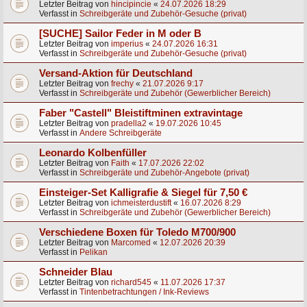
Letzter Beitrag von
hincipincie
«
24.07.2026 18:29
Verfasst in
Schreibgeräte und Zubehör-Gesuche (privat)
[SUCHE] Sailor Feder in M oder B
Letzter Beitrag von
imperius
«
24.07.2026 16:31
Verfasst in
Schreibgeräte und Zubehör-Gesuche (privat)
Versand-Aktion für Deutschland
Letzter Beitrag von
frechy
«
21.07.2026 9:17
Verfasst in
Schreibgeräte und Zubehör (Gewerblicher Bereich)
Faber "Castell" Bleistiftminen extravintage
Letzter Beitrag von
pradella2
«
19.07.2026 10:45
Verfasst in
Andere Schreibgeräte
Leonardo Kolbenfüller
Letzter Beitrag von
Faith
«
17.07.2026 22:02
Verfasst in
Schreibgeräte und Zubehör-Angebote (privat)
Einsteiger-Set Kalligrafie & Siegel für 7,50 €
Letzter Beitrag von
ichmeisterdustift
«
16.07.2026 8:29
Verfasst in
Schreibgeräte und Zubehör (Gewerblicher Bereich)
Verschiedene Boxen für Toledo M700/900
Letzter Beitrag von
Marcomed
«
12.07.2026 20:39
Verfasst in
Pelikan
Schneider Blau
Letzter Beitrag von
richard545
«
11.07.2026 17:37
Verfasst in
Tintenbetrachtungen / Ink-Reviews