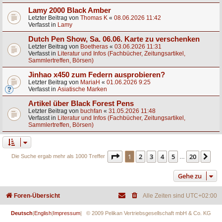
Lamy 2000 Black Amber
Letzter Beitrag von
Thomas K
«
08.06.2026 11:42
Verfasst in
Lamy
Dutch Pen Show, Sa. 06.06. Karte zu verschenken
Letzter Beitrag von
Boetheras
«
03.06.2026 11:31
Verfasst in
Literatur und Infos (Fachbücher, Zeitungsartikel,
Sammlertreffen, Börsen)
Jinhao x450 zum Federn ausprobieren?
Letzter Beitrag von
MariaH
«
01.06.2026 9:25
Verfasst in
Asiatische Marken
Artikel über Black Forest Pens
Letzter Beitrag von
buchfan
«
31.05.2026 11:48
Verfasst in
Literatur und Infos (Fachbücher, Zeitungsartikel,
Sammlertreffen, Börsen)
Seite
1
von
20
1
2
3
4
5
20
Nä
Die Suche ergab mehr als 1000 Treffer
…
Gehe zu
Foren-Übersicht
Alle Zeiten sind
UTC+02:00
Deutsch
|
English
|
Impressum
| © 2009 Pelikan Vertriebsgesellschaft mbH & Co. KG