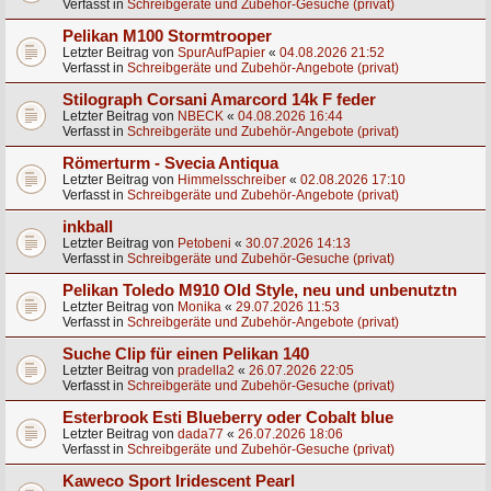
Verfasst in
Schreibgeräte und Zubehör-Gesuche (privat)
Pelikan M100 Stormtrooper
Letzter Beitrag von
SpurAufPapier
«
04.08.2026 21:52
Verfasst in
Schreibgeräte und Zubehör-Angebote (privat)
Stilograph Corsani Amarcord 14k F feder
Letzter Beitrag von
NBECK
«
04.08.2026 16:44
Verfasst in
Schreibgeräte und Zubehör-Angebote (privat)
Römerturm - Svecia Antiqua
Letzter Beitrag von
Himmelsschreiber
«
02.08.2026 17:10
Verfasst in
Schreibgeräte und Zubehör-Angebote (privat)
inkball
Letzter Beitrag von
Petobeni
«
30.07.2026 14:13
Verfasst in
Schreibgeräte und Zubehör-Gesuche (privat)
Pelikan Toledo M910 Old Style, neu und unbenutztn
Letzter Beitrag von
Monika
«
29.07.2026 11:53
Verfasst in
Schreibgeräte und Zubehör-Angebote (privat)
Suche Clip für einen Pelikan 140
Letzter Beitrag von
pradella2
«
26.07.2026 22:05
Verfasst in
Schreibgeräte und Zubehör-Gesuche (privat)
Esterbrook Esti Blueberry oder Cobalt blue
Letzter Beitrag von
dada77
«
26.07.2026 18:06
Verfasst in
Schreibgeräte und Zubehör-Gesuche (privat)
Kaweco Sport Iridescent Pearl