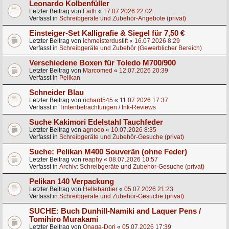
Leonardo Kolbenfüller
Letzter Beitrag von
Faith
«
17.07.2026 22:02
Verfasst in
Schreibgeräte und Zubehör-Angebote (privat)
Einsteiger-Set Kalligrafie & Siegel für 7,50 €
Letzter Beitrag von
ichmeisterdustift
«
16.07.2026 8:29
Verfasst in
Schreibgeräte und Zubehör (Gewerblicher Bereich)
Verschiedene Boxen für Toledo M700/900
Letzter Beitrag von
Marcomed
«
12.07.2026 20:39
Verfasst in
Pelikan
Schneider Blau
Letzter Beitrag von
richard545
«
11.07.2026 17:37
Verfasst in
Tintenbetrachtungen / Ink-Reviews
Suche Kakimori Edelstahl Tauchfeder
Letzter Beitrag von
agnoeo
«
10.07.2026 8:35
Verfasst in
Schreibgeräte und Zubehör-Gesuche (privat)
Suche: Pelikan M400 Souverän (ohne Feder)
Letzter Beitrag von
reaphy
«
08.07.2026 10:57
Verfasst in
Archiv: Schreibgeräte und Zubehör-Gesuche (privat)
Pelikan 140 Verpackung
Letzter Beitrag von
Hellebardier
«
05.07.2026 21:23
Verfasst in
Schreibgeräte und Zubehör-Gesuche (privat)
SUCHE: Buch Dunhill-Namiki and Laquer Pens /
Tomihiro Murakami
Letzter Beitrag von
Onaga-Dori
«
05.07.2026 17:39