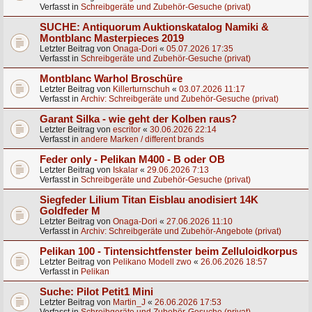
Verfasst in
Schreibgeräte und Zubehör-Gesuche (privat)
SUCHE: Antiquorum Auktionskatalog Namiki &
Montblanc Masterpieces 2019
Letzter Beitrag von
Onaga-Dori
«
05.07.2026 17:35
Verfasst in
Schreibgeräte und Zubehör-Gesuche (privat)
Montblanc Warhol Broschüre
Letzter Beitrag von
Killerturnschuh
«
03.07.2026 11:17
Verfasst in
Archiv: Schreibgeräte und Zubehör-Gesuche (privat)
Garant Silka - wie geht der Kolben raus?
Letzter Beitrag von
escritor
«
30.06.2026 22:14
Verfasst in
andere Marken / different brands
Feder only - Pelikan M400 - B oder OB
Letzter Beitrag von
Iskalar
«
29.06.2026 7:13
Verfasst in
Schreibgeräte und Zubehör-Gesuche (privat)
Siegfeder Lilium Titan Eisblau anodisiert 14K
Goldfeder M
Letzter Beitrag von
Onaga-Dori
«
27.06.2026 11:10
Verfasst in
Archiv: Schreibgeräte und Zubehör-Angebote (privat)
Pelikan 100 - Tintensichtfenster beim Zelluloidkorpus
Letzter Beitrag von
Pelikano Modell zwo
«
26.06.2026 18:57
Verfasst in
Pelikan
Suche: Pilot Petit1 Mini
Letzter Beitrag von
Martin_J
«
26.06.2026 17:53