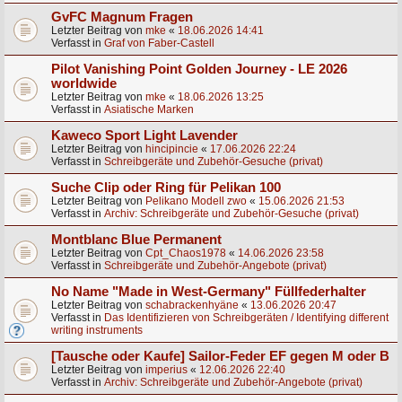
GvFC Magnum Fragen
Letzter Beitrag von
mke
«
18.06.2026 14:41
Verfasst in
Graf von Faber-Castell
Pilot Vanishing Point Golden Journey - LE 2026
worldwide
Letzter Beitrag von
mke
«
18.06.2026 13:25
Verfasst in
Asiatische Marken
Kaweco Sport Light Lavender
Letzter Beitrag von
hincipincie
«
17.06.2026 22:24
Verfasst in
Schreibgeräte und Zubehör-Gesuche (privat)
Suche Clip oder Ring für Pelikan 100
Letzter Beitrag von
Pelikano Modell zwo
«
15.06.2026 21:53
Verfasst in
Archiv: Schreibgeräte und Zubehör-Gesuche (privat)
Montblanc Blue Permanent
Letzter Beitrag von
Cpt_Chaos1978
«
14.06.2026 23:58
Verfasst in
Schreibgeräte und Zubehör-Angebote (privat)
No Name "Made in West-Germany" Füllfederhalter
Letzter Beitrag von
schabrackenhyäne
«
13.06.2026 20:47
Verfasst in
Das Identifizieren von Schreibgeräten / Identifying different
writing instruments
[Tausche oder Kaufe] Sailor-Feder EF gegen M oder B
Letzter Beitrag von
imperius
«
12.06.2026 22:40
Verfasst in
Archiv: Schreibgeräte und Zubehör-Angebote (privat)