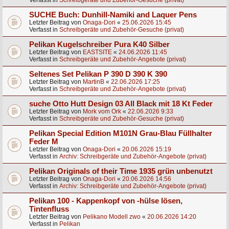
Verfasst in
Schreibgeräte und Zubehör-Gesuche (privat)
SUCHE Buch: Dunhill-Namiki and Laquer Pens
Letzter Beitrag von
Onaga-Dori
«
25.06.2026 15:45
Verfasst in
Schreibgeräte und Zubehör-Gesuche (privat)
Pelikan Kugelschreiber Pura K40 Silber
Letzter Beitrag von
EASTSITE
«
24.06.2026 11:45
Verfasst in
Schreibgeräte und Zubehör-Angebote (privat)
Seltenes Set Pelikan P 390 D 390 K 390
Letzter Beitrag von
MartinB
«
22.06.2026 17:25
Verfasst in
Schreibgeräte und Zubehör-Angebote (privat)
suche Otto Hutt Design 03 All Black mit 18 Kt Feder
Letzter Beitrag von
Mork vom Ork
«
22.06.2026 9:33
Verfasst in
Schreibgeräte und Zubehör-Gesuche (privat)
Pelikan Special Edition M101N Grau-Blau Füllhalter
Feder M
Letzter Beitrag von
Onaga-Dori
«
20.06.2026 15:19
Verfasst in
Archiv: Schreibgeräte und Zubehör-Angebote (privat)
Pelikan Originals of their Time 1935 grün unbenutzt
Letzter Beitrag von
Onaga-Dori
«
20.06.2026 14:56
Verfasst in
Archiv: Schreibgeräte und Zubehör-Angebote (privat)
Pelikan 100 - Kappenkopf von -hülse lösen,
Tintenfluss
Letzter Beitrag von
Pelikano Modell zwo
«
20.06.2026 14:20
Verfasst in
Pelikan