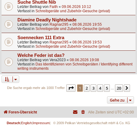
Suche Shuttle Nib
Letzter Beitrag von
Faith
«
09.06.2026 10:12
Verfasst in
Schreibgeräte und Zubehör-Gesuche (privat)
Diamine Deadly Nightshade
Letzter Beitrag von
Ragnar295
«
08.06.2026 19:55
Verfasst in
Schreibgeräte und Zubehör-Gesuche (privat)
Soennecken 111 Extra
Letzter Beitrag von
Ragnar295
«
08.06.2026 19:53
Verfasst in
Schreibgeräte und Zubehör-Gesuche (privat)
Welche Feder ist das?
Letzter Beitrag von
Vera2023
«
08.06.2026 19:08
Verfasst in
Das Identifizieren von Schreibgeräten / Identifying different
writing instruments
Seite
1
von
20
1
2
3
4
5
20
Nä
Die Suche ergab mehr als 1000 Treffer
…
Gehe zu
Foren-Übersicht
Alle Zeiten sind
UTC+02:00
Deutsch
|
English
|
Impressum
| © 2009 Pelikan Vertriebsgesellschaft mbH & Co. KG