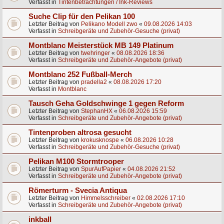
Verfasst in
Tintenbetrachtungen / Ink-Reviews
Suche Clip für den Pelikan 100
Letzter Beitrag von
Pelikano Modell zwo
«
09.08.2026 14:03
Verfasst in
Schreibgeräte und Zubehör-Gesuche (privat)
Montblanc Meisterstück MB 149 Platinum
Letzter Beitrag von
twehringer
«
08.08.2026 18:36
Verfasst in
Schreibgeräte und Zubehör-Angebote (privat)
Montblanc 252 Fußball-Merch
Letzter Beitrag von
pradella2
«
08.08.2026 17:20
Verfasst in
Montblanc
Tausch Geha Goldschwinge 1 gegen Reform
Letzter Beitrag von
StephanHX
«
06.08.2026 15:59
Verfasst in
Schreibgeräte und Zubehör-Angebote (privat)
Tintenproben altrosa gesucht
Letzter Beitrag von
krokusknospe
«
06.08.2026 10:28
Verfasst in
Schreibgeräte und Zubehör-Gesuche (privat)
Pelikan M100 Stormtrooper
Letzter Beitrag von
SpurAufPapier
«
04.08.2026 21:52
Verfasst in
Schreibgeräte und Zubehör-Angebote (privat)
Römerturm - Svecia Antiqua
Letzter Beitrag von
Himmelsschreiber
«
02.08.2026 17:10
Verfasst in
Schreibgeräte und Zubehör-Angebote (privat)
inkball