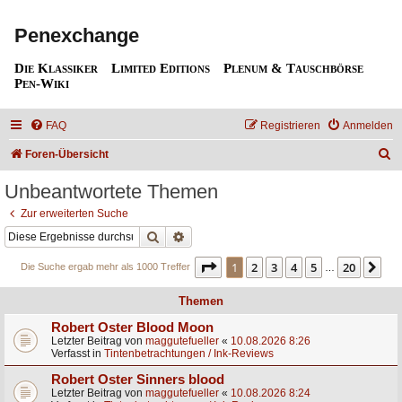
Penexchange
Die Klassiker
Limited Editions
Plenum & Tauschbörse
Pen-Wiki
FAQ
Registrieren
Anmelden
S
Foren-Übersicht
u
Unbeantwortete Themen
c
Zur erweiterten Suche
h
Suche
Erweiterte Suche
e
Seite
1
von
20
1
2
3
4
5
20
Nä
Die Suche ergab mehr als 1000 Treffer
…
Themen
Robert Oster Blood Moon
Letzter Beitrag von
maggutefueller
«
10.08.2026 8:26
Verfasst in
Tintenbetrachtungen / Ink-Reviews
Robert Oster Sinners blood
Letzter Beitrag von
maggutefueller
«
10.08.2026 8:24