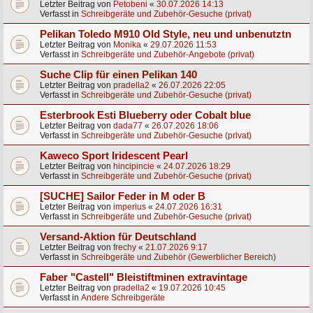
Letzter Beitrag von
Petobeni
«
30.07.2026 14:13
Verfasst in
Schreibgeräte und Zubehör-Gesuche (privat)
Pelikan Toledo M910 Old Style, neu und unbenutztn
Letzter Beitrag von
Monika
«
29.07.2026 11:53
Verfasst in
Schreibgeräte und Zubehör-Angebote (privat)
Suche Clip für einen Pelikan 140
Letzter Beitrag von
pradella2
«
26.07.2026 22:05
Verfasst in
Schreibgeräte und Zubehör-Gesuche (privat)
Esterbrook Esti Blueberry oder Cobalt blue
Letzter Beitrag von
dada77
«
26.07.2026 18:06
Verfasst in
Schreibgeräte und Zubehör-Gesuche (privat)
Kaweco Sport Iridescent Pearl
Letzter Beitrag von
hincipincie
«
24.07.2026 18:29
Verfasst in
Schreibgeräte und Zubehör-Gesuche (privat)
[SUCHE] Sailor Feder in M oder B
Letzter Beitrag von
imperius
«
24.07.2026 16:31
Verfasst in
Schreibgeräte und Zubehör-Gesuche (privat)
Versand-Aktion für Deutschland
Letzter Beitrag von
frechy
«
21.07.2026 9:17
Verfasst in
Schreibgeräte und Zubehör (Gewerblicher Bereich)
Faber "Castell" Bleistiftminen extravintage
Letzter Beitrag von
pradella2
«
19.07.2026 10:45
Verfasst in
Andere Schreibgeräte