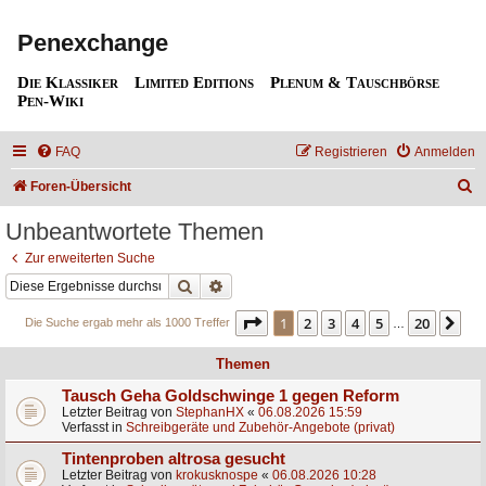
Penexchange
Die Klassiker
Limited Editions
Plenum & Tauschbörse
Pen-Wiki
FAQ
Registrieren
Anmelden
S
Foren-Übersicht
u
Unbeantwortete Themen
c
Zur erweiterten Suche
h
Suche
Erweiterte Suche
e
Seite
1
von
20
1
2
3
4
5
20
Nä
Die Suche ergab mehr als 1000 Treffer
…
Themen
Tausch Geha Goldschwinge 1 gegen Reform
Letzter Beitrag von
StephanHX
«
06.08.2026 15:59
Verfasst in
Schreibgeräte und Zubehör-Angebote (privat)
Tintenproben altrosa gesucht
Letzter Beitrag von
krokusknospe
«
06.08.2026 10:28