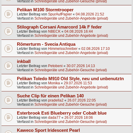
Verfasst in
Schreibgeräte und Zubehör-Gesuche (privat)
Pelikan M100 Stormtrooper
Letzter Beitrag von
SpurAufPapier
«
04.08.2026 21:52
Verfasst in
Schreibgeräte und Zubehör-Angebote (privat)
Stilograph Corsani Amarcord 14k F feder
Letzter Beitrag von
NBECK
«
04.08.2026 16:44
Verfasst in
Schreibgeräte und Zubehör-Angebote (privat)
Römerturm - Svecia Antiqua
Letzter Beitrag von
Himmelsschreiber
«
02.08.2026 17:10
Verfasst in
Schreibgeräte und Zubehör-Angebote (privat)
inkball
Letzter Beitrag von
Petobeni
«
30.07.2026 14:13
Verfasst in
Schreibgeräte und Zubehör-Gesuche (privat)
Pelikan Toledo M910 Old Style, neu und unbenutztn
Letzter Beitrag von
Monika
«
29.07.2026 11:53
Verfasst in
Schreibgeräte und Zubehör-Angebote (privat)
Suche Clip für einen Pelikan 140
Letzter Beitrag von
pradella2
«
26.07.2026 22:05
Verfasst in
Schreibgeräte und Zubehör-Gesuche (privat)
Esterbrook Esti Blueberry oder Cobalt blue
Letzter Beitrag von
dada77
«
26.07.2026 18:06
Verfasst in
Schreibgeräte und Zubehör-Gesuche (privat)
Kaweco Sport Iridescent Pearl