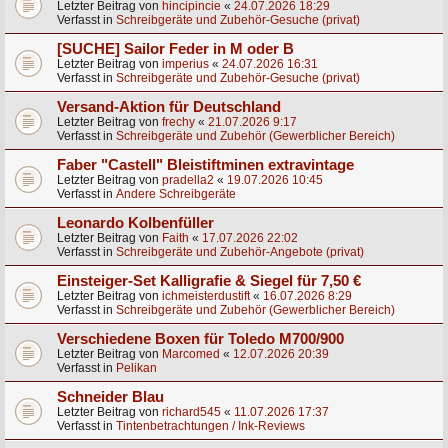
Letzter Beitrag von
hincipincie
«
24.07.2026 18:29
Verfasst in
Schreibgeräte und Zubehör-Gesuche (privat)
[SUCHE] Sailor Feder in M oder B
Letzter Beitrag von
imperius
«
24.07.2026 16:31
Verfasst in
Schreibgeräte und Zubehör-Gesuche (privat)
Versand-Aktion für Deutschland
Letzter Beitrag von
frechy
«
21.07.2026 9:17
Verfasst in
Schreibgeräte und Zubehör (Gewerblicher Bereich)
Faber "Castell" Bleistiftminen extravintage
Letzter Beitrag von
pradella2
«
19.07.2026 10:45
Verfasst in
Andere Schreibgeräte
Leonardo Kolbenfüller
Letzter Beitrag von
Faith
«
17.07.2026 22:02
Verfasst in
Schreibgeräte und Zubehör-Angebote (privat)
Einsteiger-Set Kalligrafie & Siegel für 7,50 €
Letzter Beitrag von
ichmeisterdustift
«
16.07.2026 8:29
Verfasst in
Schreibgeräte und Zubehör (Gewerblicher Bereich)
Verschiedene Boxen für Toledo M700/900
Letzter Beitrag von
Marcomed
«
12.07.2026 20:39
Verfasst in
Pelikan
Schneider Blau
Letzter Beitrag von
richard545
«
11.07.2026 17:37
Verfasst in
Tintenbetrachtungen / Ink-Reviews