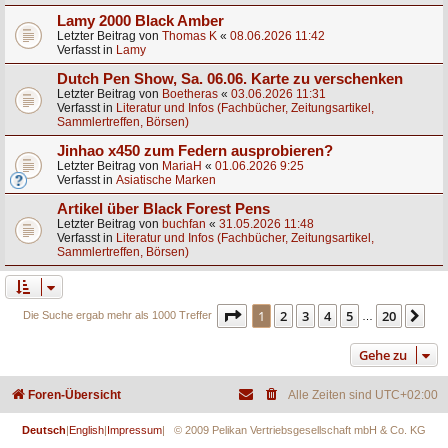
Lamy 2000 Black Amber
Letzter Beitrag von
Thomas K
«
08.06.2026 11:42
Verfasst in
Lamy
Dutch Pen Show, Sa. 06.06. Karte zu verschenken
Letzter Beitrag von
Boetheras
«
03.06.2026 11:31
Verfasst in
Literatur und Infos (Fachbücher, Zeitungsartikel,
Sammlertreffen, Börsen)
Jinhao x450 zum Federn ausprobieren?
Letzter Beitrag von
MariaH
«
01.06.2026 9:25
Verfasst in
Asiatische Marken
Artikel über Black Forest Pens
Letzter Beitrag von
buchfan
«
31.05.2026 11:48
Verfasst in
Literatur und Infos (Fachbücher, Zeitungsartikel,
Sammlertreffen, Börsen)
Seite
1
von
20
1
2
3
4
5
20
Nä
Die Suche ergab mehr als 1000 Treffer
…
Gehe zu
Foren-Übersicht
Alle Zeiten sind
UTC+02:00
Deutsch
|
English
|
Impressum
| © 2009 Pelikan Vertriebsgesellschaft mbH & Co. KG