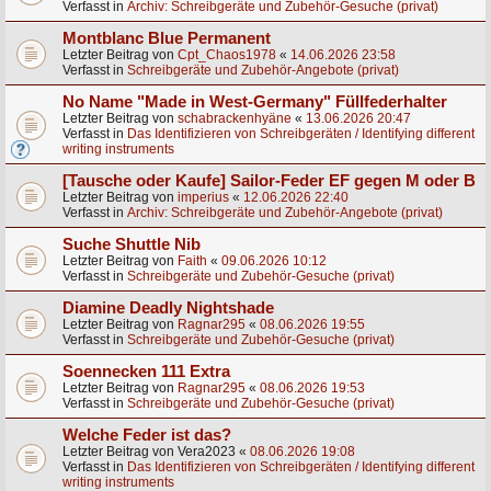
Verfasst in
Archiv: Schreibgeräte und Zubehör-Gesuche (privat)
Montblanc Blue Permanent
Letzter Beitrag von
Cpt_Chaos1978
«
14.06.2026 23:58
Verfasst in
Schreibgeräte und Zubehör-Angebote (privat)
No Name "Made in West-Germany" Füllfederhalter
Letzter Beitrag von
schabrackenhyäne
«
13.06.2026 20:47
Verfasst in
Das Identifizieren von Schreibgeräten / Identifying different
writing instruments
[Tausche oder Kaufe] Sailor-Feder EF gegen M oder B
Letzter Beitrag von
imperius
«
12.06.2026 22:40
Verfasst in
Archiv: Schreibgeräte und Zubehör-Angebote (privat)
Suche Shuttle Nib
Letzter Beitrag von
Faith
«
09.06.2026 10:12
Verfasst in
Schreibgeräte und Zubehör-Gesuche (privat)
Diamine Deadly Nightshade
Letzter Beitrag von
Ragnar295
«
08.06.2026 19:55
Verfasst in
Schreibgeräte und Zubehör-Gesuche (privat)
Soennecken 111 Extra
Letzter Beitrag von
Ragnar295
«
08.06.2026 19:53
Verfasst in
Schreibgeräte und Zubehör-Gesuche (privat)
Welche Feder ist das?
Letzter Beitrag von
Vera2023
«
08.06.2026 19:08
Verfasst in
Das Identifizieren von Schreibgeräten / Identifying different
writing instruments