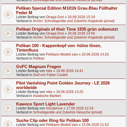
Verfasst in
Schreibgeräte und Zubehör-Gesuche (privat)
Pelikan Special Edition M101N Grau-Blau Füllhalter
Feder M
Letzter Beitrag von
Onaga-Dori
«
20.06.2026 15:19
Verfasst in
Archiv: Schreibgeräte und Zubehör-Angebote (privat)
Pelikan Originals of their Time 1935 grün unbenutzt
Letzter Beitrag von
Onaga-Dori
«
20.06.2026 14:56
Verfasst in
Archiv: Schreibgeräte und Zubehör-Angebote (privat)
Pelikan 100 - Kappenkopf von -hülse lösen,
Tintenfluss
Letzter Beitrag von
Pelikano Modell zwo
«
20.06.2026 14:20
Verfasst in
Pelikan
GvFC Magnum Fragen
Letzter Beitrag von
mke
«
18.06.2026 14:41
Verfasst in
Graf von Faber-Castell
Pilot Vanishing Point Golden Journey - LE 2026
worldwide
Letzter Beitrag von
mke
«
18.06.2026 13:25
Verfasst in
Asiatische Marken
Kaweco Sport Light Lavender
Letzter Beitrag von
hincipincie
«
17.06.2026 22:24
Verfasst in
Schreibgeräte und Zubehör-Gesuche (privat)
Suche Clip oder Ring für Pelikan 100
Letzter Beitrag von
Pelikano Modell zwo
«
15.06.2026 21:53