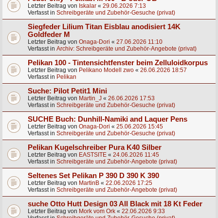
Letzter Beitrag von
Iskalar
«
29.06.2026 7:13
Verfasst in
Schreibgeräte und Zubehör-Gesuche (privat)
Siegfeder Lilium Titan Eisblau anodisiert 14K
Goldfeder M
Letzter Beitrag von
Onaga-Dori
«
27.06.2026 11:10
Verfasst in
Archiv: Schreibgeräte und Zubehör-Angebote (privat)
Pelikan 100 - Tintensichtfenster beim Zelluloidkorpus
Letzter Beitrag von
Pelikano Modell zwo
«
26.06.2026 18:57
Verfasst in
Pelikan
Suche: Pilot Petit1 Mini
Letzter Beitrag von
Martin_J
«
26.06.2026 17:53
Verfasst in
Schreibgeräte und Zubehör-Gesuche (privat)
SUCHE Buch: Dunhill-Namiki and Laquer Pens
Letzter Beitrag von
Onaga-Dori
«
25.06.2026 15:45
Verfasst in
Schreibgeräte und Zubehör-Gesuche (privat)
Pelikan Kugelschreiber Pura K40 Silber
Letzter Beitrag von
EASTSITE
«
24.06.2026 11:45
Verfasst in
Schreibgeräte und Zubehör-Angebote (privat)
Seltenes Set Pelikan P 390 D 390 K 390
Letzter Beitrag von
MartinB
«
22.06.2026 17:25
Verfasst in
Schreibgeräte und Zubehör-Angebote (privat)
suche Otto Hutt Design 03 All Black mit 18 Kt Feder
Letzter Beitrag von
Mork vom Ork
«
22.06.2026 9:33