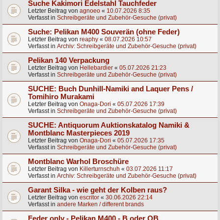
Suche Kakimori Edelstahl Tauchfeder
Letzter Beitrag von
agnoeo
«
10.07.2026 8:35
Verfasst in
Schreibgeräte und Zubehör-Gesuche (privat)
Suche: Pelikan M400 Souverän (ohne Feder)
Letzter Beitrag von
reaphy
«
08.07.2026 10:57
Verfasst in
Archiv: Schreibgeräte und Zubehör-Gesuche (privat)
Pelikan 140 Verpackung
Letzter Beitrag von
Hellebardier
«
05.07.2026 21:23
Verfasst in
Schreibgeräte und Zubehör-Gesuche (privat)
SUCHE: Buch Dunhill-Namiki and Laquer Pens /
Tomihiro Murakami
Letzter Beitrag von
Onaga-Dori
«
05.07.2026 17:39
Verfasst in
Schreibgeräte und Zubehör-Gesuche (privat)
SUCHE: Antiquorum Auktionskatalog Namiki &
Montblanc Masterpieces 2019
Letzter Beitrag von
Onaga-Dori
«
05.07.2026 17:35
Verfasst in
Schreibgeräte und Zubehör-Gesuche (privat)
Montblanc Warhol Broschüre
Letzter Beitrag von
Killerturnschuh
«
03.07.2026 11:17
Verfasst in
Archiv: Schreibgeräte und Zubehör-Gesuche (privat)
Garant Silka - wie geht der Kolben raus?
Letzter Beitrag von
escritor
«
30.06.2026 22:14
Verfasst in
andere Marken / different brands
Feder only - Pelikan M400 - B oder OB