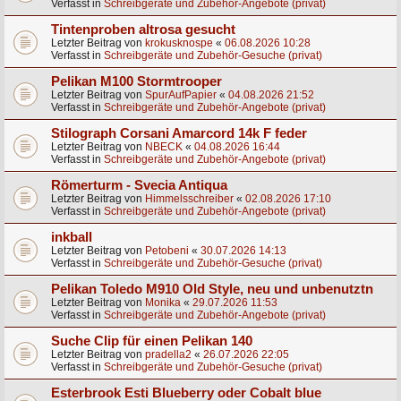
Verfasst in
Schreibgeräte und Zubehör-Angebote (privat)
Tintenproben altrosa gesucht
Letzter Beitrag von
krokusknospe
«
06.08.2026 10:28
Verfasst in
Schreibgeräte und Zubehör-Gesuche (privat)
Pelikan M100 Stormtrooper
Letzter Beitrag von
SpurAufPapier
«
04.08.2026 21:52
Verfasst in
Schreibgeräte und Zubehör-Angebote (privat)
Stilograph Corsani Amarcord 14k F feder
Letzter Beitrag von
NBECK
«
04.08.2026 16:44
Verfasst in
Schreibgeräte und Zubehör-Angebote (privat)
Römerturm - Svecia Antiqua
Letzter Beitrag von
Himmelsschreiber
«
02.08.2026 17:10
Verfasst in
Schreibgeräte und Zubehör-Angebote (privat)
inkball
Letzter Beitrag von
Petobeni
«
30.07.2026 14:13
Verfasst in
Schreibgeräte und Zubehör-Gesuche (privat)
Pelikan Toledo M910 Old Style, neu und unbenutztn
Letzter Beitrag von
Monika
«
29.07.2026 11:53
Verfasst in
Schreibgeräte und Zubehör-Angebote (privat)
Suche Clip für einen Pelikan 140
Letzter Beitrag von
pradella2
«
26.07.2026 22:05
Verfasst in
Schreibgeräte und Zubehör-Gesuche (privat)
Esterbrook Esti Blueberry oder Cobalt blue