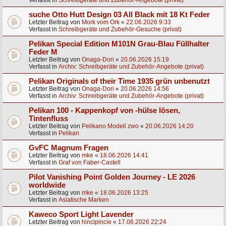
Verfasst in
Schreibgeräte und Zubehör-Angebote (privat)
suche Otto Hutt Design 03 All Black mit 18 Kt Feder
Letzter Beitrag von
Mork vom Ork
«
22.06.2026 9:33
Verfasst in
Schreibgeräte und Zubehör-Gesuche (privat)
Pelikan Special Edition M101N Grau-Blau Füllhalter
Feder M
Letzter Beitrag von
Onaga-Dori
«
20.06.2026 15:19
Verfasst in
Archiv: Schreibgeräte und Zubehör-Angebote (privat)
Pelikan Originals of their Time 1935 grün unbenutzt
Letzter Beitrag von
Onaga-Dori
«
20.06.2026 14:56
Verfasst in
Archiv: Schreibgeräte und Zubehör-Angebote (privat)
Pelikan 100 - Kappenkopf von -hülse lösen,
Tintenfluss
Letzter Beitrag von
Pelikano Modell zwo
«
20.06.2026 14:20
Verfasst in
Pelikan
GvFC Magnum Fragen
Letzter Beitrag von
mke
«
18.06.2026 14:41
Verfasst in
Graf von Faber-Castell
Pilot Vanishing Point Golden Journey - LE 2026
worldwide
Letzter Beitrag von
mke
«
18.06.2026 13:25
Verfasst in
Asiatische Marken
Kaweco Sport Light Lavender
Letzter Beitrag von
hincipincie
«
17.06.2026 22:24