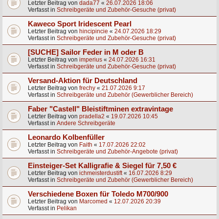
Letzter Beitrag von
dada77
«
26.07.2026 18:06
Verfasst in
Schreibgeräte und Zubehör-Gesuche (privat)
Kaweco Sport Iridescent Pearl
Letzter Beitrag von
hincipincie
«
24.07.2026 18:29
Verfasst in
Schreibgeräte und Zubehör-Gesuche (privat)
[SUCHE] Sailor Feder in M oder B
Letzter Beitrag von
imperius
«
24.07.2026 16:31
Verfasst in
Schreibgeräte und Zubehör-Gesuche (privat)
Versand-Aktion für Deutschland
Letzter Beitrag von
frechy
«
21.07.2026 9:17
Verfasst in
Schreibgeräte und Zubehör (Gewerblicher Bereich)
Faber "Castell" Bleistiftminen extravintage
Letzter Beitrag von
pradella2
«
19.07.2026 10:45
Verfasst in
Andere Schreibgeräte
Leonardo Kolbenfüller
Letzter Beitrag von
Faith
«
17.07.2026 22:02
Verfasst in
Schreibgeräte und Zubehör-Angebote (privat)
Einsteiger-Set Kalligrafie & Siegel für 7,50 €
Letzter Beitrag von
ichmeisterdustift
«
16.07.2026 8:29
Verfasst in
Schreibgeräte und Zubehör (Gewerblicher Bereich)
Verschiedene Boxen für Toledo M700/900
Letzter Beitrag von
Marcomed
«
12.07.2026 20:39
Verfasst in
Pelikan