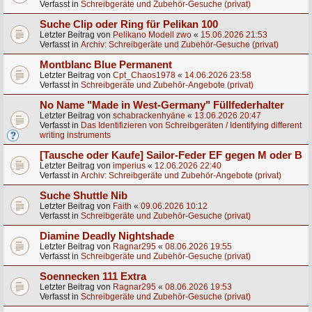
Verfasst in
Schreibgeräte und Zubehör-Gesuche (privat)
Suche Clip oder Ring für Pelikan 100
Letzter Beitrag von
Pelikano Modell zwo
«
15.06.2026 21:53
Verfasst in
Archiv: Schreibgeräte und Zubehör-Gesuche (privat)
Montblanc Blue Permanent
Letzter Beitrag von
Cpt_Chaos1978
«
14.06.2026 23:58
Verfasst in
Schreibgeräte und Zubehör-Angebote (privat)
No Name "Made in West-Germany" Füllfederhalter
Letzter Beitrag von
schabrackenhyäne
«
13.06.2026 20:47
Verfasst in
Das Identifizieren von Schreibgeräten / Identifying different
writing instruments
[Tausche oder Kaufe] Sailor-Feder EF gegen M oder B
Letzter Beitrag von
imperius
«
12.06.2026 22:40
Verfasst in
Archiv: Schreibgeräte und Zubehör-Angebote (privat)
Suche Shuttle Nib
Letzter Beitrag von
Faith
«
09.06.2026 10:12
Verfasst in
Schreibgeräte und Zubehör-Gesuche (privat)
Diamine Deadly Nightshade
Letzter Beitrag von
Ragnar295
«
08.06.2026 19:55
Verfasst in
Schreibgeräte und Zubehör-Gesuche (privat)
Soennecken 111 Extra
Letzter Beitrag von
Ragnar295
«
08.06.2026 19:53
Verfasst in
Schreibgeräte und Zubehör-Gesuche (privat)