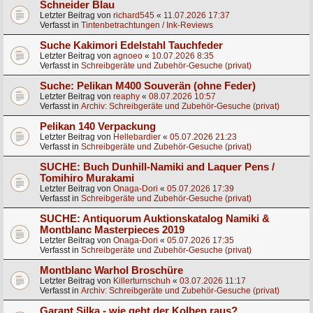
Schneider Blau
Letzter Beitrag von
richard545
«
11.07.2026 17:37
Verfasst in
Tintenbetrachtungen / Ink-Reviews
Suche Kakimori Edelstahl Tauchfeder
Letzter Beitrag von
agnoeo
«
10.07.2026 8:35
Verfasst in
Schreibgeräte und Zubehör-Gesuche (privat)
Suche: Pelikan M400 Souverän (ohne Feder)
Letzter Beitrag von
reaphy
«
08.07.2026 10:57
Verfasst in
Archiv: Schreibgeräte und Zubehör-Gesuche (privat)
Pelikan 140 Verpackung
Letzter Beitrag von
Hellebardier
«
05.07.2026 21:23
Verfasst in
Schreibgeräte und Zubehör-Gesuche (privat)
SUCHE: Buch Dunhill-Namiki and Laquer Pens /
Tomihiro Murakami
Letzter Beitrag von
Onaga-Dori
«
05.07.2026 17:39
Verfasst in
Schreibgeräte und Zubehör-Gesuche (privat)
SUCHE: Antiquorum Auktionskatalog Namiki &
Montblanc Masterpieces 2019
Letzter Beitrag von
Onaga-Dori
«
05.07.2026 17:35
Verfasst in
Schreibgeräte und Zubehör-Gesuche (privat)
Montblanc Warhol Broschüre
Letzter Beitrag von
Killerturnschuh
«
03.07.2026 11:17
Verfasst in
Archiv: Schreibgeräte und Zubehör-Gesuche (privat)
Garant Silka - wie geht der Kolben raus?