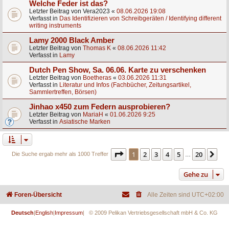
Welche Feder ist das?
Letzter Beitrag von
Vera2023
«
08.06.2026 19:08
Verfasst in
Das Identifizieren von Schreibgeräten / Identifying different
writing instruments
Lamy 2000 Black Amber
Letzter Beitrag von
Thomas K
«
08.06.2026 11:42
Verfasst in
Lamy
Dutch Pen Show, Sa. 06.06. Karte zu verschenken
Letzter Beitrag von
Boetheras
«
03.06.2026 11:31
Verfasst in
Literatur und Infos (Fachbücher, Zeitungsartikel,
Sammlertreffen, Börsen)
Jinhao x450 zum Federn ausprobieren?
Letzter Beitrag von
MariaH
«
01.06.2026 9:25
Verfasst in
Asiatische Marken
Seite
1
von
20
1
2
3
4
5
20
Nä
Die Suche ergab mehr als 1000 Treffer
…
Gehe zu
Foren-Übersicht
Alle Zeiten sind
UTC+02:00
Deutsch
|
English
|
Impressum
| © 2009 Pelikan Vertriebsgesellschaft mbH & Co. KG