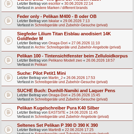
Letzter Beitrag von
escritor
«
30.06.2026 22:14
Verfasst in
andere Marken / different brands
Feder only - Pelikan M400 - B oder OB
Letzter Beitrag von
Iskalar
«
29.06.2026 7:13
Verfasst in
Schreibgeräte und Zubehör-Gesuche (privat)
Siegfeder Lilium Titan Eisblau anodisiert 14K
Goldfeder M
Letzter Beitrag von
Onaga-Dori
«
27.06.2026 11:10
Verfasst in
Archiv: Schreibgeräte und Zubehör-Angebote (privat)
Pelikan 100 - Tintensichtfenster beim Zelluloidkorpus
Letzter Beitrag von
Pelikano Modell zwo
«
26.06.2026 18:57
Verfasst in
Pelikan
Suche: Pilot Petit1 Mini
Letzter Beitrag von
Martin_J
«
26.06.2026 17:53
Verfasst in
Schreibgeräte und Zubehör-Gesuche (privat)
SUCHE Buch: Dunhill-Namiki and Laquer Pens
Letzter Beitrag von
Onaga-Dori
«
25.06.2026 15:45
Verfasst in
Schreibgeräte und Zubehör-Gesuche (privat)
Pelikan Kugelschreiber Pura K40 Silber
Letzter Beitrag von
EASTSITE
«
24.06.2026 11:45
Verfasst in
Schreibgeräte und Zubehör-Angebote (privat)
Seltenes Set Pelikan P 390 D 390 K 390
Letzter Beitrag von
MartinB
«
22.06.2026 17:25