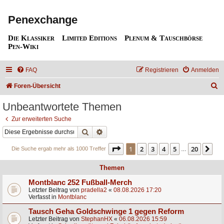
Penexchange
Die Klassiker
Limited Editions
Plenum & Tauschbörse
Pen-Wiki
FAQ
Registrieren
Anmelden
S
Foren-Übersicht
u
Unbeantwortete Themen
c
Zur erweiterten Suche
h
Suche
Erweiterte Suche
e
Seite
1
von
20
1
2
3
4
5
20
Nä
Die Suche ergab mehr als 1000 Treffer
…
Themen
Montblanc 252 Fußball-Merch
Letzter Beitrag von
pradella2
«
08.08.2026 17:20
Verfasst in
Montblanc
Tausch Geha Goldschwinge 1 gegen Reform
Letzter Beitrag von
StephanHX
«
06.08.2026 15:59