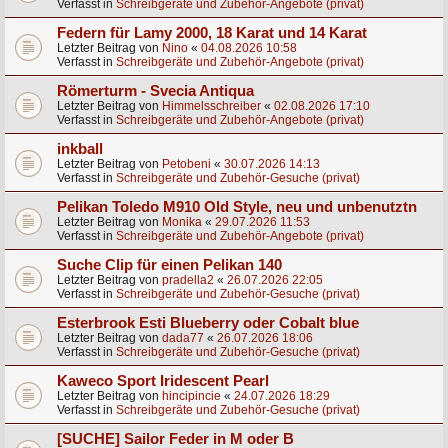
Verfasst in
Schreibgeräte und Zubehör-Angebote (privat)
Federn für Lamy 2000, 18 Karat und 14 Karat
Letzter Beitrag von
Nino
«
04.08.2026 10:58
Verfasst in
Schreibgeräte und Zubehör-Angebote (privat)
Römerturm - Svecia Antiqua
Letzter Beitrag von
Himmelsschreiber
«
02.08.2026 17:10
Verfasst in
Schreibgeräte und Zubehör-Angebote (privat)
inkball
Letzter Beitrag von
Petobeni
«
30.07.2026 14:13
Verfasst in
Schreibgeräte und Zubehör-Gesuche (privat)
Pelikan Toledo M910 Old Style, neu und unbenutztn
Letzter Beitrag von
Monika
«
29.07.2026 11:53
Verfasst in
Schreibgeräte und Zubehör-Angebote (privat)
Suche Clip für einen Pelikan 140
Letzter Beitrag von
pradella2
«
26.07.2026 22:05
Verfasst in
Schreibgeräte und Zubehör-Gesuche (privat)
Esterbrook Esti Blueberry oder Cobalt blue
Letzter Beitrag von
dada77
«
26.07.2026 18:06
Verfasst in
Schreibgeräte und Zubehör-Gesuche (privat)
Kaweco Sport Iridescent Pearl
Letzter Beitrag von
hincipincie
«
24.07.2026 18:29
Verfasst in
Schreibgeräte und Zubehör-Gesuche (privat)
[SUCHE] Sailor Feder in M oder B