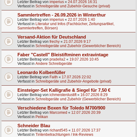
Letzter Beitrag von
imperius
«
24.07.2026 16:31
Verfasst in
Schreibgeräte und Zubehör-Gesuche (privat)
Sammlertreffen - 26.09.2026 in Winterthur
Letzter Beitrag von
imperius
«
22.07.2026 1:40
Verfasst in
Literatur und Infos (Fachbücher, Zeitungsartikel,
Sammlertreffen, Börsen)
Versand-Aktion für Deutschland
Letzter Beitrag von
frechy
«
21.07.2026 9:17
Verfasst in
Schreibgeräte und Zubehör (Gewerblicher Bereich)
Faber "Castell" Bleistiftminen extravintage
Letzter Beitrag von
pradella2
«
19.07.2026 10:45
Verfasst in
Andere Schreibgeräte
Leonardo Kolbenfüller
Letzter Beitrag von
Faith
«
17.07.2026 22:02
Verfasst in
Schreibgeräte und Zubehör-Angebote (privat)
Einsteiger-Set Kalligrafie & Siegel für 7,50 €
Letzter Beitrag von
ichmeisterdustift
«
16.07.2026 8:29
Verfasst in
Schreibgeräte und Zubehör (Gewerblicher Bereich)
Verschiedene Boxen für Toledo M700/900
Letzter Beitrag von
Marcomed
«
12.07.2026 20:39
Verfasst in
Pelikan
Schneider Blau
Letzter Beitrag von
richard545
«
11.07.2026 17:37
Verfasst in
Tintenbetrachtungen / Ink-Reviews