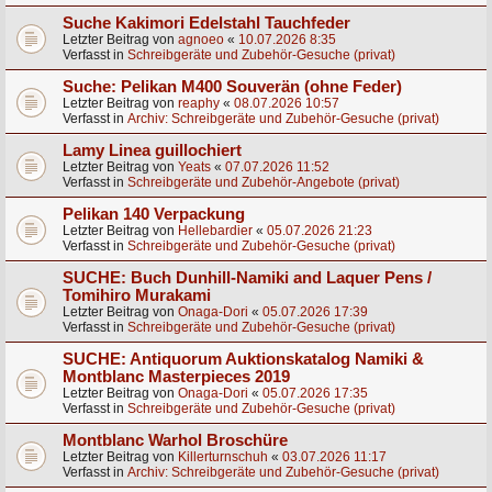
Suche Kakimori Edelstahl Tauchfeder
Letzter Beitrag von
agnoeo
«
10.07.2026 8:35
Verfasst in
Schreibgeräte und Zubehör-Gesuche (privat)
Suche: Pelikan M400 Souverän (ohne Feder)
Letzter Beitrag von
reaphy
«
08.07.2026 10:57
Verfasst in
Archiv: Schreibgeräte und Zubehör-Gesuche (privat)
Lamy Linea guillochiert
Letzter Beitrag von
Yeats
«
07.07.2026 11:52
Verfasst in
Schreibgeräte und Zubehör-Angebote (privat)
Pelikan 140 Verpackung
Letzter Beitrag von
Hellebardier
«
05.07.2026 21:23
Verfasst in
Schreibgeräte und Zubehör-Gesuche (privat)
SUCHE: Buch Dunhill-Namiki and Laquer Pens /
Tomihiro Murakami
Letzter Beitrag von
Onaga-Dori
«
05.07.2026 17:39
Verfasst in
Schreibgeräte und Zubehör-Gesuche (privat)
SUCHE: Antiquorum Auktionskatalog Namiki &
Montblanc Masterpieces 2019
Letzter Beitrag von
Onaga-Dori
«
05.07.2026 17:35
Verfasst in
Schreibgeräte und Zubehör-Gesuche (privat)
Montblanc Warhol Broschüre
Letzter Beitrag von
Killerturnschuh
«
03.07.2026 11:17
Verfasst in
Archiv: Schreibgeräte und Zubehör-Gesuche (privat)