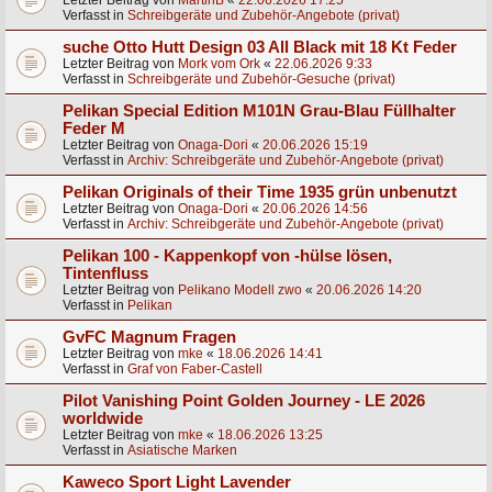
Letzter Beitrag von
MartinB
«
22.06.2026 17:25
Verfasst in
Schreibgeräte und Zubehör-Angebote (privat)
suche Otto Hutt Design 03 All Black mit 18 Kt Feder
Letzter Beitrag von
Mork vom Ork
«
22.06.2026 9:33
Verfasst in
Schreibgeräte und Zubehör-Gesuche (privat)
Pelikan Special Edition M101N Grau-Blau Füllhalter
Feder M
Letzter Beitrag von
Onaga-Dori
«
20.06.2026 15:19
Verfasst in
Archiv: Schreibgeräte und Zubehör-Angebote (privat)
Pelikan Originals of their Time 1935 grün unbenutzt
Letzter Beitrag von
Onaga-Dori
«
20.06.2026 14:56
Verfasst in
Archiv: Schreibgeräte und Zubehör-Angebote (privat)
Pelikan 100 - Kappenkopf von -hülse lösen,
Tintenfluss
Letzter Beitrag von
Pelikano Modell zwo
«
20.06.2026 14:20
Verfasst in
Pelikan
GvFC Magnum Fragen
Letzter Beitrag von
mke
«
18.06.2026 14:41
Verfasst in
Graf von Faber-Castell
Pilot Vanishing Point Golden Journey - LE 2026
worldwide
Letzter Beitrag von
mke
«
18.06.2026 13:25
Verfasst in
Asiatische Marken
Kaweco Sport Light Lavender