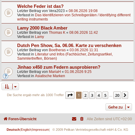
Welche Feder ist das?
Letzter Beitrag von
Vera2023
«
08.06.2026 19:08
Verfasst in
Das Identifizieren von Schreibgeräten / Identifying different
writing instruments
Lamy 2000 Black Amber
Letzter Beitrag von
Thomas K
«
08.06.2026 11:42
Verfasst in
Lamy
Dutch Pen Show, Sa. 06.06. Karte zu verschenken
Letzter Beitrag von
Boetheras
«
03.06.2026 11:31
Verfasst in
Literatur und Infos (Fachbücher, Zeitungsartikel,
Sammlertreffen, Börsen)
Jinhao x450 zum Federn ausprobieren?
Letzter Beitrag von
MariaH
«
01.06.2026 9:25
Verfasst in
Asiatische Marken
Seite
1
von
20
1
2
3
4
5
20
Nä
Die Suche ergab mehr als 1000 Treffer
…
Gehe zu
Foren-Übersicht
Alle Zeiten sind
UTC+02:00
Deutsch
|
English
|
Impressum
| © 2009 Pelikan Vertriebsgesellschaft mbH & Co. KG