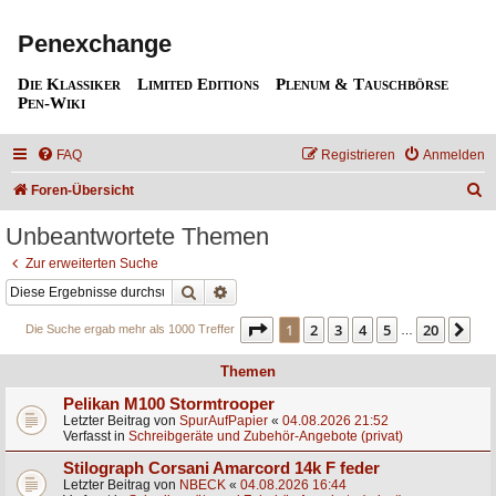
Penexchange
Die Klassiker
Limited Editions
Plenum & Tauschbörse
Pen-Wiki
FAQ
Registrieren
Anmelden
S
Foren-Übersicht
u
Unbeantwortete Themen
c
Zur erweiterten Suche
h
Suche
Erweiterte Suche
e
Seite
1
von
20
1
2
3
4
5
20
Nä
Die Suche ergab mehr als 1000 Treffer
…
Themen
Pelikan M100 Stormtrooper
Letzter Beitrag von
SpurAufPapier
«
04.08.2026 21:52
Verfasst in
Schreibgeräte und Zubehör-Angebote (privat)
Stilograph Corsani Amarcord 14k F feder
Letzter Beitrag von
NBECK
«
04.08.2026 16:44