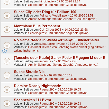
Letzter Beitrag von
hincipincie
«
17.06.2026 22:24
Verfasst in
Schreibgeräte und Zubehör-Gesuche (privat)
Suche Clip oder Ring für Pelikan 100
Letzter Beitrag von
Pelikano Modell zwo
«
15.06.2026 21:53
Verfasst in
Archiv: Schreibgeräte und Zubehör-Gesuche (privat)
Montblanc Blue Permanent
Letzter Beitrag von
Cpt_Chaos1978
«
14.06.2026 23:58
Verfasst in
Schreibgeräte und Zubehör-Angebote (privat)
No Name "Made in West-Germany" Füllfederhalter
Letzter Beitrag von
schabrackenhyäne
«
13.06.2026 20:47
Verfasst in
Das Identifizieren von Schreibgeräten / Identifying different
writing instruments
[Tausche oder Kaufe] Sailor-Feder EF gegen M oder B
Letzter Beitrag von
imperius
«
12.06.2026 22:40
Verfasst in
Archiv: Schreibgeräte und Zubehör-Angebote (privat)
Suche Shuttle Nib
Letzter Beitrag von
Faith
«
09.06.2026 10:12
Verfasst in
Schreibgeräte und Zubehör-Gesuche (privat)
Diamine Deadly Nightshade
Letzter Beitrag von
Ragnar295
«
08.06.2026 19:55
Verfasst in
Schreibgeräte und Zubehör-Gesuche (privat)
Soennecken 111 Extra
Letzter Beitrag von
Ragnar295
«
08.06.2026 19:53
Verfasst in
Schreibgeräte und Zubehör-Gesuche (privat)