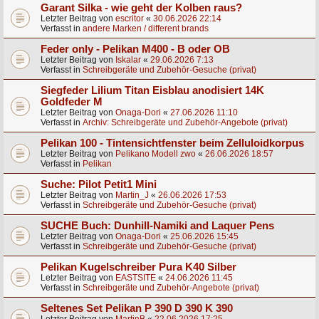
Garant Silka - wie geht der Kolben raus?
Letzter Beitrag von
escritor
«
30.06.2026 22:14
Verfasst in
andere Marken / different brands
Feder only - Pelikan M400 - B oder OB
Letzter Beitrag von
Iskalar
«
29.06.2026 7:13
Verfasst in
Schreibgeräte und Zubehör-Gesuche (privat)
Siegfeder Lilium Titan Eisblau anodisiert 14K
Goldfeder M
Letzter Beitrag von
Onaga-Dori
«
27.06.2026 11:10
Verfasst in
Archiv: Schreibgeräte und Zubehör-Angebote (privat)
Pelikan 100 - Tintensichtfenster beim Zelluloidkorpus
Letzter Beitrag von
Pelikano Modell zwo
«
26.06.2026 18:57
Verfasst in
Pelikan
Suche: Pilot Petit1 Mini
Letzter Beitrag von
Martin_J
«
26.06.2026 17:53
Verfasst in
Schreibgeräte und Zubehör-Gesuche (privat)
SUCHE Buch: Dunhill-Namiki and Laquer Pens
Letzter Beitrag von
Onaga-Dori
«
25.06.2026 15:45
Verfasst in
Schreibgeräte und Zubehör-Gesuche (privat)
Pelikan Kugelschreiber Pura K40 Silber
Letzter Beitrag von
EASTSITE
«
24.06.2026 11:45
Verfasst in
Schreibgeräte und Zubehör-Angebote (privat)
Seltenes Set Pelikan P 390 D 390 K 390