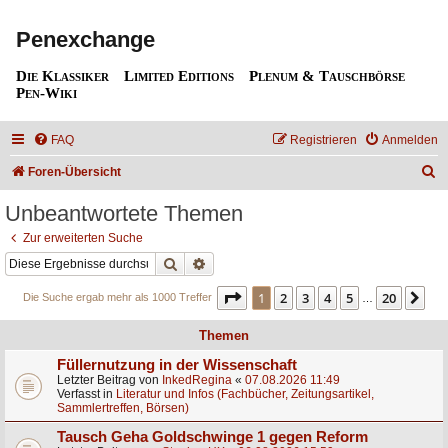
Penexchange
Die Klassiker
Limited Editions
Plenum & Tauschbörse
Pen-Wiki
FAQ
Registrieren
Anmelden
S
Foren-Übersicht
u
Unbeantwortete Themen
c
Zur erweiterten Suche
h
Suche
Erweiterte Suche
e
Seite
1
von
20
1
2
3
4
5
20
Nä
Die Suche ergab mehr als 1000 Treffer
…
Themen
Füllernutzung in der Wissenschaft
Letzter Beitrag von
InkedRegina
«
07.08.2026 11:49
Verfasst in
Literatur und Infos (Fachbücher, Zeitungsartikel,
Sammlertreffen, Börsen)
Tausch Geha Goldschwinge 1 gegen Reform