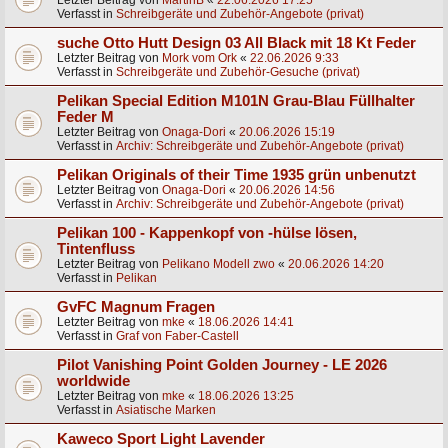
Letzter Beitrag von
MartinB
«
22.06.2026 17:25
Verfasst in
Schreibgeräte und Zubehör-Angebote (privat)
suche Otto Hutt Design 03 All Black mit 18 Kt Feder
Letzter Beitrag von
Mork vom Ork
«
22.06.2026 9:33
Verfasst in
Schreibgeräte und Zubehör-Gesuche (privat)
Pelikan Special Edition M101N Grau-Blau Füllhalter
Feder M
Letzter Beitrag von
Onaga-Dori
«
20.06.2026 15:19
Verfasst in
Archiv: Schreibgeräte und Zubehör-Angebote (privat)
Pelikan Originals of their Time 1935 grün unbenutzt
Letzter Beitrag von
Onaga-Dori
«
20.06.2026 14:56
Verfasst in
Archiv: Schreibgeräte und Zubehör-Angebote (privat)
Pelikan 100 - Kappenkopf von -hülse lösen,
Tintenfluss
Letzter Beitrag von
Pelikano Modell zwo
«
20.06.2026 14:20
Verfasst in
Pelikan
GvFC Magnum Fragen
Letzter Beitrag von
mke
«
18.06.2026 14:41
Verfasst in
Graf von Faber-Castell
Pilot Vanishing Point Golden Journey - LE 2026
worldwide
Letzter Beitrag von
mke
«
18.06.2026 13:25
Verfasst in
Asiatische Marken
Kaweco Sport Light Lavender