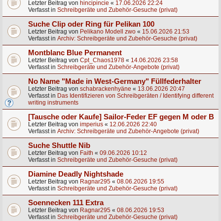
Letzter Beitrag von
hincipincie
«
17.06.2026 22:24
Verfasst in
Schreibgeräte und Zubehör-Gesuche (privat)
Suche Clip oder Ring für Pelikan 100
Letzter Beitrag von
Pelikano Modell zwo
«
15.06.2026 21:53
Verfasst in
Archiv: Schreibgeräte und Zubehör-Gesuche (privat)
Montblanc Blue Permanent
Letzter Beitrag von
Cpt_Chaos1978
«
14.06.2026 23:58
Verfasst in
Schreibgeräte und Zubehör-Angebote (privat)
No Name "Made in West-Germany" Füllfederhalter
Letzter Beitrag von
schabrackenhyäne
«
13.06.2026 20:47
Verfasst in
Das Identifizieren von Schreibgeräten / Identifying different
writing instruments
[Tausche oder Kaufe] Sailor-Feder EF gegen M oder B
Letzter Beitrag von
imperius
«
12.06.2026 22:40
Verfasst in
Archiv: Schreibgeräte und Zubehör-Angebote (privat)
Suche Shuttle Nib
Letzter Beitrag von
Faith
«
09.06.2026 10:12
Verfasst in
Schreibgeräte und Zubehör-Gesuche (privat)
Diamine Deadly Nightshade
Letzter Beitrag von
Ragnar295
«
08.06.2026 19:55
Verfasst in
Schreibgeräte und Zubehör-Gesuche (privat)
Soennecken 111 Extra
Letzter Beitrag von
Ragnar295
«
08.06.2026 19:53
Verfasst in
Schreibgeräte und Zubehör-Gesuche (privat)