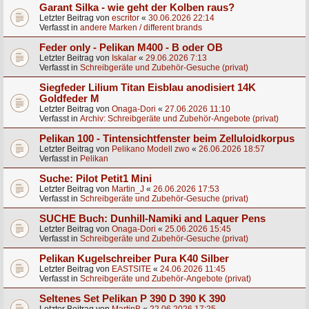
Garant Silka - wie geht der Kolben raus?
Letzter Beitrag von
escritor
«
30.06.2026 22:14
Verfasst in
andere Marken / different brands
Feder only - Pelikan M400 - B oder OB
Letzter Beitrag von
Iskalar
«
29.06.2026 7:13
Verfasst in
Schreibgeräte und Zubehör-Gesuche (privat)
Siegfeder Lilium Titan Eisblau anodisiert 14K
Goldfeder M
Letzter Beitrag von
Onaga-Dori
«
27.06.2026 11:10
Verfasst in
Archiv: Schreibgeräte und Zubehör-Angebote (privat)
Pelikan 100 - Tintensichtfenster beim Zelluloidkorpus
Letzter Beitrag von
Pelikano Modell zwo
«
26.06.2026 18:57
Verfasst in
Pelikan
Suche: Pilot Petit1 Mini
Letzter Beitrag von
Martin_J
«
26.06.2026 17:53
Verfasst in
Schreibgeräte und Zubehör-Gesuche (privat)
SUCHE Buch: Dunhill-Namiki and Laquer Pens
Letzter Beitrag von
Onaga-Dori
«
25.06.2026 15:45
Verfasst in
Schreibgeräte und Zubehör-Gesuche (privat)
Pelikan Kugelschreiber Pura K40 Silber
Letzter Beitrag von
EASTSITE
«
24.06.2026 11:45
Verfasst in
Schreibgeräte und Zubehör-Angebote (privat)
Seltenes Set Pelikan P 390 D 390 K 390