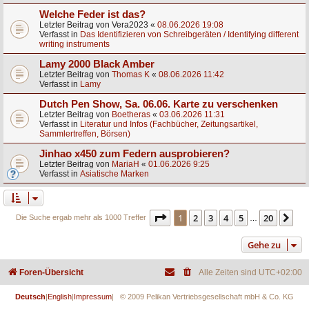
Welche Feder ist das?
Letzter Beitrag von
Vera2023
«
08.06.2026 19:08
Verfasst in
Das Identifizieren von Schreibgeräten / Identifying different
writing instruments
Lamy 2000 Black Amber
Letzter Beitrag von
Thomas K
«
08.06.2026 11:42
Verfasst in
Lamy
Dutch Pen Show, Sa. 06.06. Karte zu verschenken
Letzter Beitrag von
Boetheras
«
03.06.2026 11:31
Verfasst in
Literatur und Infos (Fachbücher, Zeitungsartikel,
Sammlertreffen, Börsen)
Jinhao x450 zum Federn ausprobieren?
Letzter Beitrag von
MariaH
«
01.06.2026 9:25
Verfasst in
Asiatische Marken
Seite
1
von
20
1
2
3
4
5
20
Nä
Die Suche ergab mehr als 1000 Treffer
…
Gehe zu
Foren-Übersicht
Alle Zeiten sind
UTC+02:00
Deutsch
|
English
|
Impressum
| © 2009 Pelikan Vertriebsgesellschaft mbH & Co. KG