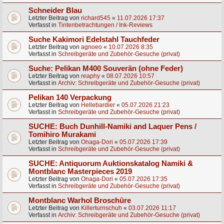
Schneider Blau
Letzter Beitrag von
richard545
«
11.07.2026 17:37
Verfasst in
Tintenbetrachtungen / Ink-Reviews
Suche Kakimori Edelstahl Tauchfeder
Letzter Beitrag von
agnoeo
«
10.07.2026 8:35
Verfasst in
Schreibgeräte und Zubehör-Gesuche (privat)
Suche: Pelikan M400 Souverän (ohne Feder)
Letzter Beitrag von
reaphy
«
08.07.2026 10:57
Verfasst in
Archiv: Schreibgeräte und Zubehör-Gesuche (privat)
Pelikan 140 Verpackung
Letzter Beitrag von
Hellebardier
«
05.07.2026 21:23
Verfasst in
Schreibgeräte und Zubehör-Gesuche (privat)
SUCHE: Buch Dunhill-Namiki and Laquer Pens /
Tomihiro Murakami
Letzter Beitrag von
Onaga-Dori
«
05.07.2026 17:39
Verfasst in
Schreibgeräte und Zubehör-Gesuche (privat)
SUCHE: Antiquorum Auktionskatalog Namiki &
Montblanc Masterpieces 2019
Letzter Beitrag von
Onaga-Dori
«
05.07.2026 17:35
Verfasst in
Schreibgeräte und Zubehör-Gesuche (privat)
Montblanc Warhol Broschüre
Letzter Beitrag von
Killerturnschuh
«
03.07.2026 11:17
Verfasst in
Archiv: Schreibgeräte und Zubehör-Gesuche (privat)