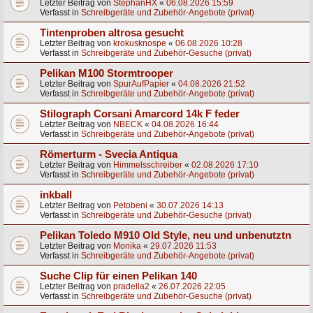
Letzter Beitrag von
StephanHX
«
06.08.2026 15:59
Verfasst in
Schreibgeräte und Zubehör-Angebote (privat)
Tintenproben altrosa gesucht
Letzter Beitrag von
krokusknospe
«
06.08.2026 10:28
Verfasst in
Schreibgeräte und Zubehör-Gesuche (privat)
Pelikan M100 Stormtrooper
Letzter Beitrag von
SpurAufPapier
«
04.08.2026 21:52
Verfasst in
Schreibgeräte und Zubehör-Angebote (privat)
Stilograph Corsani Amarcord 14k F feder
Letzter Beitrag von
NBECK
«
04.08.2026 16:44
Verfasst in
Schreibgeräte und Zubehör-Angebote (privat)
Römerturm - Svecia Antiqua
Letzter Beitrag von
Himmelsschreiber
«
02.08.2026 17:10
Verfasst in
Schreibgeräte und Zubehör-Angebote (privat)
inkball
Letzter Beitrag von
Petobeni
«
30.07.2026 14:13
Verfasst in
Schreibgeräte und Zubehör-Gesuche (privat)
Pelikan Toledo M910 Old Style, neu und unbenutztn
Letzter Beitrag von
Monika
«
29.07.2026 11:53
Verfasst in
Schreibgeräte und Zubehör-Angebote (privat)
Suche Clip für einen Pelikan 140
Letzter Beitrag von
pradella2
«
26.07.2026 22:05
Verfasst in
Schreibgeräte und Zubehör-Gesuche (privat)