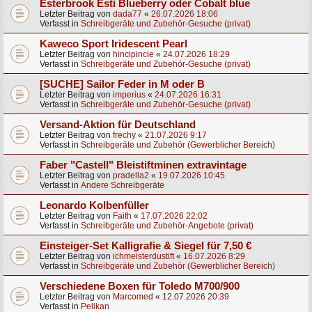
Esterbrook Esti Blueberry oder Cobalt blue
Letzter Beitrag von
dada77
«
26.07.2026 18:06
Verfasst in
Schreibgeräte und Zubehör-Gesuche (privat)
Kaweco Sport Iridescent Pearl
Letzter Beitrag von
hincipincie
«
24.07.2026 18:29
Verfasst in
Schreibgeräte und Zubehör-Gesuche (privat)
[SUCHE] Sailor Feder in M oder B
Letzter Beitrag von
imperius
«
24.07.2026 16:31
Verfasst in
Schreibgeräte und Zubehör-Gesuche (privat)
Versand-Aktion für Deutschland
Letzter Beitrag von
frechy
«
21.07.2026 9:17
Verfasst in
Schreibgeräte und Zubehör (Gewerblicher Bereich)
Faber "Castell" Bleistiftminen extravintage
Letzter Beitrag von
pradella2
«
19.07.2026 10:45
Verfasst in
Andere Schreibgeräte
Leonardo Kolbenfüller
Letzter Beitrag von
Faith
«
17.07.2026 22:02
Verfasst in
Schreibgeräte und Zubehör-Angebote (privat)
Einsteiger-Set Kalligrafie & Siegel für 7,50 €
Letzter Beitrag von
ichmeisterdustift
«
16.07.2026 8:29
Verfasst in
Schreibgeräte und Zubehör (Gewerblicher Bereich)
Verschiedene Boxen für Toledo M700/900
Letzter Beitrag von
Marcomed
«
12.07.2026 20:39
Verfasst in
Pelikan