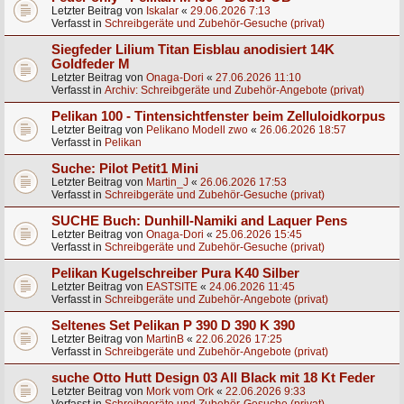
Letzter Beitrag von
Iskalar
«
29.06.2026 7:13
Verfasst in
Schreibgeräte und Zubehör-Gesuche (privat)
Siegfeder Lilium Titan Eisblau anodisiert 14K
Goldfeder M
Letzter Beitrag von
Onaga-Dori
«
27.06.2026 11:10
Verfasst in
Archiv: Schreibgeräte und Zubehör-Angebote (privat)
Pelikan 100 - Tintensichtfenster beim Zelluloidkorpus
Letzter Beitrag von
Pelikano Modell zwo
«
26.06.2026 18:57
Verfasst in
Pelikan
Suche: Pilot Petit1 Mini
Letzter Beitrag von
Martin_J
«
26.06.2026 17:53
Verfasst in
Schreibgeräte und Zubehör-Gesuche (privat)
SUCHE Buch: Dunhill-Namiki and Laquer Pens
Letzter Beitrag von
Onaga-Dori
«
25.06.2026 15:45
Verfasst in
Schreibgeräte und Zubehör-Gesuche (privat)
Pelikan Kugelschreiber Pura K40 Silber
Letzter Beitrag von
EASTSITE
«
24.06.2026 11:45
Verfasst in
Schreibgeräte und Zubehör-Angebote (privat)
Seltenes Set Pelikan P 390 D 390 K 390
Letzter Beitrag von
MartinB
«
22.06.2026 17:25
Verfasst in
Schreibgeräte und Zubehör-Angebote (privat)
suche Otto Hutt Design 03 All Black mit 18 Kt Feder
Letzter Beitrag von
Mork vom Ork
«
22.06.2026 9:33