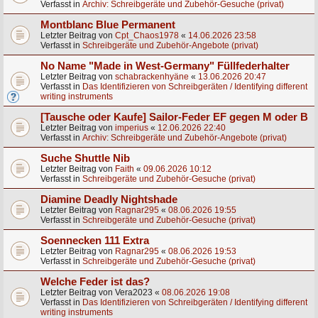
Verfasst in
Archiv: Schreibgeräte und Zubehör-Gesuche (privat)
Montblanc Blue Permanent
Letzter Beitrag von
Cpt_Chaos1978
«
14.06.2026 23:58
Verfasst in
Schreibgeräte und Zubehör-Angebote (privat)
No Name "Made in West-Germany" Füllfederhalter
Letzter Beitrag von
schabrackenhyäne
«
13.06.2026 20:47
Verfasst in
Das Identifizieren von Schreibgeräten / Identifying different
writing instruments
[Tausche oder Kaufe] Sailor-Feder EF gegen M oder B
Letzter Beitrag von
imperius
«
12.06.2026 22:40
Verfasst in
Archiv: Schreibgeräte und Zubehör-Angebote (privat)
Suche Shuttle Nib
Letzter Beitrag von
Faith
«
09.06.2026 10:12
Verfasst in
Schreibgeräte und Zubehör-Gesuche (privat)
Diamine Deadly Nightshade
Letzter Beitrag von
Ragnar295
«
08.06.2026 19:55
Verfasst in
Schreibgeräte und Zubehör-Gesuche (privat)
Soennecken 111 Extra
Letzter Beitrag von
Ragnar295
«
08.06.2026 19:53
Verfasst in
Schreibgeräte und Zubehör-Gesuche (privat)
Welche Feder ist das?
Letzter Beitrag von
Vera2023
«
08.06.2026 19:08
Verfasst in
Das Identifizieren von Schreibgeräten / Identifying different
writing instruments