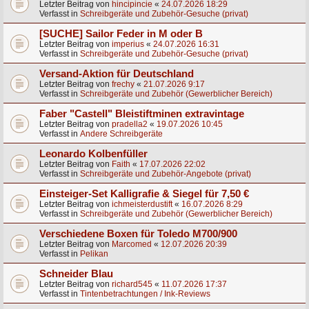
Letzter Beitrag von
hincipincie
«
24.07.2026 18:29
Verfasst in
Schreibgeräte und Zubehör-Gesuche (privat)
[SUCHE] Sailor Feder in M oder B
Letzter Beitrag von
imperius
«
24.07.2026 16:31
Verfasst in
Schreibgeräte und Zubehör-Gesuche (privat)
Versand-Aktion für Deutschland
Letzter Beitrag von
frechy
«
21.07.2026 9:17
Verfasst in
Schreibgeräte und Zubehör (Gewerblicher Bereich)
Faber "Castell" Bleistiftminen extravintage
Letzter Beitrag von
pradella2
«
19.07.2026 10:45
Verfasst in
Andere Schreibgeräte
Leonardo Kolbenfüller
Letzter Beitrag von
Faith
«
17.07.2026 22:02
Verfasst in
Schreibgeräte und Zubehör-Angebote (privat)
Einsteiger-Set Kalligrafie & Siegel für 7,50 €
Letzter Beitrag von
ichmeisterdustift
«
16.07.2026 8:29
Verfasst in
Schreibgeräte und Zubehör (Gewerblicher Bereich)
Verschiedene Boxen für Toledo M700/900
Letzter Beitrag von
Marcomed
«
12.07.2026 20:39
Verfasst in
Pelikan
Schneider Blau
Letzter Beitrag von
richard545
«
11.07.2026 17:37
Verfasst in
Tintenbetrachtungen / Ink-Reviews