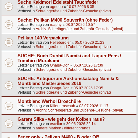
Suche Kakimori Edelstahl Tauchfeder
Letzter Beitrag von
agnoeo
«
10.07.2026 8:35
Verfasst in
Schreibgeräte und Zubehör-Gesuche (privat)
Suche: Pelikan M400 Souverän (ohne Feder)
Letzter Beitrag von
reaphy
«
08.07.2026 10:57
Verfasst in
Archiv: Schreibgeräte und Zubehör-Gesuche (privat)
Pelikan 140 Verpackung
Letzter Beitrag von
Hellebardier
«
05.07.2026 21:23
Verfasst in
Schreibgeräte und Zubehör-Gesuche (privat)
SUCHE: Buch Dunhill-Namiki and Laquer Pens /
Tomihiro Murakami
Letzter Beitrag von
Onaga-Dori
«
05.07.2026 17:39
Verfasst in
Schreibgeräte und Zubehör-Gesuche (privat)
SUCHE: Antiquorum Auktionskatalog Namiki &
Montblanc Masterpieces 2019
Letzter Beitrag von
Onaga-Dori
«
05.07.2026 17:35
Verfasst in
Schreibgeräte und Zubehör-Gesuche (privat)
Montblanc Warhol Broschüre
Letzter Beitrag von
Killerturnschuh
«
03.07.2026 11:17
Verfasst in
Archiv: Schreibgeräte und Zubehör-Gesuche (privat)
Garant Silka - wie geht der Kolben raus?
Letzter Beitrag von
escritor
«
30.06.2026 22:14
Verfasst in
andere Marken / different brands
Feder only - Pelikan M400 - B oder OB