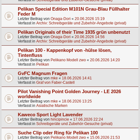
Verfasst in
Schreibgeräte und Zubehör-Gesuche (privat)
Pelikan Special Edition M101N Grau-Blau Füllhalter
Feder M
Letzter Beitrag von
Onaga-Dori
«
20.06.2026 15:19
Verfasst in
Archiv: Schreibgeräte und Zubehör-Angebote (privat)
Pelikan Originals of their Time 1935 grün unbenutzt
Letzter Beitrag von
Onaga-Dori
«
20.06.2026 14:56
Verfasst in
Archiv: Schreibgeräte und Zubehör-Angebote (privat)
Pelikan 100 - Kappenkopf von -hülse lösen,
Tintenfluss
Letzter Beitrag von
Pelikano Modell zwo
«
20.06.2026 14:20
Verfasst in
Pelikan
GvFC Magnum Fragen
Letzter Beitrag von
mke
«
18.06.2026 14:41
Verfasst in
Graf von Faber-Castell
Pilot Vanishing Point Golden Journey - LE 2026
worldwide
Letzter Beitrag von
mke
«
18.06.2026 13:25
Verfasst in
Asiatische Marken
Kaweco Sport Light Lavender
Letzter Beitrag von
hincipincie
«
17.06.2026 22:24
Verfasst in
Schreibgeräte und Zubehör-Gesuche (privat)
Suche Clip oder Ring für Pelikan 100
Letzter Beitrag von
Pelikano Modell zwo
«
15.06.2026 21:53