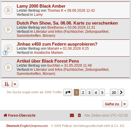
Lamy 2000 Black Amber
Letzter Beitrag von
Thomas K
«
08.06.2026 11:42
Verfasst in
Lamy
Dutch Pen Show, Sa. 06.06. Karte zu verschenken
Letzter Beitrag von
Boetheras
«
03.06.2026 11:31
Verfasst in
Literatur und Infos (Fachbücher, Zeitungsartikel,
Sammlertreffen, Börsen)
Jinhao x450 zum Federn ausprobieren?
Letzter Beitrag von
MariaH
«
01.06.2026 9:25
Verfasst in
Asiatische Marken
Artikel über Black Forest Pens
Letzter Beitrag von
buchfan
«
31.05.2026 11:48
Verfasst in
Literatur und Infos (Fachbücher, Zeitungsartikel,
Sammlertreffen, Börsen)
Seite
1
von
20
1
2
3
4
5
20
Nä
Die Suche ergab mehr als 1000 Treffer
…
Gehe zu
Foren-Übersicht
Alle Zeiten sind
UTC+02:00
Deutsch
|
English
|
Impressum
| © 2009 Pelikan Vertriebsgesellschaft mbH & Co. KG