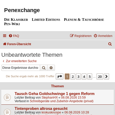
Penexchange
Die Klassiker
Limited Editions
Plenum & Tauschbörse
Pen-Wiki
FAQ
Registrieren
Anmelden
S
Foren-Übersicht
u
Unbeantwortete Themen
c
Zur erweiterten Suche
h
Suche
Erweiterte Suche
e
Seite
1
von
20
1
2
3
4
5
20
Nä
Die Suche ergab mehr als 1000 Treffer
…
Themen
Tausch Geha Goldschwinge 1 gegen Reform
Letzter Beitrag von
StephanHX
«
06.08.2026 15:59
Verfasst in
Schreibgeräte und Zubehör-Angebote (privat)
Tintenproben altrosa gesucht
Letzter Beitrag von
krokusknospe
«
06.08.2026 10:28