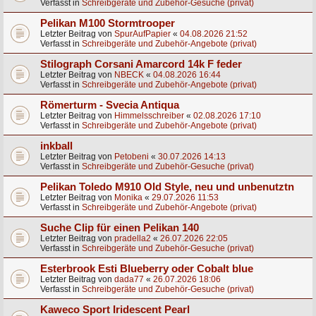
Verfasst in
Schreibgeräte und Zubehör-Gesuche (privat)
Pelikan M100 Stormtrooper
Letzter Beitrag von
SpurAufPapier
«
04.08.2026 21:52
Verfasst in
Schreibgeräte und Zubehör-Angebote (privat)
Stilograph Corsani Amarcord 14k F feder
Letzter Beitrag von
NBECK
«
04.08.2026 16:44
Verfasst in
Schreibgeräte und Zubehör-Angebote (privat)
Römerturm - Svecia Antiqua
Letzter Beitrag von
Himmelsschreiber
«
02.08.2026 17:10
Verfasst in
Schreibgeräte und Zubehör-Angebote (privat)
inkball
Letzter Beitrag von
Petobeni
«
30.07.2026 14:13
Verfasst in
Schreibgeräte und Zubehör-Gesuche (privat)
Pelikan Toledo M910 Old Style, neu und unbenutztn
Letzter Beitrag von
Monika
«
29.07.2026 11:53
Verfasst in
Schreibgeräte und Zubehör-Angebote (privat)
Suche Clip für einen Pelikan 140
Letzter Beitrag von
pradella2
«
26.07.2026 22:05
Verfasst in
Schreibgeräte und Zubehör-Gesuche (privat)
Esterbrook Esti Blueberry oder Cobalt blue
Letzter Beitrag von
dada77
«
26.07.2026 18:06
Verfasst in
Schreibgeräte und Zubehör-Gesuche (privat)
Kaweco Sport Iridescent Pearl