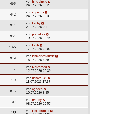
von
hincipincie
496
24.07.2026 18:29
von
imperius
442
24.07.2026 16:31
von
frechy
914
21.07.2026 9:17
von
pradella2
954
19.07.2026 10:45
von
Faith
1027
17.07.2026 22:02
von
ichmeisterdustift
919
16.07.2026 8:29
von
Marcomed
1156
12.07.2026 20:39
von
richard545
710
11.07.2026 17:37
von
agnoeo
815
10.07.2026 8:35
von
reaphy
1318
08.07.2026 10:57
von
Hellebardier
1153