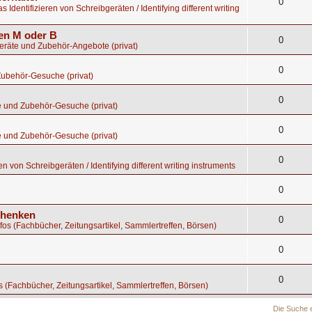
0
s Identifizieren von Schreibgeräten / Identifying different writing
gen M oder B
0
geräte und Zubehör-Angebote (privat)
0
Zubehör-Gesuche (privat)
0
e und Zubehör-Gesuche (privat)
0
e und Zubehör-Gesuche (privat)
0
en von Schreibgeräten / Identifying different writing instruments
0
chenken
0
nfos (Fachbücher, Zeitungsartikel, Sammlertreffen, Börsen)
0
0
os (Fachbücher, Zeitungsartikel, Sammlertreffen, Börsen)
Die Suche 