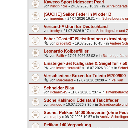
Kaweco Sport Iridescent Pearl
von
hincipincie
»
24.07.2026 18:29
» in
Schreibgeräte
[SUCHE] Sailor Feder in M oder B
von
imperius
»
24.07.2026 16:31
» in
Schreibgeräte u
Versand-Aktion für Deutschland
von
frechy
»
21.07.2026 9:17
» in
Schreibgeräte und Z
Faber "Castell" Bleistiftminen extravintag
von
pradella2
»
19.07.2026 10:45
» in
Andere Sch
Leonardo Kolbenfüller
von
Faith
»
17.07.2026 22:02
» in
Schreibgeräte u
Einsteiger-Set Kalligrafie & Siegel für 7,50
von
ichmeisterdustift
»
16.07.2026 8:29
» in
Schrei
Verschiedene Boxen für Toledo M700/900
von
Marcomed
»
12.07.2026 20:39
» in
Pelikan
Schneider Blau
von
richard545
»
11.07.2026 17:37
» in
Tintenbetrach
Suche Kakimori Edelstahl Tauchfeder
von
agnoeo
»
10.07.2026 8:35
» in
Schreibgeräte und
Suche: Pelikan M400 Souverän (ohne Fede
von
reaphy
»
08.07.2026 10:57
» in
Archiv: Schreibge
Pelikan 140 Verpackung