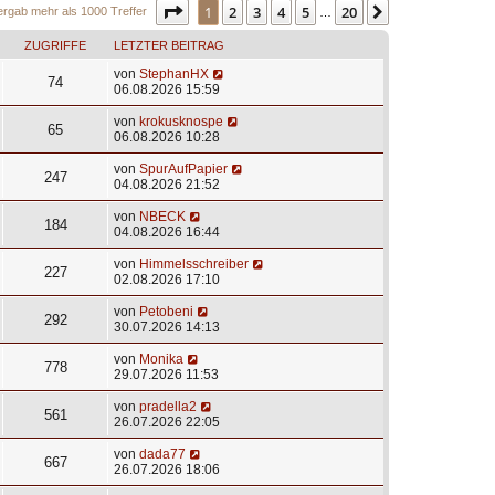
Seite
1
von
20
1
2
3
4
5
20
Nächste
ergab mehr als 1000 Treffer
…
ZUGRIFFE
LETZTER BEITRAG
von
StephanHX
74
06.08.2026 15:59
von
krokusknospe
65
06.08.2026 10:28
von
SpurAufPapier
247
04.08.2026 21:52
von
NBECK
184
04.08.2026 16:44
von
Himmelsschreiber
227
02.08.2026 17:10
von
Petobeni
292
30.07.2026 14:13
von
Monika
778
29.07.2026 11:53
von
pradella2
561
26.07.2026 22:05
von
dada77
667
26.07.2026 18:06