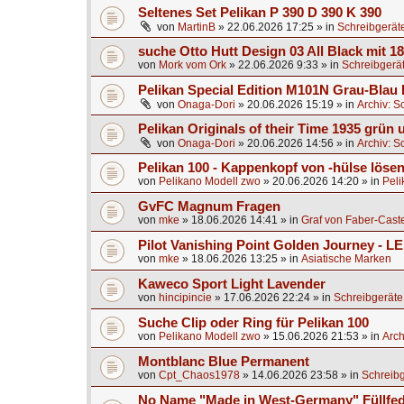
Seltenes Set Pelikan P 390 D 390 K 390
von
MartinB
»
22.06.2026 17:25
» in
Schreibgerät
suche Otto Hutt Design 03 All Black mit 1
von
Mork vom Ork
»
22.06.2026 9:33
» in
Schreibgerä
Pelikan Special Edition M101N Grau-Blau 
von
Onaga-Dori
»
20.06.2026 15:19
» in
Archiv: S
Pelikan Originals of their Time 1935 grün
von
Onaga-Dori
»
20.06.2026 14:56
» in
Archiv: S
Pelikan 100 - Kappenkopf von -hülse lösen
von
Pelikano Modell zwo
»
20.06.2026 14:20
» in
Peli
GvFC Magnum Fragen
von
mke
»
18.06.2026 14:41
» in
Graf von Faber-Caste
Pilot Vanishing Point Golden Journey - L
von
mke
»
18.06.2026 13:25
» in
Asiatische Marken
Kaweco Sport Light Lavender
von
hincipincie
»
17.06.2026 22:24
» in
Schreibgeräte
Suche Clip oder Ring für Pelikan 100
von
Pelikano Modell zwo
»
15.06.2026 21:53
» in
Arch
Montblanc Blue Permanent
von
Cpt_Chaos1978
»
14.06.2026 23:58
» in
Schreibg
No Name "Made in West-Germany" Füllfed