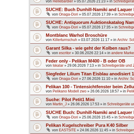
von
Hellebardier
»
05.07.2026 21:23
» in
Schreibgerä
SUCHE: Buch Dunhill-Namiki and Laquer 
von
Onaga-Dori
»
05.07.2026 17:39
» in
Schreibg
SUCHE: Antiquorum Auktionskatalog Nami
von
Onaga-Dori
»
05.07.2026 17:35
» in
Schreibg
Montblanc Warhol Broschüre
von
Killerturnschuh
»
03.07.2026 11:17
» in
Archiv: S
Garant Silka - wie geht der Kolben raus?
von
escritor
»
30.06.2026 22:14
» in
andere Marken
Feder only - Pelikan M400 - B oder OB
von
Iskalar
»
29.06.2026 7:13
» in
Schreibgeräte und 
Siegfeder Lilium Titan Eisblau anodisiert
von
Onaga-Dori
»
27.06.2026 11:10
» in
Archiv: S
Pelikan 100 - Tintensichtfenster beim Zell
von
Pelikano Modell zwo
»
26.06.2026 18:57
» in
Peli
Suche: Pilot Petit1 Mini
von
Martin_J
»
26.06.2026 17:53
» in
Schreibgeräte u
SUCHE Buch: Dunhill-Namiki and Laquer
von
Onaga-Dori
»
25.06.2026 15:45
» in
Schreibg
Pelikan Kugelschreiber Pura K40 Silber
von
EASTSITE
»
24.06.2026 11:45
» in
Schreibger