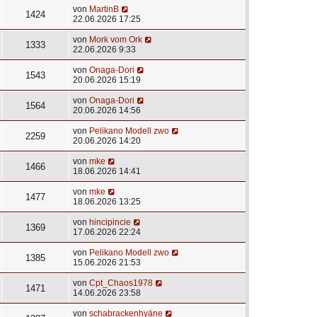
von
MartinB
1424
22.06.2026 17:25
von
Mork vom Ork
1333
22.06.2026 9:33
von
Onaga-Dori
1543
20.06.2026 15:19
von
Onaga-Dori
1564
20.06.2026 14:56
von
Pelikano Modell zwo
2259
20.06.2026 14:20
von
mke
1466
18.06.2026 14:41
von
mke
1477
18.06.2026 13:25
von
hincipincie
1369
17.06.2026 22:24
von
Pelikano Modell zwo
1385
15.06.2026 21:53
von
Cpt_Chaos1978
1471
14.06.2026 23:58
von
schabrackenhyäne