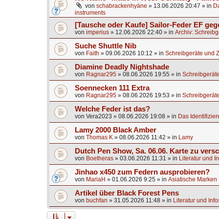
von
schabrackenhyäne
»
13.06.2026 20:47
» in
Da
instruments
[Tausche oder Kaufe] Sailor-Feder EF ge
von
imperius
»
12.06.2026 22:40
» in
Archiv: Schreib
Suche Shuttle Nib
von
Faith
»
09.06.2026 10:12
» in
Schreibgeräte und 
Diamine Deadly Nightshade
von
Ragnar295
»
08.06.2026 19:55
» in
Schreibgerät
Soennecken 111 Extra
von
Ragnar295
»
08.06.2026 19:53
» in
Schreibgerät
Welche Feder ist das?
von
Vera2023
»
08.06.2026 19:08
» in
Das Identifizier
Lamy 2000 Black Amber
von
Thomas K
»
08.06.2026 11:42
» in
Lamy
Dutch Pen Show, Sa. 06.06. Karte zu vers
von
Boetheras
»
03.06.2026 11:31
» in
Literatur und I
Jinhao x450 zum Federn ausprobieren?
von
MariaH
»
01.06.2026 9:25
» in
Asiatische Marken
Artikel über Black Forest Pens
von
buchfan
»
31.05.2026 11:48
» in
Literatur und Inf