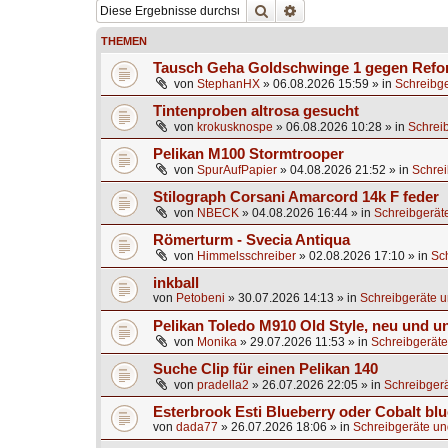
Suche
Erweiterte Suche
THEMEN
Tausch Geha Goldschwinge 1 gegen Ref
von
StephanHX
»
06.08.2026 15:59
» in
Schreibge
Tintenproben altrosa gesucht
von
krokusknospe
»
06.08.2026 10:28
» in
Schrei
Pelikan M100 Stormtrooper
von
SpurAufPapier
»
04.08.2026 21:52
» in
Schrei
Stilograph Corsani Amarcord 14k F feder
von
NBECK
»
04.08.2026 16:44
» in
Schreibgerät
Römerturm - Svecia Antiqua
von
Himmelsschreiber
»
02.08.2026 17:10
» in
Sc
inkball
von
Petobeni
»
30.07.2026 14:13
» in
Schreibgeräte u
Pelikan Toledo M910 Old Style, neu und u
von
Monika
»
29.07.2026 11:53
» in
Schreibgeräte
Suche Clip für einen Pelikan 140
von
pradella2
»
26.07.2026 22:05
» in
Schreibgerä
Esterbrook Esti Blueberry oder Cobalt blu
von
dada77
»
26.07.2026 18:06
» in
Schreibgeräte un