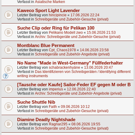
Verfasst in
Asiatische Marken
Kaweco Sport Light Lavender
Letzter Beitrag von
hincipincie
«
17.06.2026 22:24
Verfasst in
Schreibgeräte und Zubehör-Gesuche (privat)
Suche Clip oder Ring für Pelikan 100
Letzter Beitrag von
Pelikano Modell zwo
«
15.06.2026 21:53
Verfasst in
Archiv: Schreibgeräte und Zubehör-Gesuche (privat)
Montblanc Blue Permanent
Letzter Beitrag von
Cpt_Chaos1978
«
14.06.2026 23:58
Verfasst in
Schreibgeräte und Zubehör-Angebote (privat)
No Name "Made in West-Germany" Füllfederhalter
Letzter Beitrag von
schabrackenhyäne
«
13.06.2026 20:47
Verfasst in
Das Identifizieren von Schreibgeräten / Identifying different
writing instruments
[Tausche oder Kaufe] Sailor-Feder EF gegen M oder B
Letzter Beitrag von
imperius
«
12.06.2026 22:40
Verfasst in
Archiv: Schreibgeräte und Zubehör-Angebote (privat)
Suche Shuttle Nib
Letzter Beitrag von
Faith
«
09.06.2026 10:12
Verfasst in
Schreibgeräte und Zubehör-Gesuche (privat)
Diamine Deadly Nightshade
Letzter Beitrag von
Ragnar295
«
08.06.2026 19:55
Verfasst in
Schreibgeräte und Zubehör-Gesuche (privat)