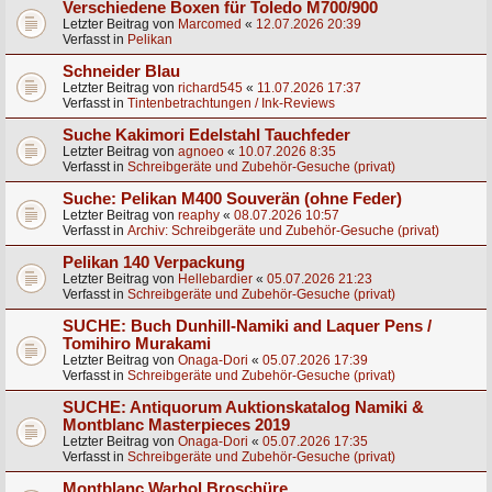
Verschiedene Boxen für Toledo M700/900
Letzter Beitrag von
Marcomed
«
12.07.2026 20:39
Verfasst in
Pelikan
Schneider Blau
Letzter Beitrag von
richard545
«
11.07.2026 17:37
Verfasst in
Tintenbetrachtungen / Ink-Reviews
Suche Kakimori Edelstahl Tauchfeder
Letzter Beitrag von
agnoeo
«
10.07.2026 8:35
Verfasst in
Schreibgeräte und Zubehör-Gesuche (privat)
Suche: Pelikan M400 Souverän (ohne Feder)
Letzter Beitrag von
reaphy
«
08.07.2026 10:57
Verfasst in
Archiv: Schreibgeräte und Zubehör-Gesuche (privat)
Pelikan 140 Verpackung
Letzter Beitrag von
Hellebardier
«
05.07.2026 21:23
Verfasst in
Schreibgeräte und Zubehör-Gesuche (privat)
SUCHE: Buch Dunhill-Namiki and Laquer Pens /
Tomihiro Murakami
Letzter Beitrag von
Onaga-Dori
«
05.07.2026 17:39
Verfasst in
Schreibgeräte und Zubehör-Gesuche (privat)
SUCHE: Antiquorum Auktionskatalog Namiki &
Montblanc Masterpieces 2019
Letzter Beitrag von
Onaga-Dori
«
05.07.2026 17:35
Verfasst in
Schreibgeräte und Zubehör-Gesuche (privat)
Montblanc Warhol Broschüre