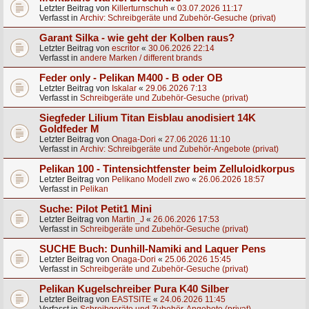
Letzter Beitrag von
Killerturnschuh
«
03.07.2026 11:17
Verfasst in
Archiv: Schreibgeräte und Zubehör-Gesuche (privat)
Garant Silka - wie geht der Kolben raus?
Letzter Beitrag von
escritor
«
30.06.2026 22:14
Verfasst in
andere Marken / different brands
Feder only - Pelikan M400 - B oder OB
Letzter Beitrag von
Iskalar
«
29.06.2026 7:13
Verfasst in
Schreibgeräte und Zubehör-Gesuche (privat)
Siegfeder Lilium Titan Eisblau anodisiert 14K
Goldfeder M
Letzter Beitrag von
Onaga-Dori
«
27.06.2026 11:10
Verfasst in
Archiv: Schreibgeräte und Zubehör-Angebote (privat)
Pelikan 100 - Tintensichtfenster beim Zelluloidkorpus
Letzter Beitrag von
Pelikano Modell zwo
«
26.06.2026 18:57
Verfasst in
Pelikan
Suche: Pilot Petit1 Mini
Letzter Beitrag von
Martin_J
«
26.06.2026 17:53
Verfasst in
Schreibgeräte und Zubehör-Gesuche (privat)
SUCHE Buch: Dunhill-Namiki and Laquer Pens
Letzter Beitrag von
Onaga-Dori
«
25.06.2026 15:45
Verfasst in
Schreibgeräte und Zubehör-Gesuche (privat)
Pelikan Kugelschreiber Pura K40 Silber
Letzter Beitrag von
EASTSITE
«
24.06.2026 11:45