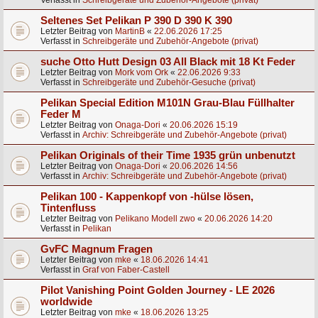
Verfasst in
Schreibgeräte und Zubehör-Angebote (privat)
Seltenes Set Pelikan P 390 D 390 K 390
Letzter Beitrag von
MartinB
«
22.06.2026 17:25
Verfasst in
Schreibgeräte und Zubehör-Angebote (privat)
suche Otto Hutt Design 03 All Black mit 18 Kt Feder
Letzter Beitrag von
Mork vom Ork
«
22.06.2026 9:33
Verfasst in
Schreibgeräte und Zubehör-Gesuche (privat)
Pelikan Special Edition M101N Grau-Blau Füllhalter
Feder M
Letzter Beitrag von
Onaga-Dori
«
20.06.2026 15:19
Verfasst in
Archiv: Schreibgeräte und Zubehör-Angebote (privat)
Pelikan Originals of their Time 1935 grün unbenutzt
Letzter Beitrag von
Onaga-Dori
«
20.06.2026 14:56
Verfasst in
Archiv: Schreibgeräte und Zubehör-Angebote (privat)
Pelikan 100 - Kappenkopf von -hülse lösen,
Tintenfluss
Letzter Beitrag von
Pelikano Modell zwo
«
20.06.2026 14:20
Verfasst in
Pelikan
GvFC Magnum Fragen
Letzter Beitrag von
mke
«
18.06.2026 14:41
Verfasst in
Graf von Faber-Castell
Pilot Vanishing Point Golden Journey - LE 2026
worldwide
Letzter Beitrag von
mke
«
18.06.2026 13:25