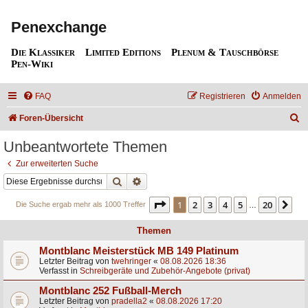
Penexchange
Die Klassiker
Limited Editions
Plenum & Tauschbörse
Pen-Wiki
FAQ
Registrieren
Anmelden
S
Foren-Übersicht
u
Unbeantwortete Themen
c
Zur erweiterten Suche
h
Suche
Erweiterte Suche
e
Seite
1
von
20
1
2
3
4
5
20
Nä
Die Suche ergab mehr als 1000 Treffer
…
Themen
Montblanc Meisterstück MB 149 Platinum
Letzter Beitrag von
twehringer
«
08.08.2026 18:36
Verfasst in
Schreibgeräte und Zubehör-Angebote (privat)
Montblanc 252 Fußball-Merch
Letzter Beitrag von
pradella2
«
08.08.2026 17:20