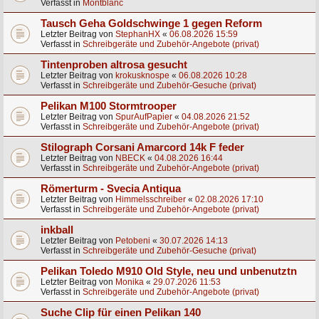
Verfasst in
Montblanc
Tausch Geha Goldschwinge 1 gegen Reform
Letzter Beitrag von
StephanHX
«
06.08.2026 15:59
Verfasst in
Schreibgeräte und Zubehör-Angebote (privat)
Tintenproben altrosa gesucht
Letzter Beitrag von
krokusknospe
«
06.08.2026 10:28
Verfasst in
Schreibgeräte und Zubehör-Gesuche (privat)
Pelikan M100 Stormtrooper
Letzter Beitrag von
SpurAufPapier
«
04.08.2026 21:52
Verfasst in
Schreibgeräte und Zubehör-Angebote (privat)
Stilograph Corsani Amarcord 14k F feder
Letzter Beitrag von
NBECK
«
04.08.2026 16:44
Verfasst in
Schreibgeräte und Zubehör-Angebote (privat)
Römerturm - Svecia Antiqua
Letzter Beitrag von
Himmelsschreiber
«
02.08.2026 17:10
Verfasst in
Schreibgeräte und Zubehör-Angebote (privat)
inkball
Letzter Beitrag von
Petobeni
«
30.07.2026 14:13
Verfasst in
Schreibgeräte und Zubehör-Gesuche (privat)
Pelikan Toledo M910 Old Style, neu und unbenutztn
Letzter Beitrag von
Monika
«
29.07.2026 11:53
Verfasst in
Schreibgeräte und Zubehör-Angebote (privat)
Suche Clip für einen Pelikan 140