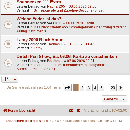
Soennecken 111 Extra
Letzter Beitrag von
Ragnar295
«
08.06.2026 19:53
Verfasst in
Schreibgeräte und Zubehör-Gesuche (privat)
Welche Feder ist das?
Letzter Beitrag von
Vera2023
«
08.06.2026 19:08
Verfasst in
Das Identifizieren von Schreibgeräten / Identifying different
writing instruments
Lamy 2000 Black Amber
Letzter Beitrag von
Thomas K
«
08.06.2026 11:42
Verfasst in
Lamy
Dutch Pen Show, Sa. 06.06. Karte zu verschenken
Letzter Beitrag von
Boetheras
«
03.06.2026 11:31
Verfasst in
Literatur und Infos (Fachbücher, Zeitungsartikel,
Sammlertreffen, Börsen)
Seite
1
von
20
1
2
3
4
5
20
Nä
Die Suche ergab mehr als 1000 Treffer
…
Gehe zu
Foren-Übersicht
Alle Zeiten sind
UTC+02:00
Deutsch
|
English
|
Impressum
| © 2009 Pelikan Vertriebsgesellschaft mbH & Co. KG