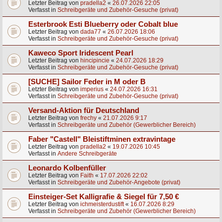
Letzter Beitrag von
pradella2
«
26.07.2026 22:05
Verfasst in
Schreibgeräte und Zubehör-Gesuche (privat)
Esterbrook Esti Blueberry oder Cobalt blue
Letzter Beitrag von
dada77
«
26.07.2026 18:06
Verfasst in
Schreibgeräte und Zubehör-Gesuche (privat)
Kaweco Sport Iridescent Pearl
Letzter Beitrag von
hincipincie
«
24.07.2026 18:29
Verfasst in
Schreibgeräte und Zubehör-Gesuche (privat)
[SUCHE] Sailor Feder in M oder B
Letzter Beitrag von
imperius
«
24.07.2026 16:31
Verfasst in
Schreibgeräte und Zubehör-Gesuche (privat)
Versand-Aktion für Deutschland
Letzter Beitrag von
frechy
«
21.07.2026 9:17
Verfasst in
Schreibgeräte und Zubehör (Gewerblicher Bereich)
Faber "Castell" Bleistiftminen extravintage
Letzter Beitrag von
pradella2
«
19.07.2026 10:45
Verfasst in
Andere Schreibgeräte
Leonardo Kolbenfüller
Letzter Beitrag von
Faith
«
17.07.2026 22:02
Verfasst in
Schreibgeräte und Zubehör-Angebote (privat)
Einsteiger-Set Kalligrafie & Siegel für 7,50 €
Letzter Beitrag von
ichmeisterdustift
«
16.07.2026 8:29
Verfasst in
Schreibgeräte und Zubehör (Gewerblicher Bereich)