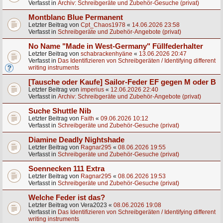
Verfasst in
Archiv: Schreibgeräte und Zubehör-Gesuche (privat)
Montblanc Blue Permanent
Letzter Beitrag von
Cpt_Chaos1978
«
14.06.2026 23:58
Verfasst in
Schreibgeräte und Zubehör-Angebote (privat)
No Name "Made in West-Germany" Füllfederhalter
Letzter Beitrag von
schabrackenhyäne
«
13.06.2026 20:47
Verfasst in
Das Identifizieren von Schreibgeräten / Identifying different
writing instruments
[Tausche oder Kaufe] Sailor-Feder EF gegen M oder B
Letzter Beitrag von
imperius
«
12.06.2026 22:40
Verfasst in
Archiv: Schreibgeräte und Zubehör-Angebote (privat)
Suche Shuttle Nib
Letzter Beitrag von
Faith
«
09.06.2026 10:12
Verfasst in
Schreibgeräte und Zubehör-Gesuche (privat)
Diamine Deadly Nightshade
Letzter Beitrag von
Ragnar295
«
08.06.2026 19:55
Verfasst in
Schreibgeräte und Zubehör-Gesuche (privat)
Soennecken 111 Extra
Letzter Beitrag von
Ragnar295
«
08.06.2026 19:53
Verfasst in
Schreibgeräte und Zubehör-Gesuche (privat)
Welche Feder ist das?
Letzter Beitrag von
Vera2023
«
08.06.2026 19:08
Verfasst in
Das Identifizieren von Schreibgeräten / Identifying different
writing instruments