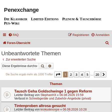
Penexchange
Die Klassiker
Limited Editions
Plenum & Tauschbörse
Pen-Wiki
FAQ
Registrieren
Anmelden
S
Foren-Übersicht
u
Unbeantwortete Themen
c
Zur erweiterten Suche
h
Suche
Erweiterte Suche
e
Seite
1
von
20
1
2
3
4
5
20
Nä
Die Suche ergab mehr als 1000 Treffer
…
Themen
Tausch Geha Goldschwinge 1 gegen Reform
Letzter Beitrag von
StephanHX
«
06.08.2026 15:59
Verfasst in
Schreibgeräte und Zubehör-Angebote (privat)
Tintenproben altrosa gesucht
Letzter Beitrag von
krokusknospe
«
06.08.2026 10:28