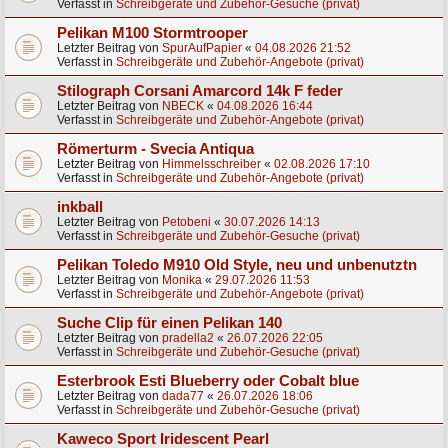
Verfasst in
Schreibgeräte und Zubehör-Gesuche (privat)
Pelikan M100 Stormtrooper
Letzter Beitrag von
SpurAufPapier
«
04.08.2026 21:52
Verfasst in
Schreibgeräte und Zubehör-Angebote (privat)
Stilograph Corsani Amarcord 14k F feder
Letzter Beitrag von
NBECK
«
04.08.2026 16:44
Verfasst in
Schreibgeräte und Zubehör-Angebote (privat)
Römerturm - Svecia Antiqua
Letzter Beitrag von
Himmelsschreiber
«
02.08.2026 17:10
Verfasst in
Schreibgeräte und Zubehör-Angebote (privat)
inkball
Letzter Beitrag von
Petobeni
«
30.07.2026 14:13
Verfasst in
Schreibgeräte und Zubehör-Gesuche (privat)
Pelikan Toledo M910 Old Style, neu und unbenutztn
Letzter Beitrag von
Monika
«
29.07.2026 11:53
Verfasst in
Schreibgeräte und Zubehör-Angebote (privat)
Suche Clip für einen Pelikan 140
Letzter Beitrag von
pradella2
«
26.07.2026 22:05
Verfasst in
Schreibgeräte und Zubehör-Gesuche (privat)
Esterbrook Esti Blueberry oder Cobalt blue
Letzter Beitrag von
dada77
«
26.07.2026 18:06
Verfasst in
Schreibgeräte und Zubehör-Gesuche (privat)
Kaweco Sport Iridescent Pearl