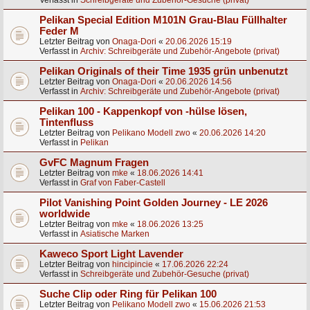
Verfasst in
Schreibgeräte und Zubehör-Gesuche (privat)
Pelikan Special Edition M101N Grau-Blau Füllhalter
Feder M
Letzter Beitrag von
Onaga-Dori
«
20.06.2026 15:19
Verfasst in
Archiv: Schreibgeräte und Zubehör-Angebote (privat)
Pelikan Originals of their Time 1935 grün unbenutzt
Letzter Beitrag von
Onaga-Dori
«
20.06.2026 14:56
Verfasst in
Archiv: Schreibgeräte und Zubehör-Angebote (privat)
Pelikan 100 - Kappenkopf von -hülse lösen,
Tintenfluss
Letzter Beitrag von
Pelikano Modell zwo
«
20.06.2026 14:20
Verfasst in
Pelikan
GvFC Magnum Fragen
Letzter Beitrag von
mke
«
18.06.2026 14:41
Verfasst in
Graf von Faber-Castell
Pilot Vanishing Point Golden Journey - LE 2026
worldwide
Letzter Beitrag von
mke
«
18.06.2026 13:25
Verfasst in
Asiatische Marken
Kaweco Sport Light Lavender
Letzter Beitrag von
hincipincie
«
17.06.2026 22:24
Verfasst in
Schreibgeräte und Zubehör-Gesuche (privat)
Suche Clip oder Ring für Pelikan 100
Letzter Beitrag von
Pelikano Modell zwo
«
15.06.2026 21:53