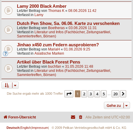
Lamy 2000 Black Amber
Letzter Beitrag von
Thomas K
«
08.06.2026 11:42
Verfasst in
Lamy
Dutch Pen Show, Sa. 06.06. Karte zu verschenken
Letzter Beitrag von
Boetheras
«
03.06.2026 11:31
Verfasst in
Literatur und Infos (Fachbücher, Zeitungsartikel,
Sammlertreffen, Börsen)
Jinhao x450 zum Federn ausprobieren?
Letzter Beitrag von
MariaH
«
01.06.2026 9:25
Verfasst in
Asiatische Marken
Artikel über Black Forest Pens
Letzter Beitrag von
buchfan
«
31.05.2026 11:48
Verfasst in
Literatur und Infos (Fachbücher, Zeitungsartikel,
Sammlertreffen, Börsen)
Seite
1
von
20
1
2
3
4
5
20
Nä
Die Suche ergab mehr als 1000 Treffer
…
Gehe zu
Foren-Übersicht
Alle Zeiten sind
UTC+02:00
Deutsch
|
English
|
Impressum
| © 2009 Pelikan Vertriebsgesellschaft mbH & Co. KG