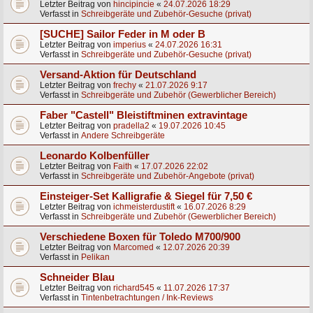
Letzter Beitrag von
hincipincie
«
24.07.2026 18:29
Verfasst in
Schreibgeräte und Zubehör-Gesuche (privat)
[SUCHE] Sailor Feder in M oder B
Letzter Beitrag von
imperius
«
24.07.2026 16:31
Verfasst in
Schreibgeräte und Zubehör-Gesuche (privat)
Versand-Aktion für Deutschland
Letzter Beitrag von
frechy
«
21.07.2026 9:17
Verfasst in
Schreibgeräte und Zubehör (Gewerblicher Bereich)
Faber "Castell" Bleistiftminen extravintage
Letzter Beitrag von
pradella2
«
19.07.2026 10:45
Verfasst in
Andere Schreibgeräte
Leonardo Kolbenfüller
Letzter Beitrag von
Faith
«
17.07.2026 22:02
Verfasst in
Schreibgeräte und Zubehör-Angebote (privat)
Einsteiger-Set Kalligrafie & Siegel für 7,50 €
Letzter Beitrag von
ichmeisterdustift
«
16.07.2026 8:29
Verfasst in
Schreibgeräte und Zubehör (Gewerblicher Bereich)
Verschiedene Boxen für Toledo M700/900
Letzter Beitrag von
Marcomed
«
12.07.2026 20:39
Verfasst in
Pelikan
Schneider Blau
Letzter Beitrag von
richard545
«
11.07.2026 17:37
Verfasst in
Tintenbetrachtungen / Ink-Reviews