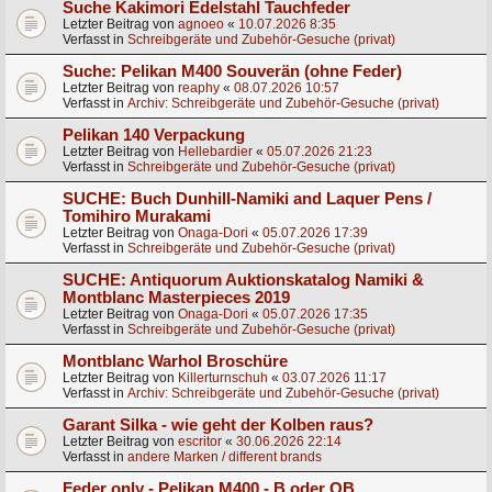
Suche Kakimori Edelstahl Tauchfeder
Letzter Beitrag von
agnoeo
«
10.07.2026 8:35
Verfasst in
Schreibgeräte und Zubehör-Gesuche (privat)
Suche: Pelikan M400 Souverän (ohne Feder)
Letzter Beitrag von
reaphy
«
08.07.2026 10:57
Verfasst in
Archiv: Schreibgeräte und Zubehör-Gesuche (privat)
Pelikan 140 Verpackung
Letzter Beitrag von
Hellebardier
«
05.07.2026 21:23
Verfasst in
Schreibgeräte und Zubehör-Gesuche (privat)
SUCHE: Buch Dunhill-Namiki and Laquer Pens /
Tomihiro Murakami
Letzter Beitrag von
Onaga-Dori
«
05.07.2026 17:39
Verfasst in
Schreibgeräte und Zubehör-Gesuche (privat)
SUCHE: Antiquorum Auktionskatalog Namiki &
Montblanc Masterpieces 2019
Letzter Beitrag von
Onaga-Dori
«
05.07.2026 17:35
Verfasst in
Schreibgeräte und Zubehör-Gesuche (privat)
Montblanc Warhol Broschüre
Letzter Beitrag von
Killerturnschuh
«
03.07.2026 11:17
Verfasst in
Archiv: Schreibgeräte und Zubehör-Gesuche (privat)
Garant Silka - wie geht der Kolben raus?
Letzter Beitrag von
escritor
«
30.06.2026 22:14
Verfasst in
andere Marken / different brands
Feder only - Pelikan M400 - B oder OB