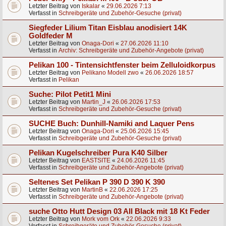
Letzter Beitrag von
Iskalar
«
29.06.2026 7:13
Verfasst in
Schreibgeräte und Zubehör-Gesuche (privat)
Siegfeder Lilium Titan Eisblau anodisiert 14K
Goldfeder M
Letzter Beitrag von
Onaga-Dori
«
27.06.2026 11:10
Verfasst in
Archiv: Schreibgeräte und Zubehör-Angebote (privat)
Pelikan 100 - Tintensichtfenster beim Zelluloidkorpus
Letzter Beitrag von
Pelikano Modell zwo
«
26.06.2026 18:57
Verfasst in
Pelikan
Suche: Pilot Petit1 Mini
Letzter Beitrag von
Martin_J
«
26.06.2026 17:53
Verfasst in
Schreibgeräte und Zubehör-Gesuche (privat)
SUCHE Buch: Dunhill-Namiki and Laquer Pens
Letzter Beitrag von
Onaga-Dori
«
25.06.2026 15:45
Verfasst in
Schreibgeräte und Zubehör-Gesuche (privat)
Pelikan Kugelschreiber Pura K40 Silber
Letzter Beitrag von
EASTSITE
«
24.06.2026 11:45
Verfasst in
Schreibgeräte und Zubehör-Angebote (privat)
Seltenes Set Pelikan P 390 D 390 K 390
Letzter Beitrag von
MartinB
«
22.06.2026 17:25
Verfasst in
Schreibgeräte und Zubehör-Angebote (privat)
suche Otto Hutt Design 03 All Black mit 18 Kt Feder
Letzter Beitrag von
Mork vom Ork
«
22.06.2026 9:33