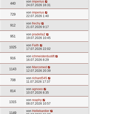
von
imperius
440
24.07.2026 16:31
von
imperius
729
22.07.2026 1:40
von
frechy
912
21.07.2026 9:17
von
pradella2
951
19.07.2026 10:45
von
Faith
1025
17.07.2026 22:02
von
ichmeisterdustift
916
16.07.2026 8:29
von
Marcomed
1143
12.07.2026 20:39
von
richard545
708
11.07.2026 17:37
von
agnoeo
814
10.07.2026 8:35
von
reaphy
1315
08.07.2026 10:57
von
Hellebardier
1149