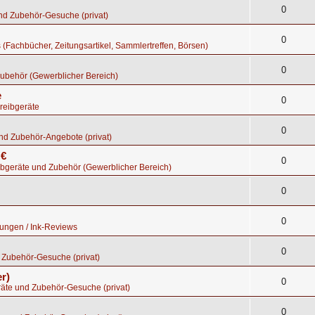
0
nd Zubehör-Gesuche (privat)
0
s (Fachbücher, Zeitungsartikel, Sammlertreffen, Börsen)
0
ubehör (Gewerblicher Bereich)
e
0
reibgeräte
0
nd Zubehör-Angebote (privat)
 €
0
bgeräte und Zubehör (Gewerblicher Bereich)
0
0
tungen / Ink-Reviews
0
 Zubehör-Gesuche (privat)
r)
0
räte und Zubehör-Gesuche (privat)
0