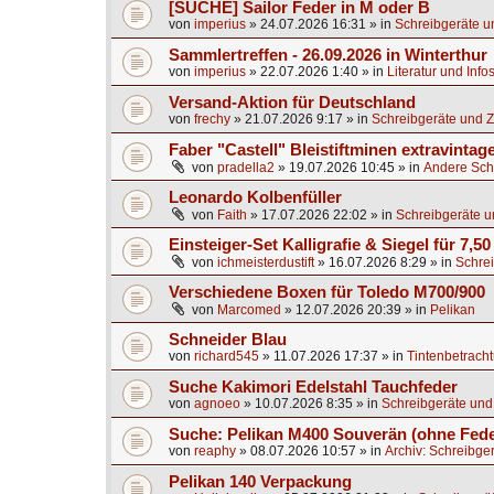
[SUCHE] Sailor Feder in M oder B
von
imperius
»
24.07.2026 16:31
» in
Schreibgeräte u
Sammlertreffen - 26.09.2026 in Winterthur
von
imperius
»
22.07.2026 1:40
» in
Literatur und Info
Versand-Aktion für Deutschland
von
frechy
»
21.07.2026 9:17
» in
Schreibgeräte und Z
Faber "Castell" Bleistiftminen extravintag
von
pradella2
»
19.07.2026 10:45
» in
Andere Sch
Leonardo Kolbenfüller
von
Faith
»
17.07.2026 22:02
» in
Schreibgeräte u
Einsteiger-Set Kalligrafie & Siegel für 7,50
von
ichmeisterdustift
»
16.07.2026 8:29
» in
Schrei
Verschiedene Boxen für Toledo M700/900
von
Marcomed
»
12.07.2026 20:39
» in
Pelikan
Schneider Blau
von
richard545
»
11.07.2026 17:37
» in
Tintenbetrach
Suche Kakimori Edelstahl Tauchfeder
von
agnoeo
»
10.07.2026 8:35
» in
Schreibgeräte und
Suche: Pelikan M400 Souverän (ohne Fede
von
reaphy
»
08.07.2026 10:57
» in
Archiv: Schreibge
Pelikan 140 Verpackung