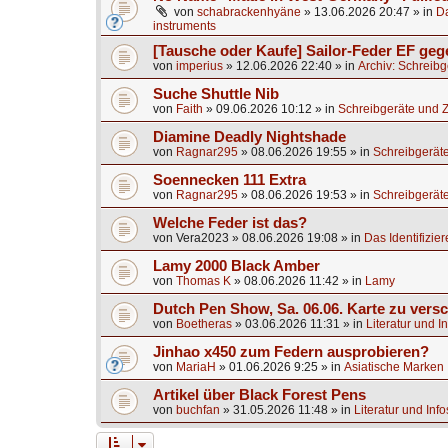
von
schabrackenhyäne
»
13.06.2026 20:47
» in
Da
instruments
[Tausche oder Kaufe] Sailor-Feder EF ge
von
imperius
»
12.06.2026 22:40
» in
Archiv: Schreib
Suche Shuttle Nib
von
Faith
»
09.06.2026 10:12
» in
Schreibgeräte und 
Diamine Deadly Nightshade
von
Ragnar295
»
08.06.2026 19:55
» in
Schreibgerät
Soennecken 111 Extra
von
Ragnar295
»
08.06.2026 19:53
» in
Schreibgerät
Welche Feder ist das?
von
Vera2023
»
08.06.2026 19:08
» in
Das Identifizier
Lamy 2000 Black Amber
von
Thomas K
»
08.06.2026 11:42
» in
Lamy
Dutch Pen Show, Sa. 06.06. Karte zu vers
von
Boetheras
»
03.06.2026 11:31
» in
Literatur und I
Jinhao x450 zum Federn ausprobieren?
von
MariaH
»
01.06.2026 9:25
» in
Asiatische Marken
Artikel über Black Forest Pens
von
buchfan
»
31.05.2026 11:48
» in
Literatur und Inf