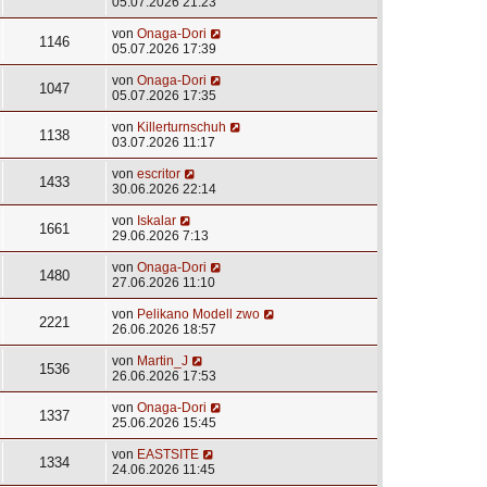
05.07.2026 21:23
von
Onaga-Dori
1146
05.07.2026 17:39
von
Onaga-Dori
1047
05.07.2026 17:35
von
Killerturnschuh
1138
03.07.2026 11:17
von
escritor
1433
30.06.2026 22:14
von
Iskalar
1661
29.06.2026 7:13
von
Onaga-Dori
1480
27.06.2026 11:10
von
Pelikano Modell zwo
2221
26.06.2026 18:57
von
Martin_J
1536
26.06.2026 17:53
von
Onaga-Dori
1337
25.06.2026 15:45
von
EASTSITE
1334
24.06.2026 11:45