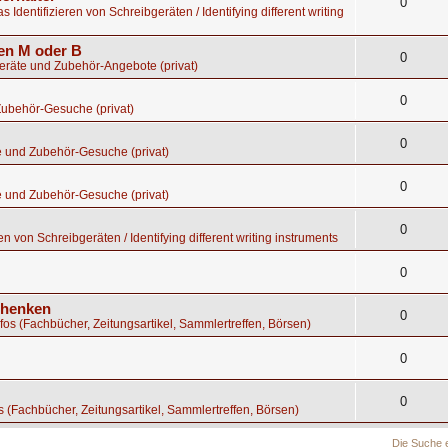
0
s Identifizieren von Schreibgeräten / Identifying different writing
gen M oder B
0
geräte und Zubehör-Angebote (privat)
0
Zubehör-Gesuche (privat)
0
e und Zubehör-Gesuche (privat)
0
e und Zubehör-Gesuche (privat)
0
en von Schreibgeräten / Identifying different writing instruments
0
chenken
0
nfos (Fachbücher, Zeitungsartikel, Sammlertreffen, Börsen)
0
0
os (Fachbücher, Zeitungsartikel, Sammlertreffen, Börsen)
Die Suche 