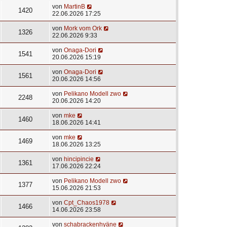
von
MartinB
1420
22.06.2026 17:25
von
Mork vom Ork
1326
22.06.2026 9:33
von
Onaga-Dori
1541
20.06.2026 15:19
von
Onaga-Dori
1561
20.06.2026 14:56
von
Pelikano Modell zwo
2248
20.06.2026 14:20
von
mke
1460
18.06.2026 14:41
von
mke
1469
18.06.2026 13:25
von
hincipincie
1361
17.06.2026 22:24
von
Pelikano Modell zwo
1377
15.06.2026 21:53
von
Cpt_Chaos1978
1466
14.06.2026 23:58
von
schabrackenhyäne