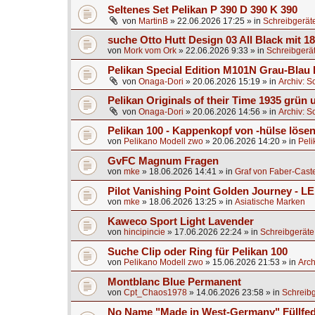
Seltenes Set Pelikan P 390 D 390 K 390
von
MartinB
»
22.06.2026 17:25
» in
Schreibgerät
suche Otto Hutt Design 03 All Black mit 1
von
Mork vom Ork
»
22.06.2026 9:33
» in
Schreibgerä
Pelikan Special Edition M101N Grau-Blau 
von
Onaga-Dori
»
20.06.2026 15:19
» in
Archiv: S
Pelikan Originals of their Time 1935 grün
von
Onaga-Dori
»
20.06.2026 14:56
» in
Archiv: S
Pelikan 100 - Kappenkopf von -hülse lösen
von
Pelikano Modell zwo
»
20.06.2026 14:20
» in
Peli
GvFC Magnum Fragen
von
mke
»
18.06.2026 14:41
» in
Graf von Faber-Caste
Pilot Vanishing Point Golden Journey - L
von
mke
»
18.06.2026 13:25
» in
Asiatische Marken
Kaweco Sport Light Lavender
von
hincipincie
»
17.06.2026 22:24
» in
Schreibgeräte
Suche Clip oder Ring für Pelikan 100
von
Pelikano Modell zwo
»
15.06.2026 21:53
» in
Arch
Montblanc Blue Permanent
von
Cpt_Chaos1978
»
14.06.2026 23:58
» in
Schreibg
No Name "Made in West-Germany" Füllfed