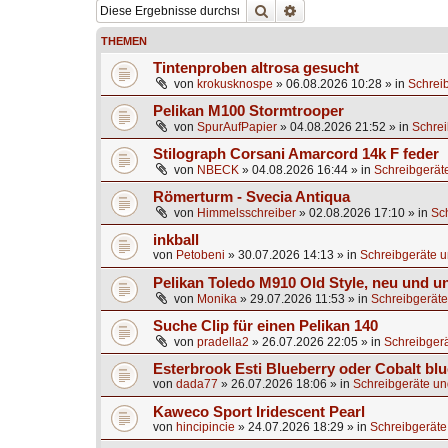
Suche
Erweiterte Suche
THEMEN
Tintenproben altrosa gesucht
von
krokusknospe
»
06.08.2026 10:28
» in
Schrei
Pelikan M100 Stormtrooper
von
SpurAufPapier
»
04.08.2026 21:52
» in
Schrei
Stilograph Corsani Amarcord 14k F feder
von
NBECK
»
04.08.2026 16:44
» in
Schreibgerät
Römerturm - Svecia Antiqua
von
Himmelsschreiber
»
02.08.2026 17:10
» in
Sc
inkball
von
Petobeni
»
30.07.2026 14:13
» in
Schreibgeräte u
Pelikan Toledo M910 Old Style, neu und u
von
Monika
»
29.07.2026 11:53
» in
Schreibgeräte
Suche Clip für einen Pelikan 140
von
pradella2
»
26.07.2026 22:05
» in
Schreibgerä
Esterbrook Esti Blueberry oder Cobalt blu
von
dada77
»
26.07.2026 18:06
» in
Schreibgeräte un
Kaweco Sport Iridescent Pearl
von
hincipincie
»
24.07.2026 18:29
» in
Schreibgeräte