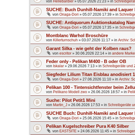
von
Hellebardier
»
05.07.2026 21:23
» in
Schreibgerä
SUCHE: Buch Dunhill-Namiki and Laquer 
von
Onaga-Dori
»
05.07.2026 17:39
» in
Schreibg
SUCHE: Antiquorum Auktionskatalog Nami
von
Onaga-Dori
»
05.07.2026 17:35
» in
Schreibg
Montblanc Warhol Broschüre
von
Killerturnschuh
»
03.07.2026 11:17
» in
Archiv: S
Garant Silka - wie geht der Kolben raus?
von
escritor
»
30.06.2026 22:14
» in
andere Marken
Feder only - Pelikan M400 - B oder OB
von
Iskalar
»
29.06.2026 7:13
» in
Schreibgeräte und 
Siegfeder Lilium Titan Eisblau anodisiert
von
Onaga-Dori
»
27.06.2026 11:10
» in
Archiv: S
Pelikan 100 - Tintensichtfenster beim Zell
von
Pelikano Modell zwo
»
26.06.2026 18:57
» in
Peli
Suche: Pilot Petit1 Mini
von
Martin_J
»
26.06.2026 17:53
» in
Schreibgeräte u
SUCHE Buch: Dunhill-Namiki and Laquer
von
Onaga-Dori
»
25.06.2026 15:45
» in
Schreibg
Pelikan Kugelschreiber Pura K40 Silber
von
EASTSITE
»
24.06.2026 11:45
» in
Schreibger