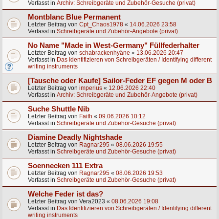
Verfasst in
Archiv: Schreibgeräte und Zubehör-Gesuche (privat)
Montblanc Blue Permanent
Letzter Beitrag von
Cpt_Chaos1978
«
14.06.2026 23:58
Verfasst in
Schreibgeräte und Zubehör-Angebote (privat)
No Name "Made in West-Germany" Füllfederhalter
Letzter Beitrag von
schabrackenhyäne
«
13.06.2026 20:47
Verfasst in
Das Identifizieren von Schreibgeräten / Identifying different
writing instruments
[Tausche oder Kaufe] Sailor-Feder EF gegen M oder B
Letzter Beitrag von
imperius
«
12.06.2026 22:40
Verfasst in
Archiv: Schreibgeräte und Zubehör-Angebote (privat)
Suche Shuttle Nib
Letzter Beitrag von
Faith
«
09.06.2026 10:12
Verfasst in
Schreibgeräte und Zubehör-Gesuche (privat)
Diamine Deadly Nightshade
Letzter Beitrag von
Ragnar295
«
08.06.2026 19:55
Verfasst in
Schreibgeräte und Zubehör-Gesuche (privat)
Soennecken 111 Extra
Letzter Beitrag von
Ragnar295
«
08.06.2026 19:53
Verfasst in
Schreibgeräte und Zubehör-Gesuche (privat)
Welche Feder ist das?
Letzter Beitrag von
Vera2023
«
08.06.2026 19:08
Verfasst in
Das Identifizieren von Schreibgeräten / Identifying different
writing instruments