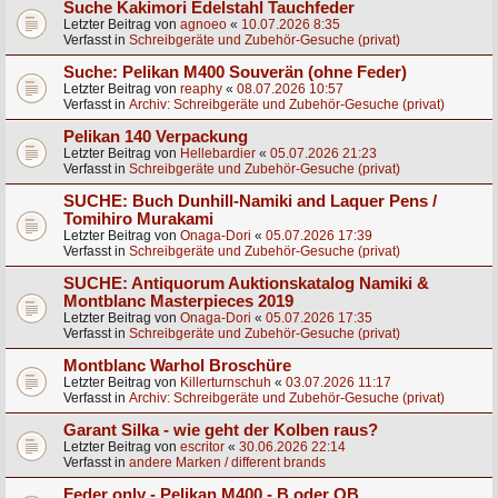
Suche Kakimori Edelstahl Tauchfeder
Letzter Beitrag von
agnoeo
«
10.07.2026 8:35
Verfasst in
Schreibgeräte und Zubehör-Gesuche (privat)
Suche: Pelikan M400 Souverän (ohne Feder)
Letzter Beitrag von
reaphy
«
08.07.2026 10:57
Verfasst in
Archiv: Schreibgeräte und Zubehör-Gesuche (privat)
Pelikan 140 Verpackung
Letzter Beitrag von
Hellebardier
«
05.07.2026 21:23
Verfasst in
Schreibgeräte und Zubehör-Gesuche (privat)
SUCHE: Buch Dunhill-Namiki and Laquer Pens /
Tomihiro Murakami
Letzter Beitrag von
Onaga-Dori
«
05.07.2026 17:39
Verfasst in
Schreibgeräte und Zubehör-Gesuche (privat)
SUCHE: Antiquorum Auktionskatalog Namiki &
Montblanc Masterpieces 2019
Letzter Beitrag von
Onaga-Dori
«
05.07.2026 17:35
Verfasst in
Schreibgeräte und Zubehör-Gesuche (privat)
Montblanc Warhol Broschüre
Letzter Beitrag von
Killerturnschuh
«
03.07.2026 11:17
Verfasst in
Archiv: Schreibgeräte und Zubehör-Gesuche (privat)
Garant Silka - wie geht der Kolben raus?
Letzter Beitrag von
escritor
«
30.06.2026 22:14
Verfasst in
andere Marken / different brands
Feder only - Pelikan M400 - B oder OB