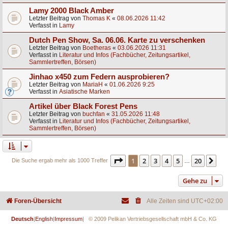
Lamy 2000 Black Amber
Letzter Beitrag von
Thomas K
«
08.06.2026 11:42
Verfasst in
Lamy
Dutch Pen Show, Sa. 06.06. Karte zu verschenken
Letzter Beitrag von
Boetheras
«
03.06.2026 11:31
Verfasst in
Literatur und Infos (Fachbücher, Zeitungsartikel,
Sammlertreffen, Börsen)
Jinhao x450 zum Federn ausprobieren?
Letzter Beitrag von
MariaH
«
01.06.2026 9:25
Verfasst in
Asiatische Marken
Artikel über Black Forest Pens
Letzter Beitrag von
buchfan
«
31.05.2026 11:48
Verfasst in
Literatur und Infos (Fachbücher, Zeitungsartikel,
Sammlertreffen, Börsen)
Seite
1
von
20
1
2
3
4
5
20
Nä
Die Suche ergab mehr als 1000 Treffer
…
Gehe zu
Foren-Übersicht
Alle Zeiten sind
UTC+02:00
Deutsch
|
English
|
Impressum
| © 2009 Pelikan Vertriebsgesellschaft mbH & Co. KG