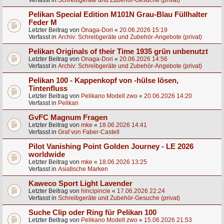
Verfasst in
Schreibgeräte und Zubehör-Gesuche (privat)
Pelikan Special Edition M101N Grau-Blau Füllhalter
Feder M
Letzter Beitrag von
Onaga-Dori
«
20.06.2026 15:19
Verfasst in
Archiv: Schreibgeräte und Zubehör-Angebote (privat)
Pelikan Originals of their Time 1935 grün unbenutzt
Letzter Beitrag von
Onaga-Dori
«
20.06.2026 14:56
Verfasst in
Archiv: Schreibgeräte und Zubehör-Angebote (privat)
Pelikan 100 - Kappenkopf von -hülse lösen,
Tintenfluss
Letzter Beitrag von
Pelikano Modell zwo
«
20.06.2026 14:20
Verfasst in
Pelikan
GvFC Magnum Fragen
Letzter Beitrag von
mke
«
18.06.2026 14:41
Verfasst in
Graf von Faber-Castell
Pilot Vanishing Point Golden Journey - LE 2026
worldwide
Letzter Beitrag von
mke
«
18.06.2026 13:25
Verfasst in
Asiatische Marken
Kaweco Sport Light Lavender
Letzter Beitrag von
hincipincie
«
17.06.2026 22:24
Verfasst in
Schreibgeräte und Zubehör-Gesuche (privat)
Suche Clip oder Ring für Pelikan 100
Letzter Beitrag von
Pelikano Modell zwo
«
15.06.2026 21:53