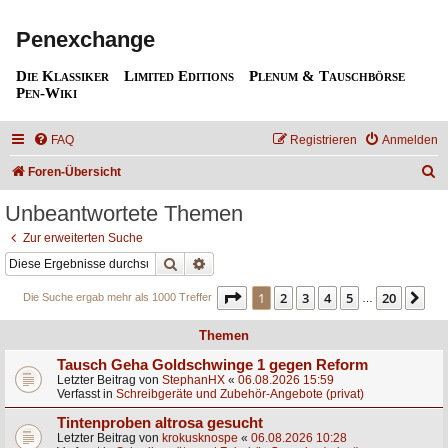
Penexchange
Die Klassiker
Limited Editions
Plenum & Tauschbörse
Pen-Wiki
FAQ
Registrieren
Anmelden
S
Foren-Übersicht
u
Unbeantwortete Themen
c
Zur erweiterten Suche
h
Suche
Erweiterte Suche
e
Seite
1
von
20
1
2
3
4
5
20
Nä
Die Suche ergab mehr als 1000 Treffer
…
Themen
Tausch Geha Goldschwinge 1 gegen Reform
Letzter Beitrag von
StephanHX
«
06.08.2026 15:59
Verfasst in
Schreibgeräte und Zubehör-Angebote (privat)
Tintenproben altrosa gesucht
Letzter Beitrag von
krokusknospe
«
06.08.2026 10:28