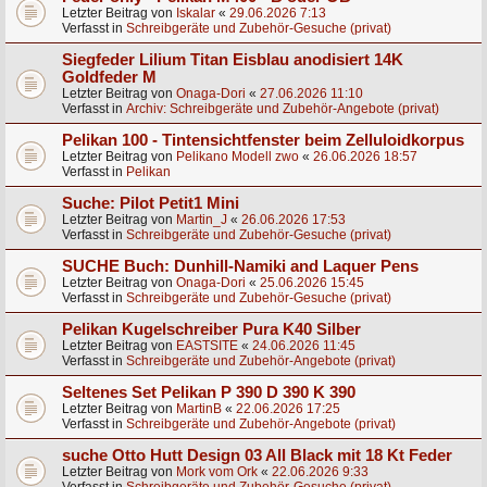
Letzter Beitrag von
Iskalar
«
29.06.2026 7:13
Verfasst in
Schreibgeräte und Zubehör-Gesuche (privat)
Siegfeder Lilium Titan Eisblau anodisiert 14K
Goldfeder M
Letzter Beitrag von
Onaga-Dori
«
27.06.2026 11:10
Verfasst in
Archiv: Schreibgeräte und Zubehör-Angebote (privat)
Pelikan 100 - Tintensichtfenster beim Zelluloidkorpus
Letzter Beitrag von
Pelikano Modell zwo
«
26.06.2026 18:57
Verfasst in
Pelikan
Suche: Pilot Petit1 Mini
Letzter Beitrag von
Martin_J
«
26.06.2026 17:53
Verfasst in
Schreibgeräte und Zubehör-Gesuche (privat)
SUCHE Buch: Dunhill-Namiki and Laquer Pens
Letzter Beitrag von
Onaga-Dori
«
25.06.2026 15:45
Verfasst in
Schreibgeräte und Zubehör-Gesuche (privat)
Pelikan Kugelschreiber Pura K40 Silber
Letzter Beitrag von
EASTSITE
«
24.06.2026 11:45
Verfasst in
Schreibgeräte und Zubehör-Angebote (privat)
Seltenes Set Pelikan P 390 D 390 K 390
Letzter Beitrag von
MartinB
«
22.06.2026 17:25
Verfasst in
Schreibgeräte und Zubehör-Angebote (privat)
suche Otto Hutt Design 03 All Black mit 18 Kt Feder
Letzter Beitrag von
Mork vom Ork
«
22.06.2026 9:33