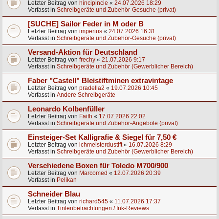
Letzter Beitrag von
hincipincie
«
24.07.2026 18:29
Verfasst in
Schreibgeräte und Zubehör-Gesuche (privat)
[SUCHE] Sailor Feder in M oder B
Letzter Beitrag von
imperius
«
24.07.2026 16:31
Verfasst in
Schreibgeräte und Zubehör-Gesuche (privat)
Versand-Aktion für Deutschland
Letzter Beitrag von
frechy
«
21.07.2026 9:17
Verfasst in
Schreibgeräte und Zubehör (Gewerblicher Bereich)
Faber "Castell" Bleistiftminen extravintage
Letzter Beitrag von
pradella2
«
19.07.2026 10:45
Verfasst in
Andere Schreibgeräte
Leonardo Kolbenfüller
Letzter Beitrag von
Faith
«
17.07.2026 22:02
Verfasst in
Schreibgeräte und Zubehör-Angebote (privat)
Einsteiger-Set Kalligrafie & Siegel für 7,50 €
Letzter Beitrag von
ichmeisterdustift
«
16.07.2026 8:29
Verfasst in
Schreibgeräte und Zubehör (Gewerblicher Bereich)
Verschiedene Boxen für Toledo M700/900
Letzter Beitrag von
Marcomed
«
12.07.2026 20:39
Verfasst in
Pelikan
Schneider Blau
Letzter Beitrag von
richard545
«
11.07.2026 17:37
Verfasst in
Tintenbetrachtungen / Ink-Reviews