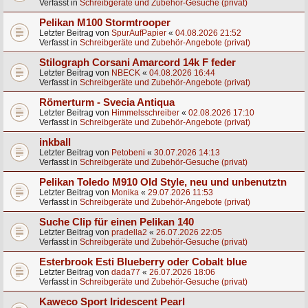
Verfasst in
Schreibgeräte und Zubehör-Gesuche (privat)
Pelikan M100 Stormtrooper
Letzter Beitrag von
SpurAufPapier
«
04.08.2026 21:52
Verfasst in
Schreibgeräte und Zubehör-Angebote (privat)
Stilograph Corsani Amarcord 14k F feder
Letzter Beitrag von
NBECK
«
04.08.2026 16:44
Verfasst in
Schreibgeräte und Zubehör-Angebote (privat)
Römerturm - Svecia Antiqua
Letzter Beitrag von
Himmelsschreiber
«
02.08.2026 17:10
Verfasst in
Schreibgeräte und Zubehör-Angebote (privat)
inkball
Letzter Beitrag von
Petobeni
«
30.07.2026 14:13
Verfasst in
Schreibgeräte und Zubehör-Gesuche (privat)
Pelikan Toledo M910 Old Style, neu und unbenutztn
Letzter Beitrag von
Monika
«
29.07.2026 11:53
Verfasst in
Schreibgeräte und Zubehör-Angebote (privat)
Suche Clip für einen Pelikan 140
Letzter Beitrag von
pradella2
«
26.07.2026 22:05
Verfasst in
Schreibgeräte und Zubehör-Gesuche (privat)
Esterbrook Esti Blueberry oder Cobalt blue
Letzter Beitrag von
dada77
«
26.07.2026 18:06
Verfasst in
Schreibgeräte und Zubehör-Gesuche (privat)
Kaweco Sport Iridescent Pearl