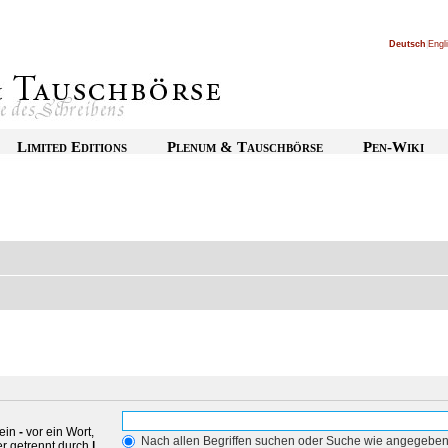
Deutsch
|
Engl
Limited Editions
Plenum & Tauschbörse
Pen-Wiki
 ein
-
vor ein Wort,
Nach allen Begriffen suchen oder Suche wie angegebe
r getrennt durch
|