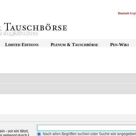
Deutsch
|
Engl
Limited Editions
Plenum & Tauschbörse
Pen-Wiki
 ein
-
vor ein Wort,
Nach allen Begriffen suchen oder Suche wie angegebe
r getrennt durch
|