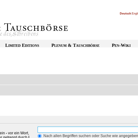
Deutsch
|
Engl
Limited Editions
Plenum & Tauschbörse
Pen-Wiki
 ein
-
vor ein Wort,
Nach allen Begriffen suchen oder Suche wie angegebe
r getrennt durch
|