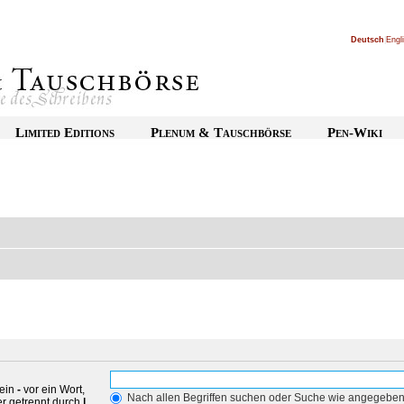
Deutsch
|
Engl
Limited Editions
Plenum & Tauschbörse
Pen-Wiki
 ein
-
vor ein Wort,
Nach allen Begriffen suchen oder Suche wie angegebe
r getrennt durch
|