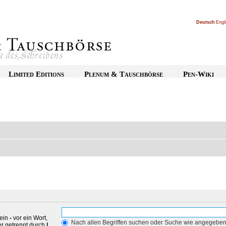
Deutsch
|
Engl
Limited Editions
Plenum & Tauschbörse
Pen-Wiki
 ein
-
vor ein Wort,
Nach allen Begriffen suchen oder Suche wie angegebe
r getrennt durch
|