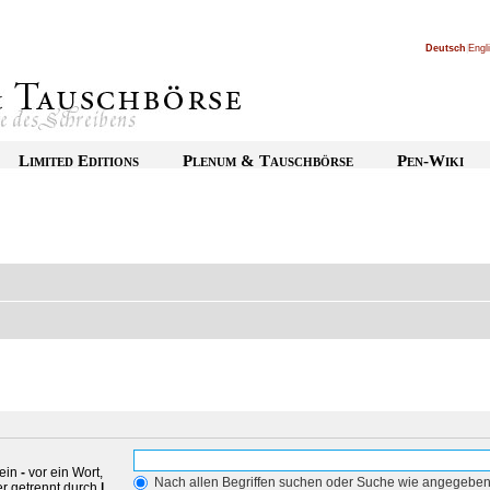
Deutsch
|
Engl
Limited Editions
Plenum & Tauschbörse
Pen-Wiki
 ein
-
vor ein Wort,
Nach allen Begriffen suchen oder Suche wie angegebe
r getrennt durch
|