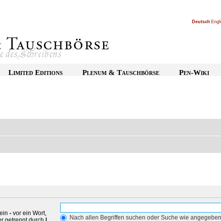
Deutsch
|
Engl
Limited Editions
Plenum & Tauschbörse
Pen-Wiki
 ein
-
vor ein Wort,
Nach allen Begriffen suchen oder Suche wie angegebe
r getrennt durch
|