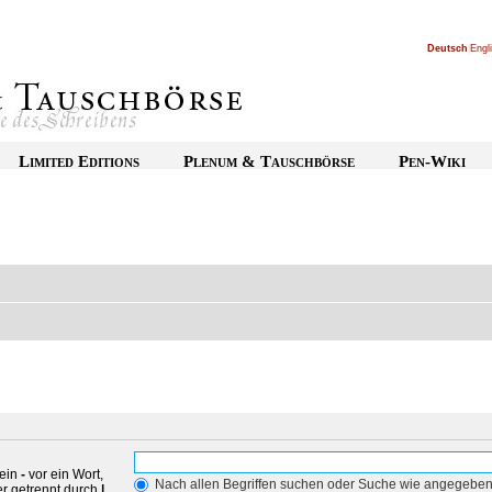
Deutsch
|
Engl
Limited Editions
Plenum & Tauschbörse
Pen-Wiki
 ein
-
vor ein Wort,
Nach allen Begriffen suchen oder Suche wie angegebe
r getrennt durch
|