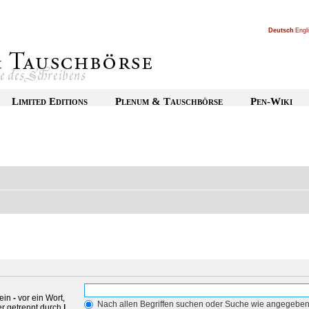
Deutsch
|
Engl
Limited Editions
Plenum & Tauschbörse
Pen-Wiki
 ein
-
vor ein Wort,
Nach allen Begriffen suchen oder Suche wie angegebe
r getrennt durch
|