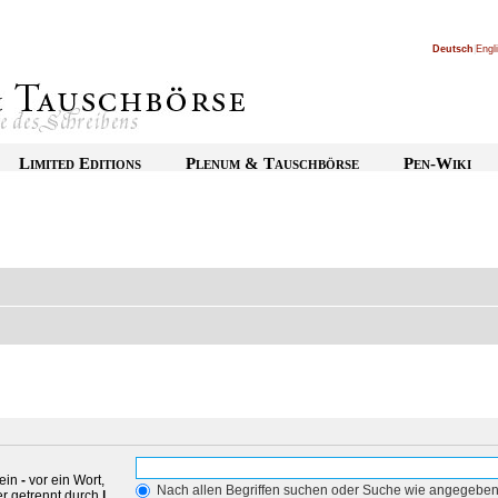
Deutsch
|
Engl
Limited Editions
Plenum & Tauschbörse
Pen-Wiki
 ein
-
vor ein Wort,
Nach allen Begriffen suchen oder Suche wie angegebe
r getrennt durch
|