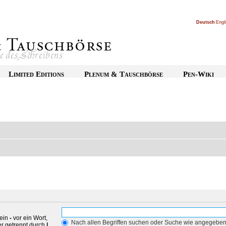
Deutsch
|
Engl
Limited Editions
Plenum & Tauschbörse
Pen-Wiki
 ein
-
vor ein Wort,
Nach allen Begriffen suchen oder Suche wie angegebe
r getrennt durch
|