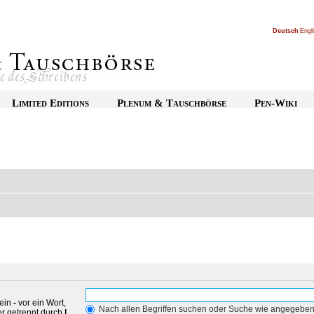
Deutsch
|
Engl
Limited Editions
Plenum & Tauschbörse
Pen-Wiki
 ein
-
vor ein Wort,
Nach allen Begriffen suchen oder Suche wie angegebe
r getrennt durch
|