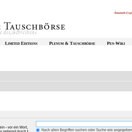
Deutsch
|
Engl
Limited Editions
Plenum & Tauschbörse
Pen-Wiki
 ein
-
vor ein Wort,
Nach allen Begriffen suchen oder Suche wie angegebe
r getrennt durch
|