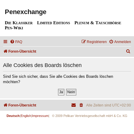
Penexchange
Die Klassiker
Limited Editions
Plenum & Tauschbörse
Pen-Wiki
FAQ
Registrieren
Anmelden
S
Foren-Übersicht
u
Alle Cookies des Boards löschen
c
h
Sind Sie sich sicher, dass Sie alle Cookies des Boards löschen
möchten?
e
Foren-Übersicht
Alle Zeiten sind
UTC+02:00
Deutsch
|
English
|
Impressum
| © 2009 Pelikan Vertriebsgesellschaft mbH & Co. KG