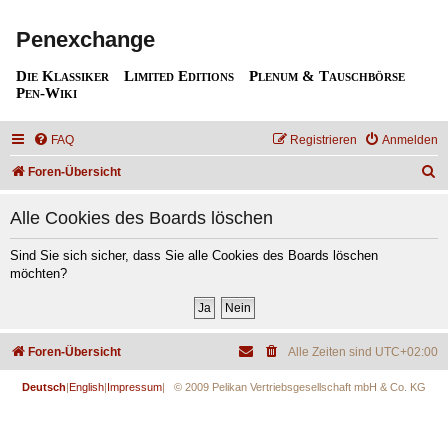
Penexchange
Die Klassiker
Limited Editions
Plenum & Tauschbörse
Pen-Wiki
FAQ
Registrieren
Anmelden
S
Foren-Übersicht
u
Alle Cookies des Boards löschen
c
h
Sind Sie sich sicher, dass Sie alle Cookies des Boards löschen
möchten?
e
Foren-Übersicht
Alle Zeiten sind
UTC+02:00
Deutsch
|
English
|
Impressum
| © 2009 Pelikan Vertriebsgesellschaft mbH & Co. KG