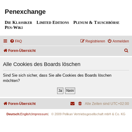
Penexchange
Die Klassiker
Limited Editions
Plenum & Tauschbörse
Pen-Wiki
FAQ
Registrieren
Anmelden
S
Foren-Übersicht
u
Alle Cookies des Boards löschen
c
h
Sind Sie sich sicher, dass Sie alle Cookies des Boards löschen
möchten?
e
Foren-Übersicht
Alle Zeiten sind
UTC+02:00
Deutsch
|
English
|
Impressum
| © 2009 Pelikan Vertriebsgesellschaft mbH & Co. KG