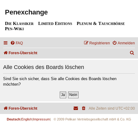
Penexchange
Die Klassiker
Limited Editions
Plenum & Tauschbörse
Pen-Wiki
FAQ
Registrieren
Anmelden
S
Foren-Übersicht
u
Alle Cookies des Boards löschen
c
h
Sind Sie sich sicher, dass Sie alle Cookies des Boards löschen
möchten?
e
Foren-Übersicht
Alle Zeiten sind
UTC+02:00
Deutsch
|
English
|
Impressum
| © 2009 Pelikan Vertriebsgesellschaft mbH & Co. KG