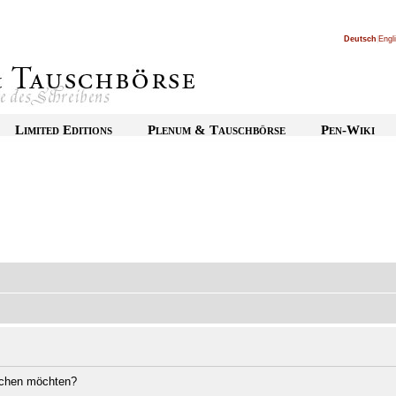
Deutsch
|
Engl
Limited Editions
Plenum & Tauschbörse
Pen-Wiki
öschen möchten?