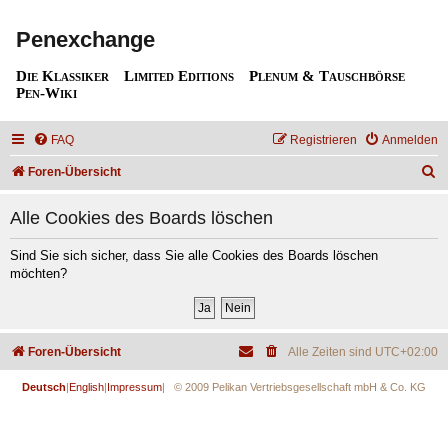
Penexchange
Die Klassiker
Limited Editions
Plenum & Tauschbörse
Pen-Wiki
FAQ
Registrieren
Anmelden
S
Foren-Übersicht
u
Alle Cookies des Boards löschen
c
h
Sind Sie sich sicher, dass Sie alle Cookies des Boards löschen
möchten?
e
Foren-Übersicht
Alle Zeiten sind
UTC+02:00
Deutsch
|
English
|
Impressum
| © 2009 Pelikan Vertriebsgesellschaft mbH & Co. KG