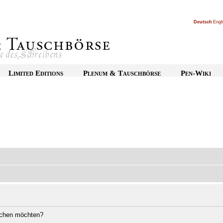
Deutsch
|
Engl
Limited Editions
Plenum & Tauschbörse
Pen-Wiki
öschen möchten?