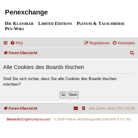
Penexchange
Die Klassiker
Limited Editions
Plenum & Tauschbörse
Pen-Wiki
FAQ
Registrieren
Anmelden
S
Foren-Übersicht
u
Alle Cookies des Boards löschen
c
h
Sind Sie sich sicher, dass Sie alle Cookies des Boards löschen
möchten?
e
Foren-Übersicht
Alle Zeiten sind
UTC+02:00
Deutsch
|
English
|
Impressum
| © 2009 Pelikan Vertriebsgesellschaft mbH & Co. KG