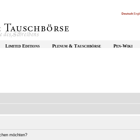
Deutsch
|
Engl
Limited Editions
Plenum & Tauschbörse
Pen-Wiki
öschen möchten?