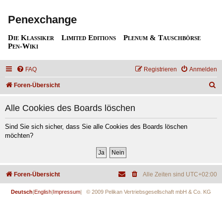
Penexchange
Die Klassiker
Limited Editions
Plenum & Tauschbörse
Pen-Wiki
FAQ
Registrieren
Anmelden
S
Foren-Übersicht
u
Alle Cookies des Boards löschen
c
h
Sind Sie sich sicher, dass Sie alle Cookies des Boards löschen
möchten?
e
Foren-Übersicht
Alle Zeiten sind
UTC+02:00
Deutsch
|
English
|
Impressum
| © 2009 Pelikan Vertriebsgesellschaft mbH & Co. KG