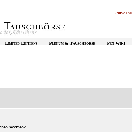
Deutsch
|
Engl
Limited Editions
Plenum & Tauschbörse
Pen-Wiki
öschen möchten?