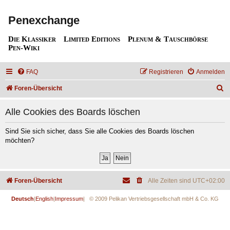
Penexchange
Die Klassiker
Limited Editions
Plenum & Tauschbörse
Pen-Wiki
FAQ
Registrieren
Anmelden
S
Foren-Übersicht
u
Alle Cookies des Boards löschen
c
h
Sind Sie sich sicher, dass Sie alle Cookies des Boards löschen
möchten?
e
Foren-Übersicht
Alle Zeiten sind
UTC+02:00
Deutsch
|
English
|
Impressum
| © 2009 Pelikan Vertriebsgesellschaft mbH & Co. KG