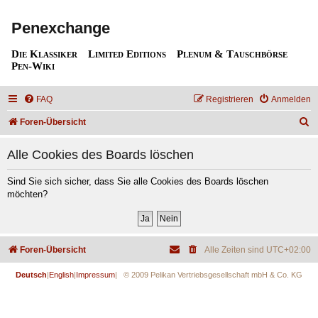
Penexchange
Die Klassiker
Limited Editions
Plenum & Tauschbörse
Pen-Wiki
FAQ
Registrieren
Anmelden
S
Foren-Übersicht
u
Alle Cookies des Boards löschen
c
h
Sind Sie sich sicher, dass Sie alle Cookies des Boards löschen
möchten?
e
Foren-Übersicht
Alle Zeiten sind
UTC+02:00
Deutsch
|
English
|
Impressum
| © 2009 Pelikan Vertriebsgesellschaft mbH & Co. KG