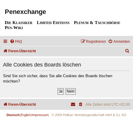
Penexchange
Die Klassiker
Limited Editions
Plenum & Tauschbörse
Pen-Wiki
FAQ
Registrieren
Anmelden
S
Foren-Übersicht
u
Alle Cookies des Boards löschen
c
h
Sind Sie sich sicher, dass Sie alle Cookies des Boards löschen
möchten?
e
Foren-Übersicht
Alle Zeiten sind
UTC+02:00
Deutsch
|
English
|
Impressum
| © 2009 Pelikan Vertriebsgesellschaft mbH & Co. KG