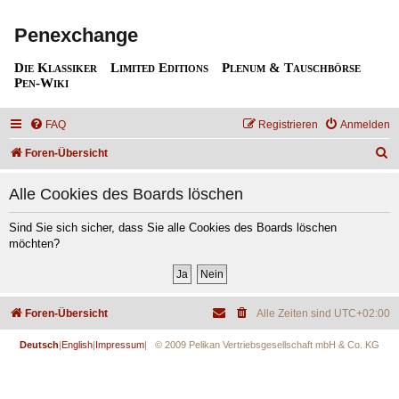
Penexchange
Die Klassiker
Limited Editions
Plenum & Tauschbörse
Pen-Wiki
FAQ
Registrieren
Anmelden
S
Foren-Übersicht
u
Alle Cookies des Boards löschen
c
h
Sind Sie sich sicher, dass Sie alle Cookies des Boards löschen
möchten?
e
Foren-Übersicht
Alle Zeiten sind
UTC+02:00
Deutsch
|
English
|
Impressum
| © 2009 Pelikan Vertriebsgesellschaft mbH & Co. KG