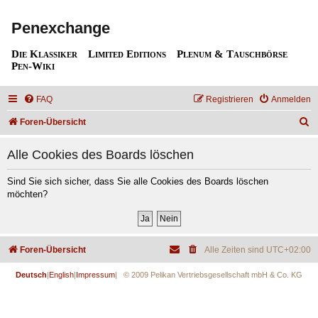
Penexchange
Die Klassiker
Limited Editions
Plenum & Tauschbörse
Pen-Wiki
FAQ
Registrieren
Anmelden
S
Foren-Übersicht
u
Alle Cookies des Boards löschen
c
h
Sind Sie sich sicher, dass Sie alle Cookies des Boards löschen
möchten?
e
Foren-Übersicht
Alle Zeiten sind
UTC+02:00
Deutsch
|
English
|
Impressum
| © 2009 Pelikan Vertriebsgesellschaft mbH & Co. KG