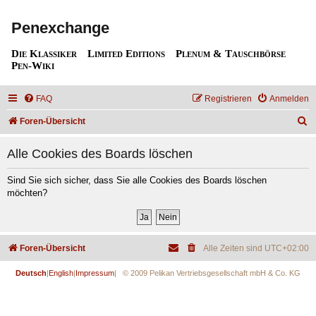
Penexchange
Die Klassiker
Limited Editions
Plenum & Tauschbörse
Pen-Wiki
FAQ
Registrieren
Anmelden
S
Foren-Übersicht
u
Alle Cookies des Boards löschen
c
h
Sind Sie sich sicher, dass Sie alle Cookies des Boards löschen
möchten?
e
Foren-Übersicht
Alle Zeiten sind
UTC+02:00
Deutsch
|
English
|
Impressum
| © 2009 Pelikan Vertriebsgesellschaft mbH & Co. KG